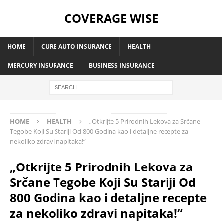
COVERAGE WISE
HOME
CURE AUTO INSURANCE
HEALTH
MERCURY INSURANCE
BUSINESS INSURANCE
HOME
HEALTH
„Otkrijte 5 Prirodnih Lekova za Srčane
Tegobe Koji Su Stariji Od 800 Godina kao i detaljne recepte za
nekoliko zdravi napitaka!“
„Otkrijte 5 Prirodnih Lekova za
Srčane Tegobe Koji Su Stariji Od
800 Godina kao i detaljne recepte
za nekoliko zdravi napitaka!“