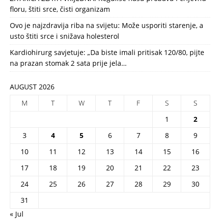
floru, štiti srce, čisti organizam
Ovo je najzdravija riba na svijetu: Može usporiti starenje, a
usto štiti srce i snižava holesterol
Kardiohirurg savjetuje: „Da biste imali pritisak 120/80, pijte
na prazan stomak 2 sata prije jela…
AUGUST 2026
M
T
W
T
F
S
S
1
2
3
4
5
6
7
8
9
10
11
12
13
14
15
16
17
18
19
20
21
22
23
24
25
26
27
28
29
30
31
« Jul