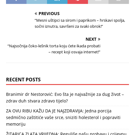
PREVIOUS
“Mesni uštipci sa sirom i paprikom – hrskavi spolja,
sočni iznutra, savršeni za svaki obrok!”
NEXT
“Najsočnija čoko-lešnik torta koju ćete ikada probati
– recept koji osvaja internet!”
RECENT POSTS
Branimir dr Nestorović: Evo šta je najvažnije za dug život –
zdrav duh stvara zdravo tijelo?
ZA OVU RIBU KAŽU DA JE NAJZDRAVIJA: Jedna porcija
sedmično zaštitiće vaše srce, sniziti holesterol i popraviti
memoriju
ŽITARICA ZLATA VRIJEDNA: Reguliše našu probavu i crijevnu