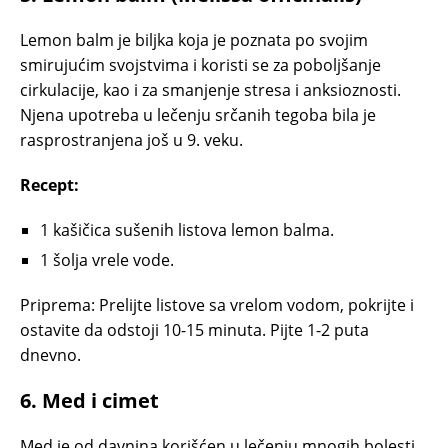
Lemon balm je biljka koja je poznata po svojim
smirujućim svojstvima i koristi se za poboljšanje
cirkulacije, kao i za smanjenje stresa i anksioznosti.
Njena upotreba u lečenju srčanih tegoba bila je
rasprostranjena još u 9. veku.
Recept:
1 kašičica sušenih listova lemon balma.
1 šolja vrele vode.
Priprema: Prelijte listove sa vrelom vodom, pokrijte i
ostavite da odstoji 10-15 minuta. Pijte 1-2 puta
dnevno.
6.
Med i cimet
Med je od davnina korišćen u lečenju mnogih bolesti,