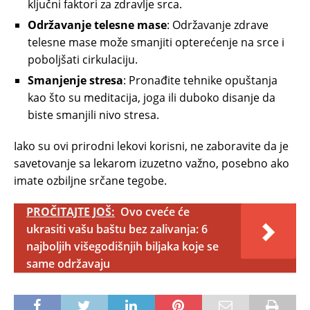
ključni faktori za zdravlje srca.
Održavanje telesne mase
: Održavanje zdrave
telesne mase može smanjiti opterećenje na srce i
poboljšati cirkulaciju.
Smanjenje stresa
: Pronađite tehnike opuštanja
kao što su meditacija, joga ili duboko disanje da
biste smanjili nivo stresa.
Iako su ovi prirodni lekovi korisni, ne zaboravite da je
savetovanje sa lekarom izuzetno važno, posebno ako
imate ozbiljne srčane tegobe.
PROČITAJTE JOŠ:
Ovo cveće će
ukrasiti vašu baštu bez zalivanja: 6
najboljih višegodišnjih biljaka koje se
same održavaju