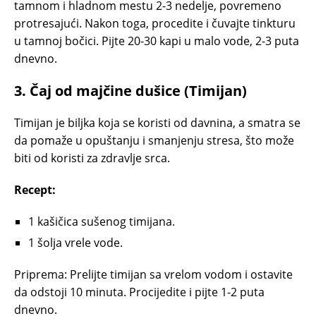
tamnom i hladnom mestu 2-3 nedelje, povremeno
protresajući. Nakon toga, procedite i čuvajte tinkturu
u tamnoj bočici. Pijte 20-30 kapi u malo vode, 2-3 puta
dnevno.
3.
Čaj od majčine dušice (Timijan)
Timijan je biljka koja se koristi od davnina, a smatra se
da pomaže u opuštanju i smanjenju stresa, što može
biti od koristi za zdravlje srca.
Recept:
1 kašičica sušenog timijana.
1 šolja vrele vode.
Priprema: Prelijte timijan sa vrelom vodom i ostavite
da odstoji 10 minuta. Procijedite i pijte 1-2 puta
dnevno.