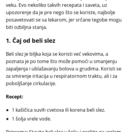
veku. Evo nekoliko takvih recepata i saveta, uz
upozorenje da je pre nego što se koriste, najbolje
posavetovati se sa lekarom, jer srčane tegobe mogu
biti ozbiljna stanja.
1.
Čaj od beli slez
Beli slez je biljka koja se koristi već vekovima, a
poznata je po tome što može pomoći u smanjenju
zapaljenja i ublažavanju bolova u grudima. Koristi se
za smirenje iritacija u respiratornom traktu, ali i za
poboljšanje cirkulacije.
Recept:
1 kašičica suvih cvetova ili korena beli slez.
1 šolja vrele vode.