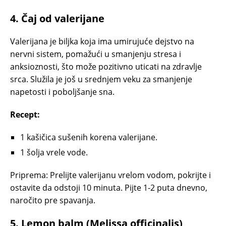
4.
Čaj od valerijane
Valerijana je biljka koja ima umirujuće dejstvo na
nervni sistem, pomažući u smanjenju stresa i
anksioznosti, što može pozitivno uticati na zdravlje
srca. Služila je još u srednjem veku za smanjenje
napetosti i poboljšanje sna.
Recept:
1 kašičica sušenih korena valerijane.
1 šolja vrele vode.
Priprema: Prelijte valerijanu vrelom vodom, pokrijte i
ostavite da odstoji 10 minuta. Pijte 1-2 puta dnevno,
naročito pre spavanja.
5.
Lemon balm (Melissa officinalis)