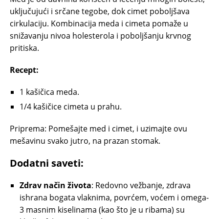
uključujući i srčane tegobe, dok cimet poboljšava
cirkulaciju. Kombinacija meda i cimeta pomaže u
snižavanju nivoa holesterola i poboljšanju krvnog
pritiska.
Recept:
1 kašičica meda.
1/4 kašičice cimeta u prahu.
Priprema: Pomešajte med i cimet, i uzimajte ovu
mešavinu svako jutro, na prazan stomak.
Dodatni saveti:
Zdrav način života
: Redovno vežbanje, zdrava
ishrana bogata vlaknima, povrćem, voćem i omega-
3 masnim kiselinama (kao što je u ribama) su