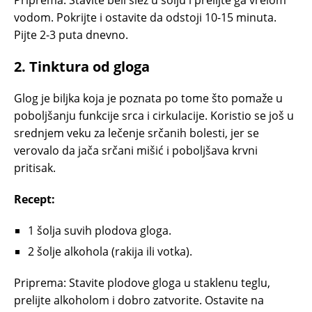
Priprema: Stavite beli slez u šolju i prelijte ga vrelom
vodom. Pokrijte i ostavite da odstoji 10-15 minuta.
Pijte 2-3 puta dnevno.
2.
Tinktura od gloga
Glog je biljka koja je poznata po tome što pomaže u
poboljšanju funkcije srca i cirkulacije. Koristio se još u
srednjem veku za lečenje srčanih bolesti, jer se
verovalo da jača srčani mišić i poboljšava krvni
pritisak.
Recept:
1 šolja suvih plodova gloga.
2 šolje alkohola (rakija ili votka).
Priprema: Stavite plodove gloga u staklenu teglu,
prelijte alkoholom i dobro zatvorite. Ostavite na