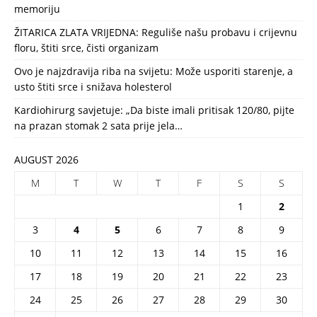
memoriju
ŽITARICA ZLATA VRIJEDNA: Reguliše našu probavu i crijevnu
floru, štiti srce, čisti organizam
Ovo je najzdravija riba na svijetu: Može usporiti starenje, a
usto štiti srce i snižava holesterol
Kardiohirurg savjetuje: „Da biste imali pritisak 120/80, pijte
na prazan stomak 2 sata prije jela…
AUGUST 2026
M
T
W
T
F
S
S
1
2
3
4
5
6
7
8
9
10
11
12
13
14
15
16
17
18
19
20
21
22
23
24
25
26
27
28
29
30