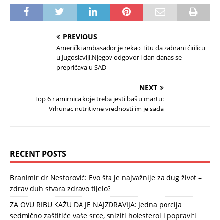
PREVIOUS
Američki ambasador je rekao Titu da zabrani ćirilicu
u Jugoslaviji.Njegov odgovor i dan danas se
prepričava u SAD
NEXT
Top 6 namirnica koje treba jesti baš u martu:
Vrhunac nutritivne vrednosti im je sada
RECENT POSTS
Branimir dr Nestorović: Evo šta je najvažnije za dug život –
zdrav duh stvara zdravo tijelo?
ZA OVU RIBU KAŽU DA JE NAJZDRAVIJA: Jedna porcija
sedmično zaštitiće vaše srce, sniziti holesterol i popraviti