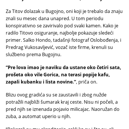
Za Titov dolazak u Bugojno, oni koji je trebalo da znaju
znali su mesec dana unapred. U tom periodu
konspirativno se zavirivalo pod svaki kamen. Kako je
radilo Titovo osiguranje, najbolje pokazuje sledeći
primer. Salko Hondo, tadašnji fotograf Oslobođenja, i
Predrag Vukosavljević, vozač iste firme, krenuli su
službeno prema Bugojnu.
“Pre lova imao je naviku da ustane oko četiri sata,
prošeta oko vile Gorica, na terasi popije kafu,
zapali kubanku i lista novine.”
, priča on.
Blizu ovog gradića su se zaustavili i zbog nužde
potražili najbliži šumarak kraj ceste. Nisu ni počeli, a
pred njih se iznenada pojavio milicajac. Naoružan do
zuba, a automat uperio u njih.