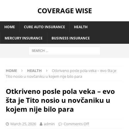
COVERAGE WISE
HOME
CURE AUTO INSURANCE
HEALTH
MERCURY INSURANCE
BUSINESS INSURANCE
HOME
HEALTH
Otkriveno posle pola veka – evo šta je
Tito nosio u novčaniku u kojem nije bilo para
Otkriveno posle pola veka – evo
šta je Tito nosio u novčaniku u
kojem nije bilo para
March 25, 2026
admin
Comments Off