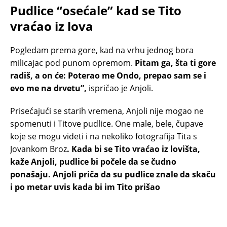
Pudlice “osećale” kad se Tito
vraćao iz lova
Pogledam prema gore, kad na vrhu jednog bora
milicajac pod punom opremom.
Pitam ga, šta ti gore
radiš, a on će: Poterao me Ondo, prepao sam se i
evo me na drvetu”,
ispričao je Anjoli.
Prisećajući se starih vremena, Anjoli nije mogao ne
spomenuti i Titove pudlice. One male, bele, čupave
koje se mogu videti i na nekoliko fotografija Tita s
Jovankom Broz
. Kada bi se Tito vraćao iz lovišta,
kaže Anjoli, pudlice bi počele da se čudno
ponašaju. Anjoli priča da su pudlice znale da skaču
i po metar uvis kada bi im Tito prišao