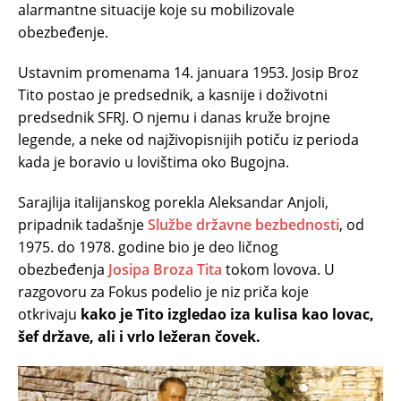
alarmantne situacije koje su mobilizovale
obezbeđenje.
Ustavnim promenama 14. januara 1953. Josip Broz
Tito postao je predsednik, a kasnije i doživotni
predsednik SFRJ. O njemu i danas kruže brojne
legende, a neke od najživopisnijih potiču iz perioda
kada je boravio u lovištima oko Bugojna.
Sarajlija italijanskog porekla Aleksandar Anjoli,
pripadnik tadašnje
Službe državne bezbednosti
, od
1975. do 1978. godine bio je deo ličnog
obezbeđenja
Josipa Broza Tita
tokom lovova. U
razgovoru za Fokus podelio je niz priča koje
otkrivaju
kako je Tito izgledao iza kulisa kao lovac,
šef države, ali i vrlo ležeran čovek.