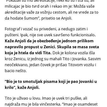
“Pokazali su mu akreditacije, rekli ko su i šta su, ali
milicajac je bio tvrd orah i rekao im je: Možda vaše
akreditacije važe za vožnju cestom, ali ne vrede za to
da hodate šumom”, prisetio se Anjoli.
Fotograf i vozač su privedeni, a nedugo zatim i
pušteni. Ipak, nije sve uvek savršeno funkcionisalo
.
Kaže Anjoli da je obezbeđenje jednom prilikom
napravilo propust u Zenici. Skupila se masa sveta
koja je htela da vidi Tita.
Dok je kolona vozila išla
kroz Zenicu, iz jednog su mahali Tito i Jovanka. Sasvim
neočekivano, jedan čovek je prišao Titovom vozilu i
bacio nešto.
“Bio je to smotuljak pisama koji je pao Jovanki u
krilo”, kaže Anjoli.
Tito je uživao u lovu. Imao je uvek tri puške, ali
najdraža mu je bila vinčesterka. “Imao je osamdeset