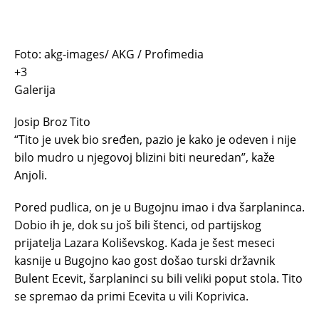
Foto: akg-images/ AKG / Profimedia
+3
Galerija
Josip Broz Tito
“Tito je uvek bio sređen, pazio je kako je odeven i nije
bilo mudro u njegovoj blizini biti neuredan”, kaže
Anjoli.
Pored pudlica, on je u Bugojnu imao i dva šarplaninca.
Dobio ih je, dok su još bili štenci, od partijskog
prijatelja Lazara Koliševskog. Kada je šest meseci
kasnije u Bugojno kao gost došao turski državnik
Bulent Ecevit, šarplaninci su bili veliki poput stola. Tito
se spremao da primi Ecevita u vili Koprivica.