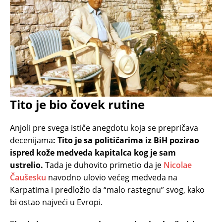
Tito je bio čovek rutine
Anjoli pre svega ističe anegdotu koja se prepričava
decenijama
: Tito je sa političarima iz BiH pozirao
ispred kože medveda kapitalca kog je sam
ustrelio.
Tada je duhovito primetio da je
Nicolae
Čaušesku
navodno ulovio većeg medveda na
Karpatima i predložio da “malo rastegnu” svog, kako
bi ostao najveći u Evropi.