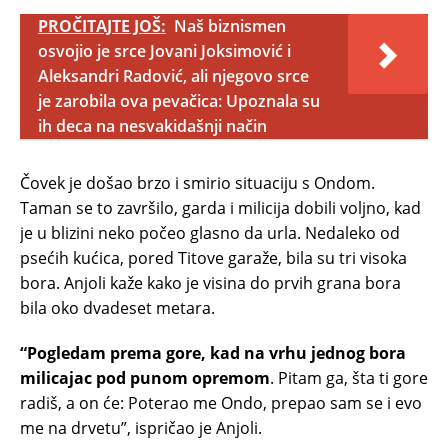
PROČITAJTE JOŠ:
Naš biznismen
osvojio je srce Jovani Joksimović i
Aleksandri Radović, ali njegovo srce
je zarobila ova pevačica: Upoznala su
ih deca na nesvakidašnji način
Čovek je došao brzo i smirio situaciju s Ondom.
Taman se to završilo, garda i milicija dobili voljno, kad
je u blizini neko počeo glasno da urla. Nedaleko od
psećih kućica, pored Titove garaže, bila su tri visoka
bora. Anjoli kaže kako je visina do prvih grana bora
bila oko dvadeset metara.
“Pogledam prema gore, kad na vrhu jednog bora
milicajac pod punom opremom
. Pitam ga, šta ti gore
radiš, a on će: Poterao me Ondo, prepao sam se i evo
me na drvetu”, ispričao je Anjoli.