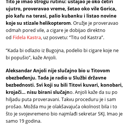
Tito je imao strogu rutinu: ustajao je oko četiri
ujutro, proveravao vreme, šetao oko vile Gorica,
pio kafu na terasi, palio kubanku i listao novine
koje su stizale helikopterom
. Oružje je proveravao
odmah pored vile, a cigare je dobijao direktno
od
Fidela Kastra
, uz posvetu: “Titu od Kastra”.
“Kada bi odlazio iz Bugojna, podelio bi cigare koje ne
bi popušio”, kaže Anjoli.
Aleksandar Anjoli nije slučajno bio u Titovom
obezbeđenju. Tada je radio u Službi državne
bezbednosti. Svi koji su bili Titovi kuvari, konobari,
krojači… nisu birani slučajn
o. Anjoli kaže da su po
hiljadu puta proveravani. Takvu proceduru je i sam
prošao. Možda mu je olakšavajuća okolnost bila i to
što je svojevremeno bio najmlađi sekretar SKJ. Imao je
samo 19 godina.