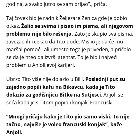
godina, a svako jutro se sam brijao”., priča,
Taj čovek bio je radnik Željezare Zenica gde je dobio
otkaz.
Žalio se svima i pisao im pisma, ali njegovom
problemu nije bilo rešenja.
Zato je skupio sva pisma,
zavezao ih i čekao da Tito dođe. Mislio je da će mu
maršal pomoći, ali umesto toga je priveden, a pričalo
se da je hteo da izvrši atentat. To je bio i najveći
problem u Anjolijevoj karijeri.
Ubrzo Tito više nije dolazio u BiH.
Poslednji put su
zajedno popili kafu na Bikavcu, kada je Tito
dolazio za godišnjicu Bitke na Sutjesci
. Anjoli se
seća kada je s Titom popio i konjak. Francuski.
“Mnogi pričaju kako je Tito pio samo viski. To nije
tačno, najviše je voleo francuski konjak”, kaže
Anjoli.