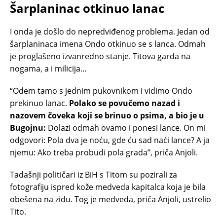
Šarplaninac otkinuo lanac
I onda je došlo do nepredviđenog problema. Jedan od
šarplaninaca imena Ondo otkinuo se s lanca. Odmah
je proglašeno izvanredno stanje. Titova garda na
nogama, a i milicija…
“Odem tamo s jednim pukovnikom i vidimo Ondo
prekinuo lanac.
Polako se povučemo nazad i
nazovem čoveka koji se brinuo o psima, a bio je u
Bugojnu:
Dolazi odmah ovamo i ponesi lance. On mi
odgovori: Pola dva je noću, gde ću sad naći lance? A ja
njemu: Ako treba probudi pola grada”, priča Anjoli.
Tadašnji političari iz BiH s Titom su pozirali za
fotografiju ispred kože medveda kapitalca koja je bila
obešena na zidu. Tog je medveda, priča Anjoli, ustrelio
Tito.