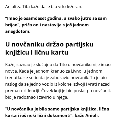
Anjoli za Tita kaže da je bio vrlo ležeran.
“Imao je osamdeset godina, a svako jutro se sam
brijao”, priča on i nastavlja s još jednom
anegdotom.
U novčaniku držao partijsku
knjižicu i ličnu kartu
Kaže, saznao je slučajno da Tito u novčaniku nije imao
novca. Kada je jednom krenuo za Livno, u jednom
trenutku se setio da je zaboravio novčanik. To je bio
razlog da se jedno vozilo iz kolone izdvoji i vrati nazad
prema rezidenciji. Čovek koji je bio poslat po novčanik
bio je radoznao i zavirio u njega.
“U novčaniku je bila samo partijska knjižica, lična
karta i još neki lični dokumenti”, kaže Anjoli.