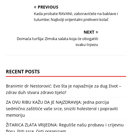
PREVIOUS
Kada probate RAVANI, zaboravićete na baklave i
tulumbe: Najbolji orijentalni preliveni kolač
NEXT
Domaća turšija: Zimska salata koja će obogatiti
svaku trpezu
RECENT POSTS
Branimir dr Nestorović: Evo šta je najvažnije za dug život –
zdrav duh stvara zdravo tijelo?
ZA OVU RIBU KAŽU DA JE NAJZDRAVIJA: Jedna porcija
sedmično zaštitiće vaše srce, sniziti holesterol i popraviti
memoriju
ŽITARICA ZLATA VRIJEDNA: Reguliše našu probavu i crijevnu
floru, štiti srce, čisti organizam