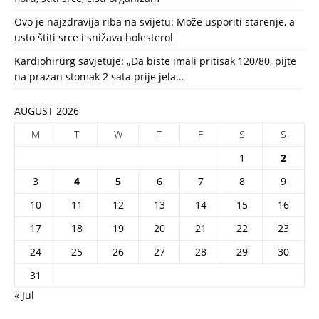
Ovo je najzdravija riba na svijetu: Može usporiti starenje, a
usto štiti srce i snižava holesterol
Kardiohirurg savjetuje: „Da biste imali pritisak 120/80, pijte
na prazan stomak 2 sata prije jela…
AUGUST 2026
M
T
W
T
F
S
S
1
2
3
4
5
6
7
8
9
10
11
12
13
14
15
16
17
18
19
20
21
22
23
24
25
26
27
28
29
30
31
« Jul