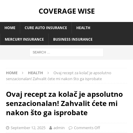
COVERAGE WISE
HOME
CURE AUTO INSURANCE
HEALTH
MERCURY INSURANCE
BUSINESS INSURANCE
HOME
HEALTH
Ovaj recept za kolač je apsolutno
senzacionalan! Zahvalit ćete mi nakon što ga isprobate
Ovaj recept za kolač je apsolutno
senzacionalan! Zahvalit ćete mi
nakon što ga isprobate
September 12, 2025
admin
Comments Off