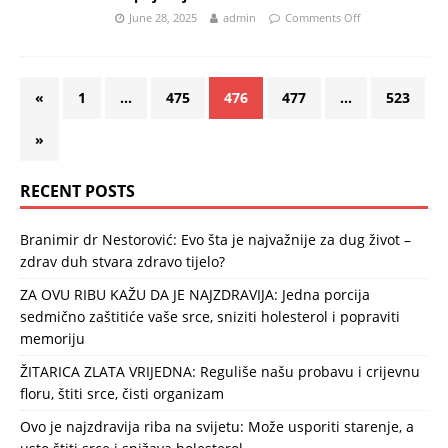
June 28, 2025
admin
Comments Off
«
1
…
475
476
477
…
523
»
RECENT POSTS
Branimir dr Nestorović: Evo šta je najvažnije za dug život –
zdrav duh stvara zdravo tijelo?
ZA OVU RIBU KAŽU DA JE NAJZDRAVIJA: Jedna porcija
sedmično zaštitiće vaše srce, sniziti holesterol i popraviti
memoriju
ŽITARICA ZLATA VRIJEDNA: Reguliše našu probavu i crijevnu
floru, štiti srce, čisti organizam
Ovo je najzdravija riba na svijetu: Može usporiti starenje, a