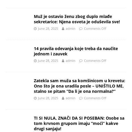
Muž je ostavio ženu zbog duplo mlađe
sekretarice: Njena osveta je oduševila sve!
June 28, 2025
admin
Comments Off
14 pravila odevanja koje treba da naučite
jednom i zauvek
June 28, 2025
admin
Comments Off
Zatekla sam muža sa komšinicom u krevetu:
Ono što je ona uradila posle – UNIŠTILO ME,
stalno se pitam “Da li je ona normalna?”
June 28, 2025
admin
Comments Off
TI SI NULA, ZNAČI DA SI POSEBAN: Osobe sa
tom krvnom grupom imaju “moći” kakve
drugi sanjaju!