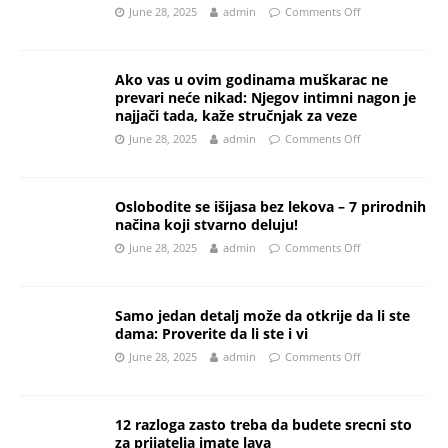
June 28, 2025
admin
Comments Off
Ako vas u ovim godinama muškarac ne
prevari neće nikad: Njegov intimni nagon je
najjači tada, kaže stručnjak za veze
June 28, 2025
admin
Comments Off
Oslobodite se išijasa bez lekova – 7 prirodnih
načina koji stvarno deluju!
June 28, 2025
admin
Comments Off
Samo jedan detalj može da otkrije da li ste
dama: Proverite da li ste i vi
June 28, 2025
admin
Comments Off
12 razloga zasto treba da budete srecni sto
za prijatelja imate lava