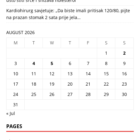
usto štiti srce i snižava holesterol
Kardiohirurg savjetuje: „Da biste imali pritisak 120/80, pijte
na prazan stomak 2 sata prije jela…
AUGUST 2026
M
T
W
T
F
S
S
1
2
3
4
5
6
7
8
9
10
11
12
13
14
15
16
17
18
19
20
21
22
23
24
25
26
27
28
29
30
31
« Jul
PAGES