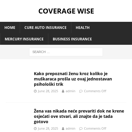
COVERAGE WISE
HOME
CURE AUTO INSURANCE
HEALTH
MERCURY INSURANCE
BUSINESS INSURANCE
Kako prepoznati ženu kroz koliko je
muškaraca prošla uz ovaj jednostavan
psihološki trik
June 28, 2025
admin
Comments Off
Žena vas nikada neće prevariti dok ne krene
osjećati ove stvari, ali znajte da je tada
gotovo
June 28, 2025
admin
Comments Off