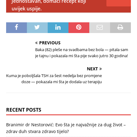
Jednostavan, domaći recept koji
uvijek uspije.
PREVIOUS
Baka (82) pleše na svadbama bez bola — pitala sam
je tajnu i pokazala mi šta pije svako jutro 30 godina!
NEXT
Kuma je poboljšala TSH za šest nedelja bez promjene
doze — pokazala mi šta je dodala uz terapiju
RECENT POSTS
Branimir dr Nestorović: Evo šta je najvažnije za dug život –
zdrav duh stvara zdravo tijelo?