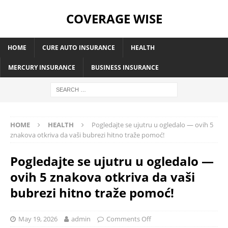
COVERAGE WISE
HOME
CURE AUTO INSURANCE
HEALTH
MERCURY INSURANCE
BUSINESS INSURANCE
HOME
HEALTH
Pogledajte se ujutru u ogledalo — ovih 5
znakova otkriva da vaši bubrezi hitno traže pomoć!
Pogledajte se ujutru u ogledalo —
ovih 5 znakova otkriva da vaši
bubrezi hitno traže pomoć!
May 19, 2026
admin
Comments Off