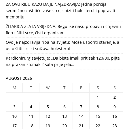
ZA OVU RIBU KAŽU DA JE NAJZDRAVIJA: Jedna porcija
sedmično zaštitiće vaše srce, sniziti holesterol i popraviti
memoriju
ŽITARICA ZLATA VRIJEDNA: Reguliše našu probavu i crijevnu
floru, štiti srce, čisti organizam
Ovo je najzdravija riba na svijetu: Može usporiti starenje, a
usto štiti srce i snižava holesterol
Kardiohirurg savjetuje: „Da biste imali pritisak 120/80, pijte
na prazan stomak 2 sata prije jela…
AUGUST 2026
M
T
W
T
F
S
S
1
2
3
4
5
6
7
8
9
10
11
12
13
14
15
16
17
18
19
20
21
22
23