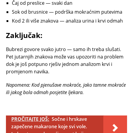
Čaj od preslice — svaki dan
Sok od brusnice — podrška mokraćnim putevima
Kod 2 ili više znakova — analiza urina i krvi odmah
Zaključak:
Bubrezi govore svako jutro — samo ih treba slušati.
Pet jutarnjih znakova može vas upozoriti na problem
dok je još potpuno rješiv jednom analizom krvi i
promjenom navika.
Napomena: Kod pjenušave mokraće, jako tamne mokraće
ili jakog bola odmah posjetite ljekara.
PROČITAJTE JOŠ:
Sočne i hrskave
zapečene makarone koje svi vole.