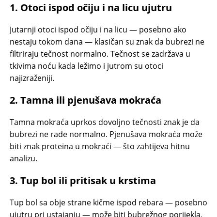
1. Otoci ispod očiju i na licu ujutru
Jutarnji otoci ispod očiju i na licu — posebno ako
nestaju tokom dana — klasičan su znak da bubrezi ne
filtriraju tečnost normalno. Tečnost se zadržava u
tkivima noću kada ležimo i jutrom su otoci
najizraženiji.
2. Tamna ili pjenušava mokraća
Tamna mokraća uprkos dovoljno tečnosti znak je da
bubrezi ne rade normalno. Pjenušava mokraća može
biti znak proteina u mokraći — što zahtijeva hitnu
analizu.
3. Tup bol ili pritisak u krstima
Tup bol sa obje strane kičme ispod rebara — posebno
ujutru pri ustajanju — može biti bubrežnog porijekla,