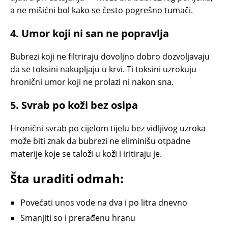
a ne mišićni bol kako se često pogrešno tumači.
4. Umor koji ni san ne popravlja
Bubrezi koji ne filtriraju dovoljno dobro dozvoljavaju
da se toksini nakupljaju u krvi. Ti toksini uzrokuju
hronični umor koji ne prolazi ni nakon sna.
5. Svrab po koži bez osipa
Hronični svrab po cijelom tijelu bez vidljivog uzroka
može biti znak da bubrezi ne eliminišu otpadne
materije koje se taloži u koži i iritiraju je.
Šta uraditi odmah:
Povećati unos vode na dva i po litra dnevno
Smanjiti so i prerađenu hranu