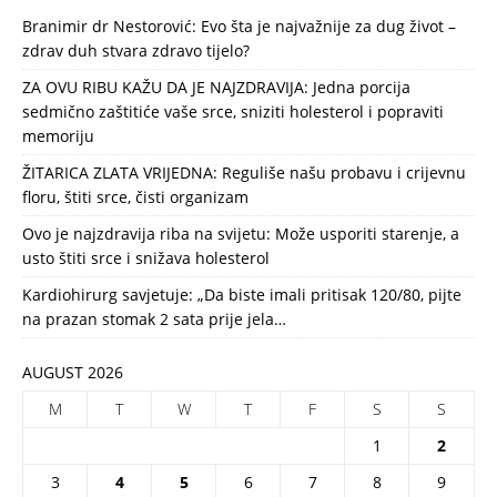
Branimir dr Nestorović: Evo šta je najvažnije za dug život –
zdrav duh stvara zdravo tijelo?
ZA OVU RIBU KAŽU DA JE NAJZDRAVIJA: Jedna porcija
sedmično zaštitiće vaše srce, sniziti holesterol i popraviti
memoriju
ŽITARICA ZLATA VRIJEDNA: Reguliše našu probavu i crijevnu
floru, štiti srce, čisti organizam
Ovo je najzdravija riba na svijetu: Može usporiti starenje, a
usto štiti srce i snižava holesterol
Kardiohirurg savjetuje: „Da biste imali pritisak 120/80, pijte
na prazan stomak 2 sata prije jela…
AUGUST 2026
M
T
W
T
F
S
S
1
2
3
4
5
6
7
8
9