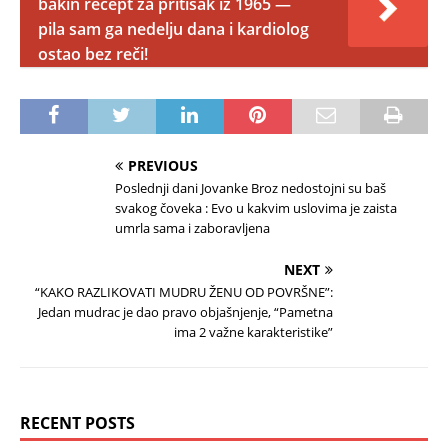
bakin recept za pritisak iz 1965 —
pila sam ga nedelju dana i kardiolog
ostao bez reči!
PREVIOUS
Poslednji dani Jovanke Broz nedostojni su baš
svakog čoveka : Evo u kakvim uslovima je zaista
umrla sama i zaboravljena
NEXT
“KAKO RAZLIKOVATI MUDRU ŽENU OD POVRŠNE”:
Jedan mudrac je dao pravo objašnjenje, “Pametna
ima 2 važne karakteristike”
RECENT POSTS