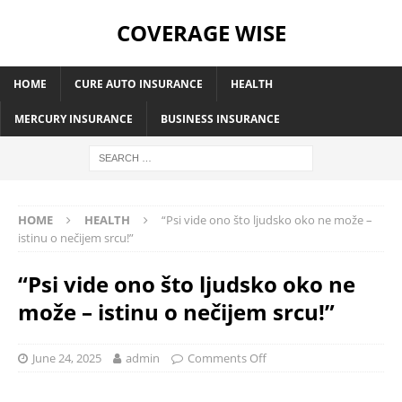
COVERAGE WISE
HOME
CURE AUTO INSURANCE
HEALTH
MERCURY INSURANCE
BUSINESS INSURANCE
HOME
HEALTH
“Psi vide ono što ljudsko oko ne može –
istinu o nečijem srcu!”
“Psi vide ono što ljudsko oko ne
može – istinu o nečijem srcu!”
June 24, 2025
admin
Comments Off