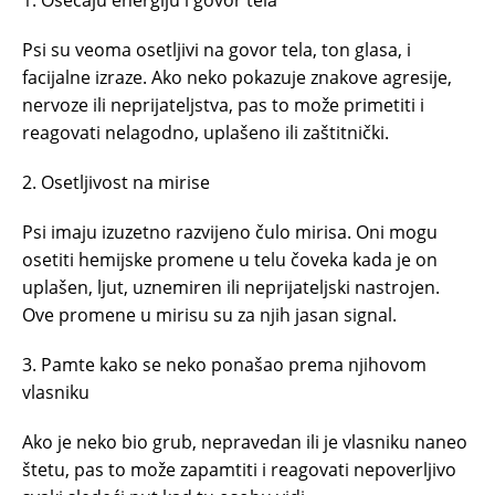
1. Osećaju energiju i govor tela
Psi su veoma osetljivi na govor tela, ton glasa, i
facijalne izraze. Ako neko pokazuje znakove agresije,
nervoze ili neprijateljstva, pas to može primetiti i
reagovati nelagodno, uplašeno ili zaštitnički.
2. Osetljivost na mirise
Psi imaju izuzetno razvijeno čulo mirisa. Oni mogu
osetiti hemijske promene u telu čoveka kada je on
uplašen, ljut, uznemiren ili neprijateljski nastrojen.
Ove promene u mirisu su za njih jasan signal.
3. Pamte kako se neko ponašao prema njihovom
vlasniku
Ako je neko bio grub, nepravedan ili je vlasniku naneo
štetu, pas to može zapamtiti i reagovati nepoverljivo