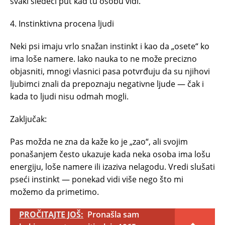
svaki sledeći put kad tu osobu vidi.
4. Instinktivna procena ljudi
Neki psi imaju vrlo snažan instinkt i kao da „osete“ ko
ima loše namere. Iako nauka to ne može precizno
objasniti, mnogi vlasnici pasa potvrđuju da su njihovi
ljubimci znali da prepoznaju negativne ljude — čak i
kada to ljudi nisu odmah mogli.
Zaključak:
Pas možda ne zna da kaže ko je „zao“, ali svojim
ponašanjem često ukazuje kada neka osoba ima lošu
energiju, loše namere ili izaziva nelagodu. Vredi slušati
pseći instinkt — ponekad vidi više nego što mi
možemo da primetimo.
PROČITAJTE JOŠ:
Pronašla sam