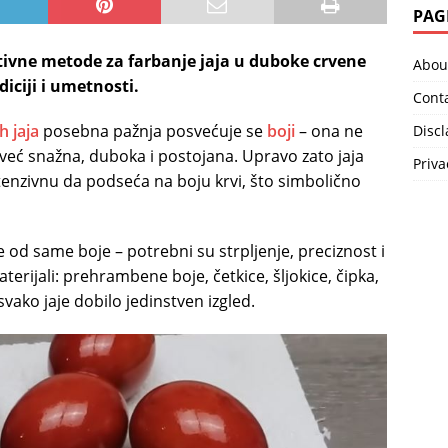
PAG
tivne metode za farbanje jaja u duboke crvene
Abou
diciji i umetnosti.
Cont
h jaja
posebna pažnja posvećuje se
boji
– ona ne
Disc
već snažna, duboka i postojana. Upravo zato jaja
Priva
tenzivnu da podseća na boju krvi, što simbolično
 od same boje – potrebni su strpljenje, preciznost i
aterijali: prehrambene boje, četkice, šljokice, čipka,
svako jaje dobilo jedinstven izgled.