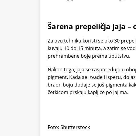
Šarena prepeličja jaja –
Za ovu tehniku koristi se oko 30 prepeličj
kuvaju 10 do 15 minuta, a zatim se vo
prehrambene boje prema uputstvu.
Nakon toga, jaja se raspoređuju u oboj
pigment. Kada se izvade i isperu, dolazi
braon boju dodaje se još pigmenta kako 
četkicom prskaju kapljice po jajima.
Foto: Shutterstock