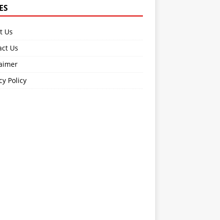
ES
t Us
act Us
laimer
cy Policy