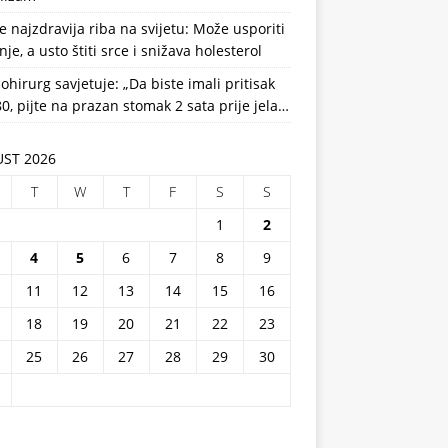
e najzdravija riba na svijetu: Može usporiti
nje, a usto štiti srce i snižava holesterol
ohirurg savjetuje: „Da biste imali pritisak
0, pijte na prazan stomak 2 sata prije jela…
ST 2026
T
W
T
F
S
S
1
2
4
5
6
7
8
9
11
12
13
14
15
16
18
19
20
21
22
23
25
26
27
28
29
30