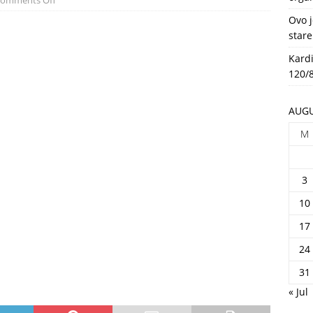
omments Off
HEALTH
Ovo j
stare
Kardi
120/8
AUGU
M
3
10
17
24
31
« Jul