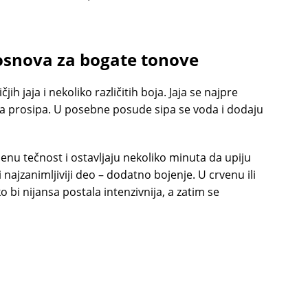
 osnova za bogate tonove
ih jaja i nekoliko različitih boja. Jaja se najpre
da prosipa. U posebne posude sipa se voda i dodaju
enu tečnost i ostavljaju nekoliko minuta da upiju
 najzanimljiviji deo – dodatno bojenje. U crvenu ili
bi nijansa postala intenzivnija, a zatim se