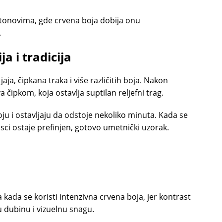
m tonovima, gde crvena boja dobija onu
.
a i tradicija
aja, čipkana traka i više različitih boja. Nakon
 čipkom, koja ostavlja suptilan reljefni trag.
ju i ostavljaju da odstoje nekoliko minuta. Kada se
jusci ostaje prefinjen, gotovo umetnički uzorak.
kada se koristi intenzivna crvena boja, jer kontrast
u dubinu i vizuelnu snagu.