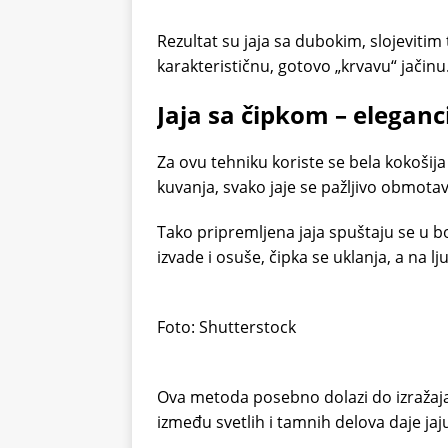
Rezultat su jaja sa dubokim, slojeviti
karakterističnu, gotovo „krvavu“ jačinu
Jaja sa čipkom – elegancij
Za ovu tehniku koriste se bela kokošija j
kuvanja, svako jaje se pažljivo obmotava
Tako pripremljena jaja spuštaju se u bo
izvade i osuše, čipka se uklanja, a na l
Foto: Shutterstock
Ova metoda posebno dolazi do izražaja 
između svetlih i tamnih delova daje jaj