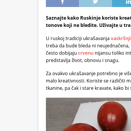
Saznajte kako Ruskinje koriste krea
tonove koji ne bledite. Uživajte u tra
U ruskoj tradiciji ukrašavanja
vaskršnji
treba da bude bleda ni neujednačena, 
često dobijaju
crvenu
nijansu toliko in
predstavlja život, obnovu i snagu.
Za ovakvo ukrašavanje potrebno je više
malo kreativnosti. Koriste se različiti m
tkanine, pa čak i stare kravate, kako bi 