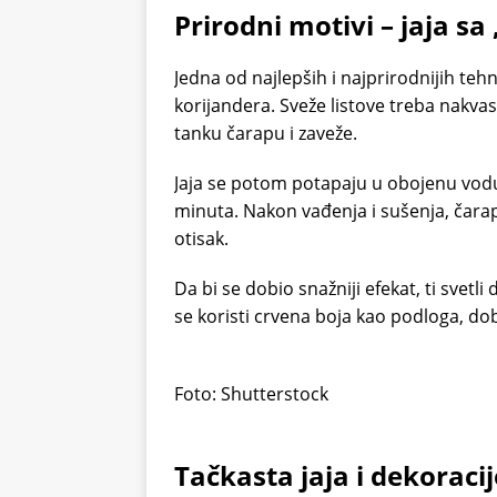
Prirodni motivi – jaja s
Jedna od najlepših i najprirodnijih tehn
korijandera. Sveže listove treba nakvasit
tanku čarapu i zaveže.
Jaja se potom potapaju u obojenu vodu –
minuta. Nakon vađenja i sušenja, čarapa
otisak.
Da bi se dobio snažniji efekat, ti svet
se koristi crvena boja kao podloga, dobi
Foto: Shutterstock
Tačkasta jaja i dekoraci