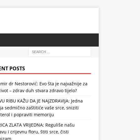
ENT POSTS
mir dr Nestorović: Evo šta je najvažnije za
ivot – zdrav duh stvara zdravo tijelo?
VU RIBU KAŽU DA JE NAJZDRAVIJA: Jedna
ja sedmično zaštitiće vaše srce, sniziti
terol i popraviti memoriju
RICA ZLATA VRIJEDNA: Reguliše našu
vu i crijevnu floru, štiti srce, čisti
nizam