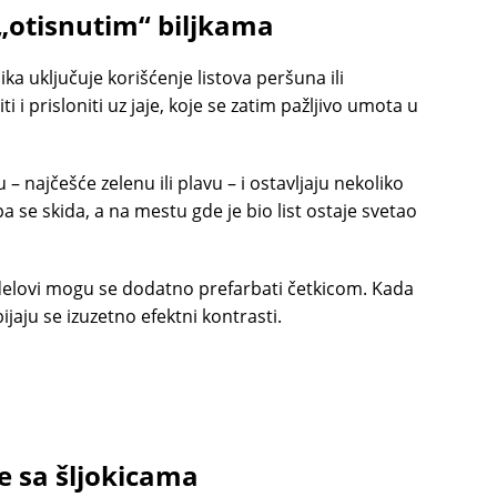
a „otisnutim“ biljkama
ika uključuje korišćenje listova peršuna ili
i i prisloniti uz jaje, koje se zatim pažljivo umota u
 najčešće zelenu ili plavu – i ostavljaju nekoliko
 se skida, a na mestu gde je bio list ostaje svetao
li delovi mogu se dodatno prefarbati četkicom. Kada
jaju se izuzetno efektni kontrasti.
je sa šljokicama