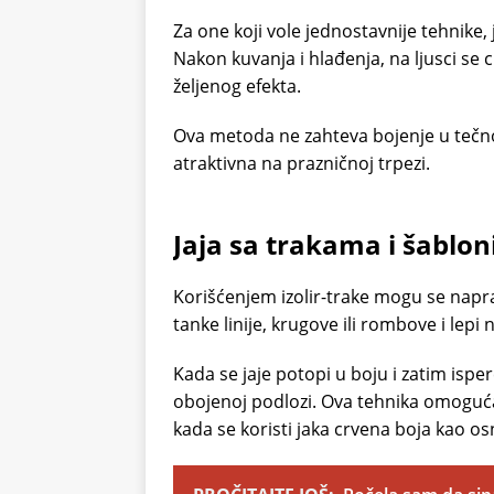
Za one koji vole jednostavnije tehnike,
Nakon kuvanja i hlađenja, na ljusci se cr
željenog efekta.
Ova metoda ne zahteva bojenje u tečnos
atraktivna na prazničnoj trpezi.
Jaja sa trakama i šablo
Korišćenjem izolir-trake mogu se naprav
tanke linije, krugove ili rombove i lepi 
Kada se jaje potopi u boju i zatim ispere
obojenoj podlozi. Ova tehnika omoguća
kada se koristi jaka crvena boja kao os