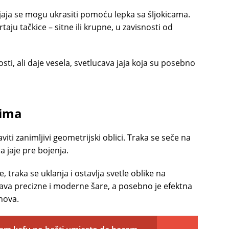
 jaja se mogu ukrasiti pomoću lepka sa šljokicama.
taju tačkice – sitne ili krupne, u zavisnosti od
ti, ali daje vesela, svetlucava jaja koja su posebno
nima
iti zanimljivi geometrijski oblici. Traka se seče na
na jaje pre bojenja.
, traka se uklanja i ostavlja svetle oblike na
va precizne i moderne šare, a posebno je efektna
nova.