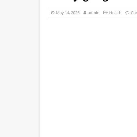
stomak 2 sata prije jela…
May 14, 2026
admin
Health
Co