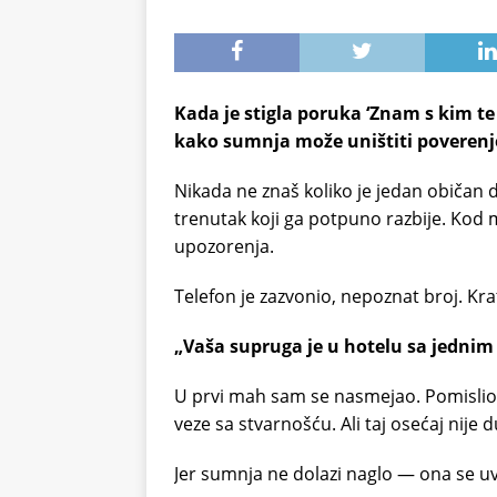
Kada je stigla poruka ‘Znam s kim te
kako sumnja može uništiti poverenj
Nikada ne znaš koliko je jedan običan 
trenutak koji ga potpuno razbije. Kod 
upozorenja.
Telefon je zazvonio, nepoznat broj. Kra
„Vaša supruga je u hotelu sa jedni
U prvi mah sam se nasmejao. Pomislio 
veze sa stvarnošću. Ali taj osećaj nije 
Jer sumnja ne dolazi naglo — ona se uvl