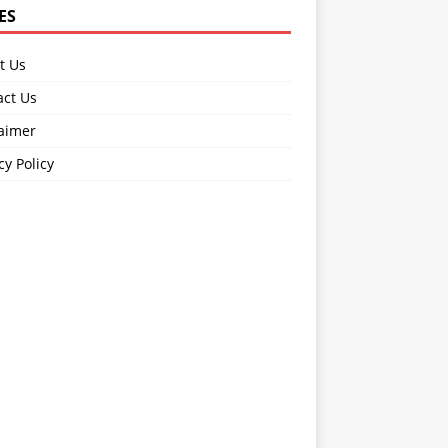
ES
t Us
act Us
laimer
cy Policy