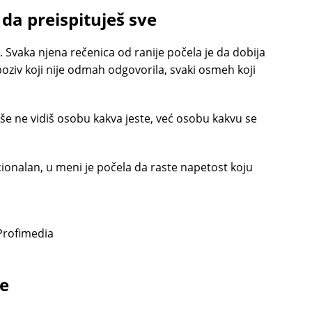
da preispituješ sve
to. Svaka njena rečenica od ranije počela je da dobija
poziv koji nije odmah odgovorila, svaki osmeh koji
še ne vidiš osobu kakva jeste, već osobu kakvu se
ionalan, u meni je počela da raste napetost koju
 Profimedia
je