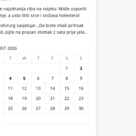
e najzdravija riba na svijetu: Može usporiti
nje, a usto štiti srce i snižava holesterol
ohirurg savjetuje: „Da biste imali pritisak
0, pijte na prazan stomak 2 sata prije jela…
ST 2026
T
W
T
F
S
S
1
2
4
5
6
7
8
9
11
12
13
14
15
16
18
19
20
21
22
23
25
26
27
28
29
30