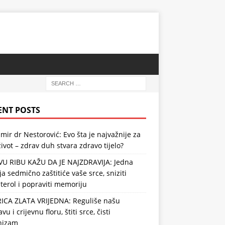
ENT POSTS
mir dr Nestorović: Evo šta je najvažnije za
ivot – zdrav duh stvara zdravo tijelo?
VU RIBU KAŽU DA JE NAJZDRAVIJA: Jedna
ja sedmično zaštitiće vaše srce, sniziti
terol i popraviti memoriju
RICA ZLATA VRIJEDNA: Reguliše našu
vu i crijevnu floru, štiti srce, čisti
nizam