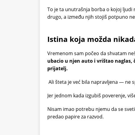
To je ta unutrašnja borba o kojoj ljudi
drugo, a između njih stojiš potpuno 
Istina koja možda nikada
Vremenom sam počeo da shvatam neš
ubacio u njen auto i vrištao naglas,
prijatelj.
Ali šteta je već bila napravljena — ne 
Jer jednom kada izgubiš poverenje, više
Nisam imao potrebu njemu da se svet
predao papire za razvod.