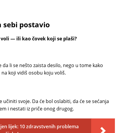
 sebi postavio
oli — ili kao čovek koji se plaši?
 da li se nešto zaista desilo, nego u tome kako
a koji vidiš osobu koju voliš.
činiti svoje. Da će bol oslabiti, da će se sećanja
tem i nestati iz priče onog drugog.
jen lijek: 10 zdravstvenih problema