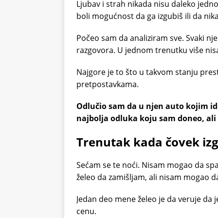
Ljubav i strah nikada nisu daleko jedn
boli mogućnost da ga izgubiš ili da nika
Počeo sam da analiziram sve. Svaki nj
razgovora. U jednom trenutku više nisam
Najgore je to što u takvom stanju prest
pretpostavkama.
Odlučio sam da u njen auto kojim ide
najbolja odluka koju sam doneo, ali 
Trenutak kada čovek izg
Sećam se te noći. Nisam mogao da spava
želeo da zamišljam, ali nisam mogao da
Jedan deo mene želeo je da veruje da je
cenu.