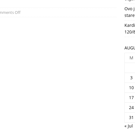
HEALTH
Ovo j
mments Off
stare
Kardi
120/8
AUGU
M
3
10
17
24
31
« Jul