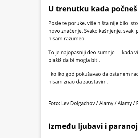
U trenutku kada počneš 
Posle te poruke, više ništa nije bilo is
novo značenje. Svako kašnjenje, svaki 
nisam razumeo.
To je najopasniji deo sumnje — kada vi
plašiš da bi mogla biti.
I koliko god pokušavao da ostanem rac
nisam znao da zaustavim.
Foto: Lev Dolgachov / Alamy / Alamy /
Između ljubavi i parano