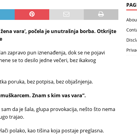
PAG
Abou
Cont
 žena vara’, počela je unutrašnja borba. Otkrijte
e
Disc
Priva
dan zapravo pun iznenađenja, dok se ne pojavi
mene se to desilo jedne večeri, bez ikakvog
tka poruka, bez potpisa, bez objašnjenja.
m muškarcem. Znam s kim vas vara“.
sam da je šala, glupa provokacija, nešto što nema
dugo trajao.
ači polako, kao tišina koja postaje preglasna.