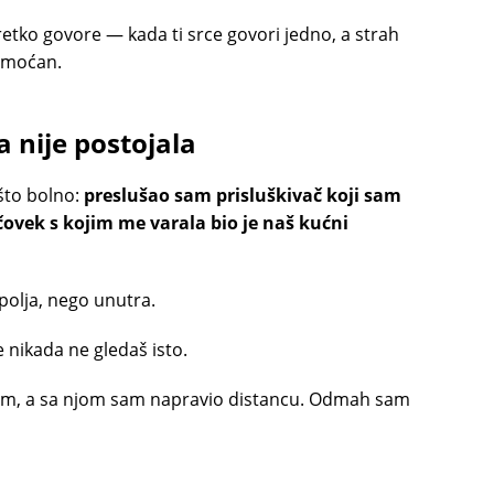
 retko govore — kada ti srce govori jedno, a strah
nemoćan.
 nije postojala
to bolno:
preslušao sam prisluškivač koji sam
 čovek s kojim me varala bio je naš kućni
spolja, nego unutra.
 nikada ne gledaš isto.
im, a sa njom sam napravio distancu. Odmah sam