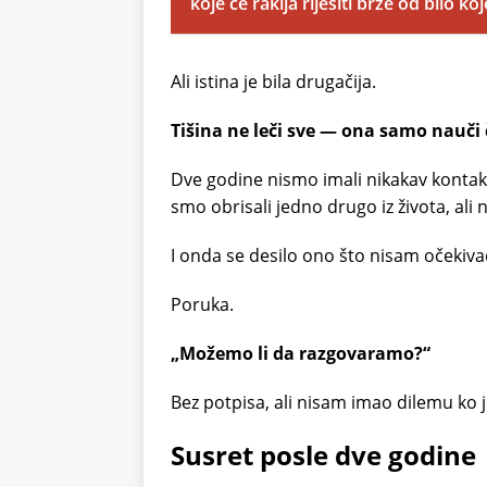
koje će rakija riješiti brže od bilo koj
Ali istina je bila drugačija.
Tišina ne leči sve — ona samo nauči 
Dve godine nismo imali nikakav kontakt.
smo obrisali jedno drugo iz života, ali n
I onda se desilo ono što nisam očekiva
Poruka.
„Možemo li da razgovaramo?“
Bez potpisa, ali nisam imao dilemu ko j
Susret posle dve godine