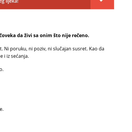
eg lijeka!
čoveka da živi sa onim što nije rečeno.
 Ni poruku, ni poziv, ni slučajan susret. Kao da
e i iz sećanja.
o.
e.