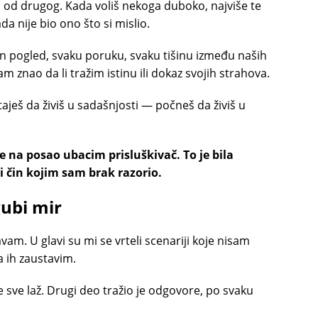
o od drugog. Kada voliš nekoga duboko, najviše te
da nije bio ono što si mislio.
en pogled, svaku poruku, svaku tišinu između naših
 znao da li tražim istinu ili dokaz svojih strahova.
aješ da živiš u sadašnjosti — počneš da živiš u
 na posao ubacim prisluškivač. To je bila
i čin kojim sam brak razorio.
ubi mir
m. U glavi su mi se vrteli scenariji koje nisam
 ih zaustavim.
 sve laž. Drugi deo tražio je odgovore, po svaku