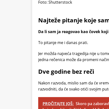
Foto: Shutterstock
Najteže pitanje koje sam
Da li sam ja reagovao kao čovek koji v
To pitanje me i danas prati.
Jer možda najveća tragedija nije u tome
jedna rečenica može da promeni način n
Dve godine bez reči
Nakon razvoda, mislio sam da će vreme u
razvodniti, da će svako otići svojim pu
PROČITAJTE JOŠ:
Skoro pa zaboravl