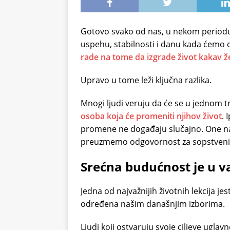
Gotovo svako od nas, u nekom periodu 
uspehu, stabilnosti i danu kada ćemo o
rade na tome da izgrade život kakav ž
Upravo u tome leži ključna razlika.
Mnogi ljudi veruju da će se u jednom tr
osoba koja će promeniti njihov život
. 
promene ne događaju slučajno. One nas
preuzmemo odgovornost za sopstveni
Srećna budućnost je u 
Jedna od najvažnijih životnih lekcija je
određena našim današnjim izborima.
Ljudi koji ostvaruju svoje ciljeve ugl