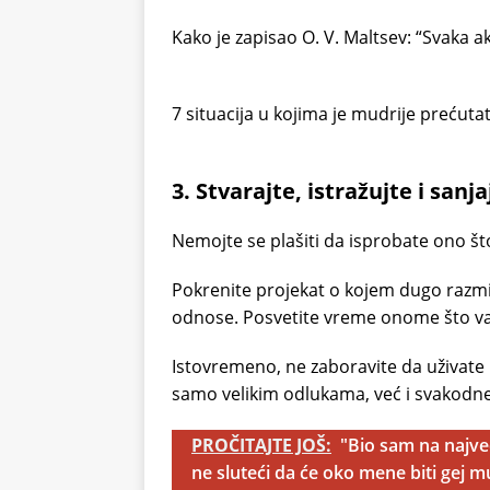
Kako je zapisao O. V. Maltsev: “Svaka a
7 situacija u kojima je mudrije prećutat
3. Stvarajte, istražujte i sanja
Nemojte se plašiti da isprobate ono što
Pokrenite projekat o kojem dugo razmiš
odnose. Posvetite vreme onome što va
Istovremeno, ne zaboravite da uživate
samo velikim odlukama, već i svakodne
PROČITAJTE JOŠ:
"Bio sam na najv
ne sluteći da će oko mene biti gej m