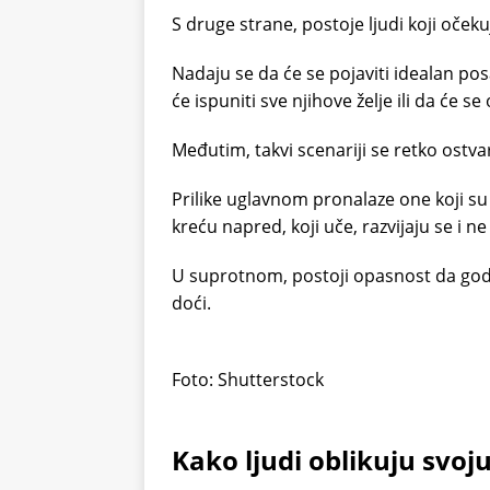
S druge strane, postoje ljudi koji oček
Nadaju se da će se pojaviti idealan p
će ispuniti sve njihove želje ili da će
Međutim, takvi scenariji se retko ostva
Prilike uglavnom pronalaze one koji su 
kreću napred, koji uče, razvijaju se i
U suprotnom, postoji opasnost da god
doći.
Foto: Shutterstock
Kako ljudi oblikuju svo