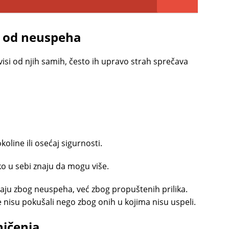
h od neuspeha
visi od njih samih, često ih upravo strah sprečava
koline ili osećaj sigurnosti.
o u sebi znaju da mogu više.
staju zbog neuspeha, već zbog propuštenih prilika.
e nisu pokušali nego zbog onih u kojima nisu uspeli.
ničenja