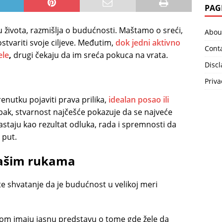
PAG
života, razmišlja o budućnosti. Maštamo o sreći,
Abou
stvariti svoje ciljeve. Međutim,
dok jedni aktivno
Cont
ele
,
drugi čekaju da im sreća pokuca na vrata.
Disc
Priva
enutku pojaviti prava prilika,
idealan posao ili
Ipak, stvarnost najčešće pokazuje da se najveće
taju kao rezultat odluka, rada i spremnosti da
 put.
vašim rukama
ste shvatanje da je budućnost u velikoj meri
avnom imaju jasnu predstavu o tome gde žele da