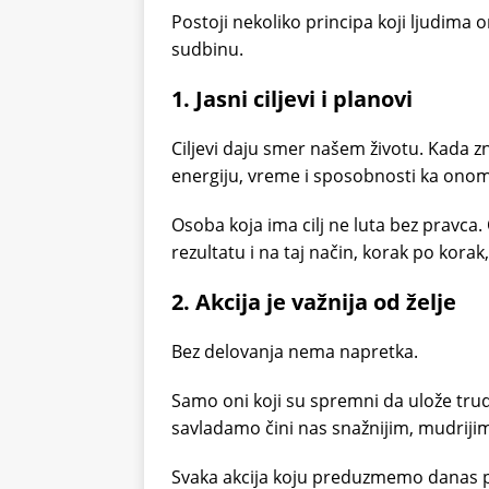
Postoji nekoliko principa koji ljudima
sudbinu.
1. Jasni ciljevi i planovi
Ciljevi daju smer našem životu. Kada
energiju, vreme i sposobnosti ka onom
Osoba koja ima cilj ne luta bez pravca.
rezultatu i na taj način, korak po kora
2. Akcija je važnija od želje
Bez delovanja nema napretka.
Samo oni koji su spremni da ulože trud
savladamo čini nas snažnijim, mudrijim
Svaka akcija koju preduzmemo danas p