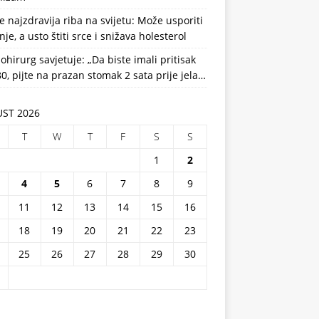
e najzdravija riba na svijetu: Može usporiti
nje, a usto štiti srce i snižava holesterol
ohirurg savjetuje: „Da biste imali pritisak
0, pijte na prazan stomak 2 sata prije jela…
ST 2026
T
W
T
F
S
S
1
2
4
5
6
7
8
9
11
12
13
14
15
16
18
19
20
21
22
23
25
26
27
28
29
30