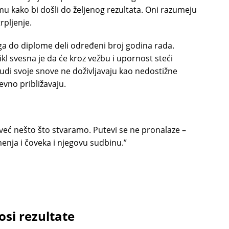
u kako bi došli do željenog rezultata. Oni razumeju
rpljenje.
 ga do diplome deli određeni broj godina rada.
ikl svesna je da će kroz vežbu i upornost steći
ljudi svoje snove ne doživljavaju kao nedostižne
evno približavaju.
već nešto što stvaramo. Putevi se ne pronalaze –
enja i čoveka i njegovu sudbinu.”
osi rezultate