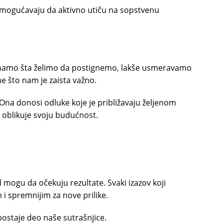
 omogućavaju da aktivno utiču na sopstvenu
 znamo šta želimo da postignemo, lakše usmeravamo
e što nam je zaista važno.
 Ona donosi odluke koje je približavaju željenom
k, oblikuje svoju budućnost.
 mogu da očekuju rezultate. Svaki izazov koji
 i spremnijim za nove prilike.
ostaje deo naše sutrašnjice.