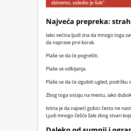
skinemo, usledio je šok"
Najveća prepreka: stra
Iako većina ljudi zna da mnogo toga za
da naprave prvi korak.
Plaše se da će pogrešiti.
Plaše se odbijanja.
Plaše se da će izgubiti ugled, podršku o
Zbog toga ostaju na mestu, iako dubok
Istina je da najveći gubici često ne na
Ljudi mnogo češće žale zbog stvari koj
Daleko od sumnji i ogra