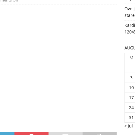
ments Off
HEALTH
Ovo j
stare
Kardi
120/8
AUGU
M
3
10
17
24
31
« Jul