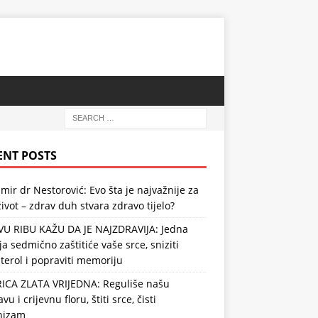
ENT POSTS
mir dr Nestorović: Evo šta je najvažnije za
ivot – zdrav duh stvara zdravo tijelo?
VU RIBU KAŽU DA JE NAJZDRAVIJA: Jedna
ja sedmično zaštitiće vaše srce, sniziti
terol i popraviti memoriju
RICA ZLATA VRIJEDNA: Reguliše našu
vu i crijevnu floru, štiti srce, čisti
nizam