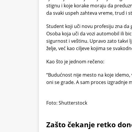
stignu i koje korake moraju da preduzm
da svaki uspeh zahteva vreme, trud i st
Student koji uči novu profesiju zna da
Osoba koja uči da vozi automobil ili bic
sigurnost i veštinu. Upravo zato takvi 
želje, već kao ciljeve kojima se svakodn
Kao što je jednom rečeno:
“Budućnost nije mesto na koje idemo, 
oni se grade. A sam proces izgradnje m
Foto: Shutterstock
Zašto čekanje retko don