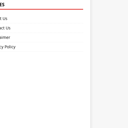
ES
t Us
act Us
laimer
cy Policy