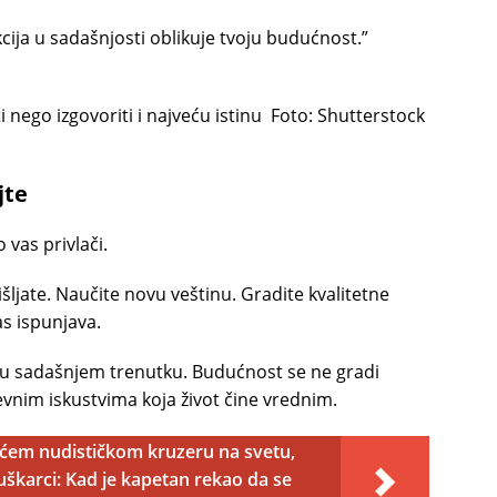
kcija u sadašnjosti oblikuje tvoju budućnost.”
i nego izgovoriti i najveću istinu
Foto: Shutterstock
jte
 vas privlači.
ljate. Naučite novu veštinu. Gradite kvalitetne
s ispunjava.
 u sadašnjem trenutku. Budućnost se ne gradi
vnim iskustvima koja život čine vrednim.
ećem nudističkom kruzeru na svetu,
uškarci: Kad je kapetan rekao da se