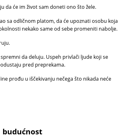
uju da će im život sam doneti ono što žele.
osao sa odličnom platom, da će upoznati osobu koja
 se okolnosti nekako same od sebe promeniti nabolje.
ruju.
spremni da deluju. Uspeh privlači ljude koji se
 ne odustaju pred preprekama.
ine prođu u iščekivanju nečega što nikada neće
ju budućnost