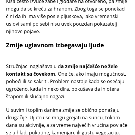
Kiša često izvuče žabe i glodare na otvoreno, pa zmije
mogu da se kreću za hranom. Zbog toga se ponekad
čini da ih ima više posle pljuskova, iako vremenski
uslovi sami po sebi nisu uvek pouzdan pokazatelj
njihove pojave.
Zmije uglavnom izbegavaju ljude
Stručnjaci naglašavaju d
a zmije najčešće ne žele
kontakt sa čovekom.
One će, ako imaju mogućnost,
pobeći ili se sakriti. Problem nastaje kada se osećaju
ugroženo, kada ih neko dira, pokušava da ih otera
štapom ili slučajno nagazi.
U suvim i toplim danima zmije se obično ponašaju
drugačije. Ujutru se mogu grejati na suncu, tokom
dana su aktivnije, a za vreme najvećih vrućina povlače
se u hlad, pukotine, kamenjare ili gustu vegetaciju.