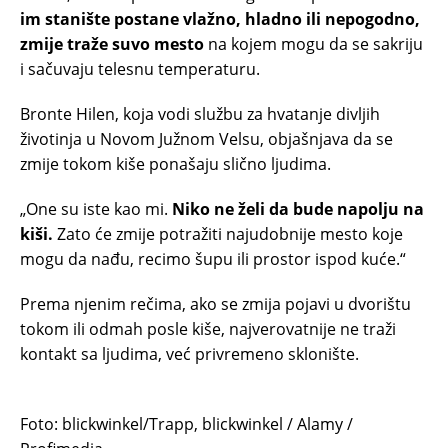
im stanište postane vlažno, hladno ili nepogodno,
zmije traže suvo mesto
na kojem mogu da se sakriju
i sačuvaju telesnu temperaturu.
Bronte Hilen, koja vodi službu za hvatanje divljih
životinja u Novom Južnom Velsu, objašnjava da se
zmije tokom kiše ponašaju slično ljudima.
„One su iste kao mi.
Niko ne želi da bude napolju na
kiši.
Zato će zmije potražiti najudobnije mesto koje
mogu da nađu, recimo šupu ili prostor ispod kuće.“
Prema njenim rečima, ako se zmija pojavi u dvorištu
tokom ili odmah posle kiše, najverovatnije ne traži
kontakt sa ljudima, već privremeno sklonište.
Foto: blickwinkel/Trapp, blickwinkel / Alamy /