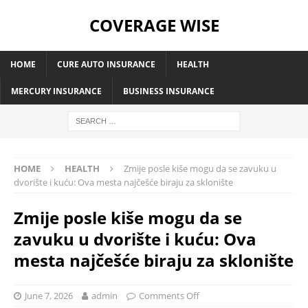
COVERAGE WISE
HOME
CURE AUTO INSURANCE
HEALTH
MERCURY INSURANCE
BUSINESS INSURANCE
HOME
HEALTH
Zmije posle kiše mogu da se zavuku u
dvorište i kuću: Ova mesta najčešće biraju za sklonište
Zmije posle kiše mogu da se
zavuku u dvorište i kuću: Ova
mesta najčešće biraju za sklonište
June 7, 2026
admin
Comments Off