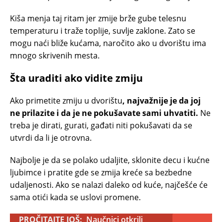
Kiša menja taj ritam jer zmije brže gube telesnu
temperaturu i traže toplije, suvlje zaklone. Zato se
mogu naći bliže kućama, naročito ako u dvorištu ima
mnogo skrivenih mesta.
Šta uraditi ako vidite zmiju
Ako primetite zmiju u dvorištu
, najvažnije je da joj
ne prilazite i da je ne pokušavate sami uhvatiti.
Ne
treba je dirati, gurati, gađati niti pokušavati da se
utvrdi da li je otrovna.
Najbolje je da se polako udaljite, sklonite decu i kućne
ljubimce i pratite gde se zmija kreće sa bezbedne
udaljenosti. Ako se nalazi daleko od kuće, najčešće će
sama otići kada se uslovi promene.
PROČITAJTE JOŠ:
Naučnici otkrili