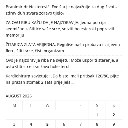
Branimir dr Nestorović: Evo šta je najvažnije za dug život –
zdrav duh stvara zdravo tijelo?
ZA OVU RIBU KAŽU DA JE NAJZDRAVIJA: Jedna porcija
sedmično zaštitiće vaše srce, sniziti holesterol i popraviti
memoriju
ŽITARICA ZLATA VRIJEDNA: Reguliše našu probavu i crijevnu
floru, štiti srce, čisti organizam
Ovo je najzdravija riba na svijetu: Može usporiti starenje, a
usto štiti srce i snižava holesterol
Kardiohirurg savjetuje: „Da biste imali pritisak 120/80, pijte
na prazan stomak 2 sata prije jela…
AUGUST 2026
M
T
W
T
F
S
S
1
2
3
4
5
6
7
8
9