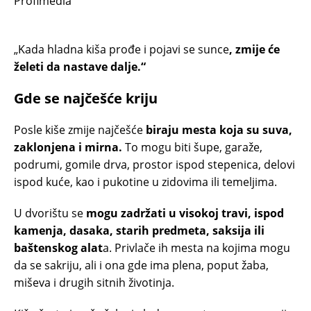
Profimedia
„Kada hladna kiša prođe i pojavi se sunce
, zmije će
želeti da nastave dalje.“
Gde se najčešće kriju
Posle kiše zmije najčešće
biraju mesta koja su suva,
zaklonjena i mirna.
To mogu biti šupe, garaže,
podrumi, gomile drva, prostor ispod stepenica, delovi
ispod kuće, kao i pukotine u zidovima ili temeljima.
U dvorištu se
mogu zadržati u visokoj travi, ispod
kamenja, dasaka, starih predmeta, saksija ili
baštenskog alat
a. Privlače ih mesta na kojima mogu
da se sakriju, ali i ona gde ima plena, poput žaba,
miševa i drugih sitnih životinja.