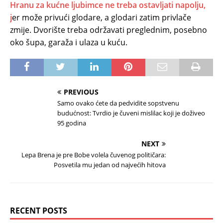
Hranu za kućne ljubimce ne treba ostavljati napolju,
j
er može privući glodare, a glodari zatim privlače
zmije. Dvorište treba održavati preglednim, posebno
oko šupa, garaža i ulaza u kuću.
PREVIOUS
Samo ovako ćete da pedvidite sopstvenu
budućnost: Tvrdio je čuveni mislilac koji je doživeo
95 godina
NEXT
Lepa Brena je pre Bobe volela čuvenog političara:
Posvetila mu jedan od najvećih hitova
RECENT POSTS