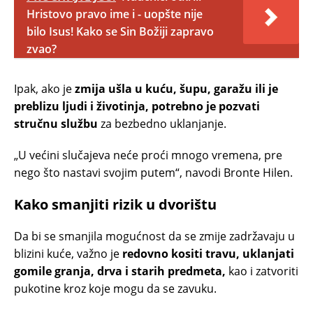
Hristovo pravo ime i - uopšte nije
bilo Isus! Kako se Sin Božiji zapravo
zvao?
Ipak, ako je
zmija ušla u kuću, šupu, garažu ili je
preblizu ljudi i životinja, potrebno je pozvati
stručnu službu
za bezbedno uklanjanje.
„U većini slučajeva neće proći mnogo vremena, pre
nego što nastavi svojim putem“, navodi Bronte Hilen.
Kako smanjiti rizik u dvorištu
Da bi se smanjila mogućnost da se zmije zadržavaju u
blizini kuće, važno je
redovno kositi travu, uklanjati
gomile granja, drva i starih predmeta,
kao i zatvoriti
pukotine kroz koje mogu da se zavuku.