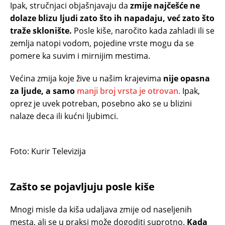
Ipak, stručnjaci objašnjavaju da
zmije najčešće ne
dolaze blizu ljudi zato što ih napadaju, već zato što
traže sklonište.
Posle kiše, naročito kada zahladi ili se
zemlja natopi vodom, pojedine vrste mogu da se
pomere ka suvim i mirnijim mestima.
Većina zmija koje žive u našim krajevima
nije opasna
za ljude, a samo
manji broj vrsta je otrovan.
Ipak,
oprez je uvek potreban, posebno ako se u blizini
nalaze deca ili kućni ljubimci.
Foto: Kurir Televizija
Zašto se pojavljuju posle kiše
Mnogi misle da kiša udaljava zmije od naseljenih
mesta, ali se u praksi može dogoditi suprotno.
Kada