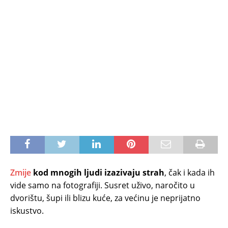
Zmije
kod mnogih ljudi izazivaju strah
, čak i kada ih
vide samo na fotografiji. Susret uživo, naročito u
dvorištu, šupi ili blizu kuće, za većinu je neprijatno
iskustvo.