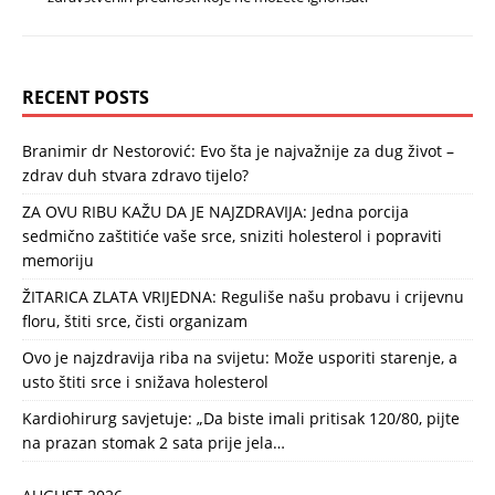
RECENT POSTS
Branimir dr Nestorović: Evo šta je najvažnije za dug život –
zdrav duh stvara zdravo tijelo?
ZA OVU RIBU KAŽU DA JE NAJZDRAVIJA: Jedna porcija
sedmično zaštitiće vaše srce, sniziti holesterol i popraviti
memoriju
ŽITARICA ZLATA VRIJEDNA: Reguliše našu probavu i crijevnu
floru, štiti srce, čisti organizam
Ovo je najzdravija riba na svijetu: Može usporiti starenje, a
usto štiti srce i snižava holesterol
Kardiohirurg savjetuje: „Da biste imali pritisak 120/80, pijte
na prazan stomak 2 sata prije jela…