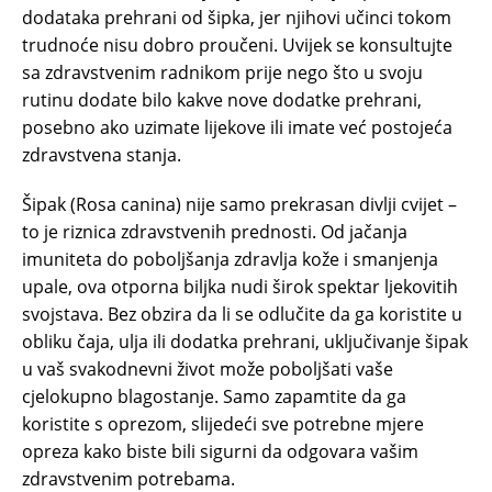
dodataka prehrani od šipka, jer njihovi učinci tokom
trudnoće nisu dobro proučeni. Uvijek se konsultujte
sa zdravstvenim radnikom prije nego što u svoju
rutinu dodate bilo kakve nove dodatke prehrani,
posebno ako uzimate lijekove ili imate već postojeća
zdravstvena stanja.
Šipak (Rosa canina) nije samo prekrasan divlji cvijet –
to je riznica zdravstvenih prednosti. Od jačanja
imuniteta do poboljšanja zdravlja kože i smanjenja
upale, ova otporna biljka nudi širok spektar ljekovitih
svojstava. Bez obzira da li se odlučite da ga koristite u
obliku čaja, ulja ili dodatka prehrani, uključivanje šipak
u vaš svakodnevni život može poboljšati vaše
cjelokupno blagostanje. Samo zapamtite da ga
koristite s oprezom, slijedeći sve potrebne mjere
opreza kako biste bili sigurni da odgovara vašim
zdravstvenim potrebama.