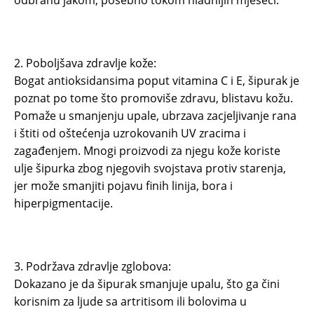
odbranu jakom, posebno tokom hladnijih mjeseci.
2. Poboljšava zdravlje kože:
Bogat antioksidansima poput vitamina C i E, šipurak je
poznat po tome što promoviše zdravu, blistavu kožu.
Pomaže u smanjenju upale, ubrzava zacjeljivanje rana
i štiti od oštećenja uzrokovanih UV zracima i
zagađenjem. Mnogi proizvodi za njegu kože koriste
ulje šipurka zbog njegovih svojstava protiv starenja,
jer može smanjiti pojavu finih linija, bora i
hiperpigmentacije.
3. Podržava zdravlje zglobova:
Dokazano je da šipurak smanjuje upalu, što ga čini
korisnim za ljude sa artritisom ili bolovima u