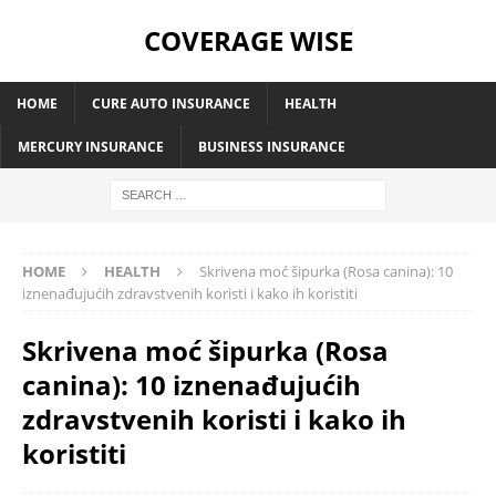
COVERAGE WISE
HOME
CURE AUTO INSURANCE
HEALTH
MERCURY INSURANCE
BUSINESS INSURANCE
HOME
HEALTH
Skrivena moć šipurka (Rosa canina): 10
iznenađujućih zdravstvenih koristi i kako ih koristiti
Skrivena moć šipurka (Rosa
canina): 10 iznenađujućih
zdravstvenih koristi i kako ih
koristiti