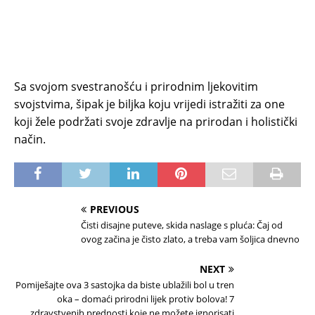
Sa svojom svestranošću i prirodnim ljekovitim
svojstvima, šipak je biljka koju vrijedi istražiti za one
koji žele podržati svoje zdravlje na prirodan i holistički
način.
PREVIOUS
Čisti disajne puteve, skida naslage s pluća: Čaj od
ovog začina je čisto zlato, a treba vam šoljica dnevno
NEXT
Pomiješajte ova 3 sastojka da biste ublažili bol u tren
oka – domaći prirodni lijek protiv bolova! 7
zdravstvenih prednosti koje ne možete ignorisati