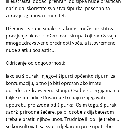
ili ekstrakta, dodaci prehrani od šipka nude praktičan
način da iskoristite svojstva šipurka, posebno za
zdravlje zglobova i imunitet.
Džemovi i sirupi: Šipak se također može koristiti za
pravljenje ukusnih džemova i sirupa koji zadržavaju
mnoge zdravstvene prednosti voća, a istovremeno
nude slatku poslasticu.
Odricanje od odgovornosti:
Iako su šipurak i njegovi šipurci općenito sigurni za
konzumaciju, bitno je biti oprezan ako imate
određena zdravstvena stanja. Osobe s alergijama na
biljke iz porodice Rosaceae trebaju izbjegavati
upotrebu proizvoda od šipurka. Osim toga, šipurak
sadrži prirodne šećere, pa bi osobe s dijabetesom
trebale pratiti njihov unos. Trudnice ili dojilje trebaju
se konsultovati sa svojim ljekarom prije upotrebe