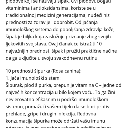
plodove koji se nazivaju šipak. Ovi plodovi, bogati
vitaminima i antioksidansima, koriste se u
tradicionalnoj medicini generacijama, nudeći niz
prednosti za zdravlje i dobrobit. Od jačanja
imunološkog sistema do poboljšanja zdravlja kože,
šipak je biljka koja zaslužuje priznanje zbog svojih
ljekovitih svojstava. Ovaj članak će istražiti 10
najvažnijih prednosti šipak i pružiti praktične načine
da ga uključite u svoju svakodnevnu rutinu.
10 prednosti šipurka (Rosa canina):
1. Jača imunološki sistem:
Šipurak, plod šipurka, prepun je vitamina C – jedne od
najvećih koncentracija u bilo kojem voću. To ga čini
nevjerovatno efikasnim u podršci imunološkom
sistemu, pomažući vašem tijelu da se bori protiv
prehlade, gripe i drugih infekcija. Redovna
konzumacija šipurka može održati vašu imunu