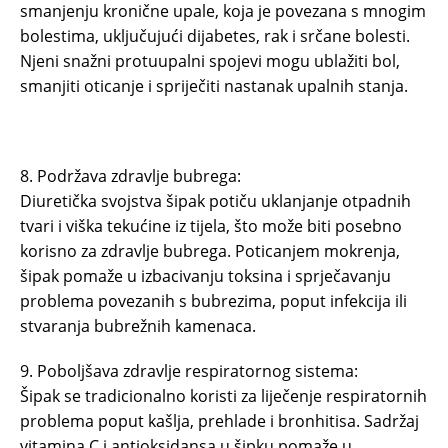
smanjenju kronične upale, koja je povezana s mnogim
bolestima, uključujući dijabetes, rak i srčane bolesti.
Njeni snažni protuupalni spojevi mogu ublažiti bol,
smanjiti oticanje i spriječiti nastanak upalnih stanja.
8. Podržava zdravlje bubrega:
Diuretička svojstva šipak potiču uklanjanje otpadnih
tvari i viška tekućine iz tijela, što može biti posebno
korisno za zdravlje bubrega. Poticanjem mokrenja,
šipak pomaže u izbacivanju toksina i sprječavanju
problema povezanih s bubrezima, poput infekcija ili
stvaranja bubrežnih kamenaca.
9. Poboljšava zdravlje respiratornog sistema:
Šipak se tradicionalno koristi za liječenje respiratornih
problema poput kašlja, prehlade i bronhitisa. Sadržaj
vitamina C i antioksidansa u šipku pomaže u