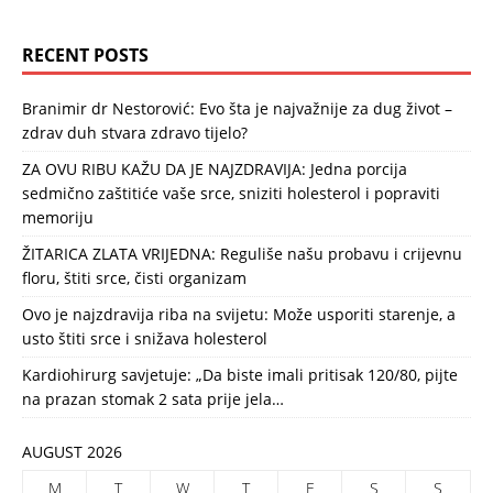
RECENT POSTS
Branimir dr Nestorović: Evo šta je najvažnije za dug život –
zdrav duh stvara zdravo tijelo?
ZA OVU RIBU KAŽU DA JE NAJZDRAVIJA: Jedna porcija
sedmično zaštitiće vaše srce, sniziti holesterol i popraviti
memoriju
ŽITARICA ZLATA VRIJEDNA: Reguliše našu probavu i crijevnu
floru, štiti srce, čisti organizam
Ovo je najzdravija riba na svijetu: Može usporiti starenje, a
usto štiti srce i snižava holesterol
Kardiohirurg savjetuje: „Da biste imali pritisak 120/80, pijte
na prazan stomak 2 sata prije jela…
AUGUST 2026
M
T
W
T
F
S
S