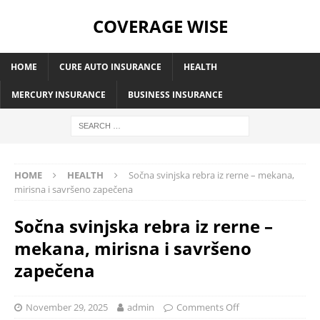
COVERAGE WISE
HOME
CURE AUTO INSURANCE
HEALTH
MERCURY INSURANCE
BUSINESS INSURANCE
HOME
HEALTH
Sočna svinjska rebra iz rerne – mekana,
mirisna i savršeno zapečena
Sočna svinjska rebra iz rerne –
mekana, mirisna i savršeno
zapečena
November 29, 2025
admin
Comments Off