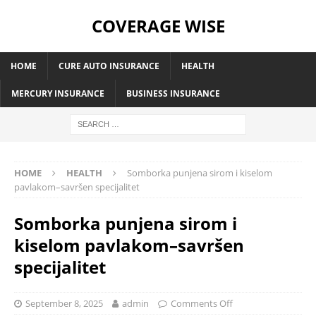
COVERAGE WISE
HOME
CURE AUTO INSURANCE
HEALTH
MERCURY INSURANCE
BUSINESS INSURANCE
HOME
HEALTH
Somborka punjena sirom i kiselom
pavlakom–savršen specijalitet
Somborka punjena sirom i
kiselom pavlakom–savršen
specijalitet
September 8, 2025
admin
Comments Off