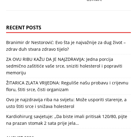
RECENT POSTS
Branimir dr Nestorović: Evo šta je najvažnije za dug život –
zdrav duh stvara zdravo tijelo?
ZA OVU RIBU KAŽU DA JE NAJZDRAVIJA: Jedna porcija
sedmično zaštitiće vaše srce, sniziti holesterol i popraviti
memoriju
ŽITARICA ZLATA VRIJEDNA: Reguliše našu probavu i crijevnu
floru, štiti srce, čisti organizam
Ovo je najzdravija riba na svijetu: Može usporiti starenje, a
usto štiti srce i snižava holesterol
Kardiohirurg savjetuje: „Da biste imali pritisak 120/80, pijte
na prazan stomak 2 sata prije jela…