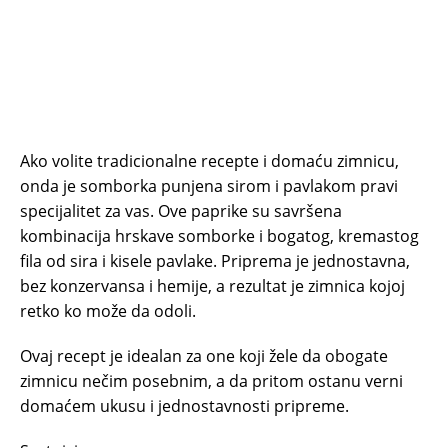
Ako volite tradicionalne recepte i domaću zimnicu,
onda je somborka punjena sirom i pavlakom pravi
specijalitet za vas. Ove paprike su savršena
kombinacija hrskave somborke i bogatog, kremastog
fila od sira i kisele pavlake. Priprema je jednostavna,
bez konzervansa i hemije, a rezultat je zimnica kojoj
retko ko može da odoli.
Ovaj recept je idealan za one koji žele da obogate
zimnicu nečim posebnim, a da pritom ostanu verni
domaćem ukusu i jednostavnosti pripreme.