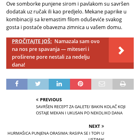
Ove somborke punjene sirom i pavlakom su savršen
dodatak uz ručak ili kao predjelo. Mekane paprike u
kombinaciji sa kremastim filom oduševiće svakog
gosta i postaće obavezna zimnica u vašem domu.
PROČITAJTE JOŠ:
Namazala sam ovo
na nos pre spavanja — miteseri i
proširene pore nestali za nedelju
dana!
PREVIOUS
SAVRŠEN RECEPT ZA GALETE/ BAKIN KOLAČ KOJI
OSTAJE MEKAN I UKUSAN PO NEKOLIKO DANA
NEXT
HURMAŠICA PUNJENA ORASIMA: RASIPA SE I TOPI U
USTIMA!