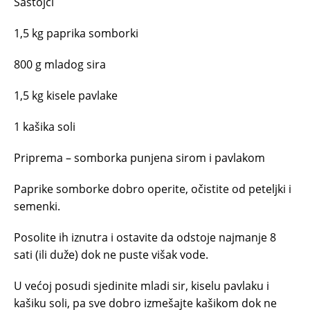
Sastojci
1,5 kg paprika somborki
800 g mladog sira
1,5 kg kisele pavlake
1 kašika soli
Priprema – somborka punjena sirom i pavlakom
Paprike somborke dobro operite, očistite od peteljki i
semenki.
Posolite ih iznutra i ostavite da odstoje najmanje 8
sati (ili duže) dok ne puste višak vode.
U većoj posudi sjedinite mladi sir, kiselu pavlaku i
kašiku soli, pa sve dobro izmešajte kašikom dok ne