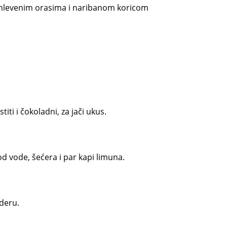
 mlevenim orasima i naribanom koricom
ti i čokoladni, za jači ukus.
d vode, šećera i par kapi limuna.
ideru.