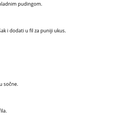
a hladnim pudingom.
k i dodati u fil za puniji ukus.
u sočne.
ila.