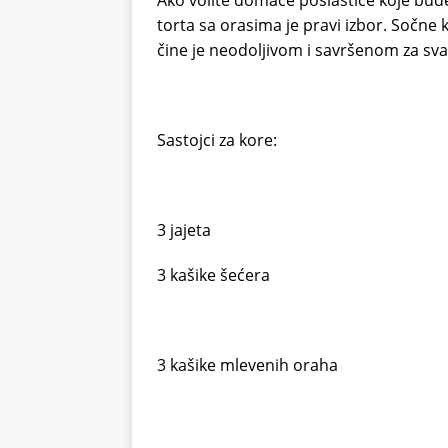
Ako volite domaće poslastice koje bud
torta sa orasima je pravi izbor. Sočne 
čine je neodoljivom i savršenom za sva
Sastojci za kore:
3 jajeta
3 kašike šećera
3 kašike mlevenih oraha