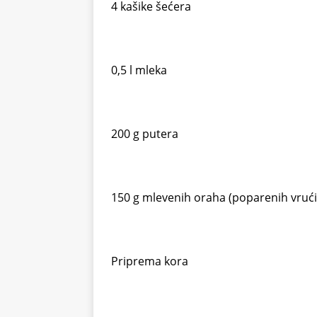
4 kašike šećera
0,5 l mleka
200 g putera
150 g mlevenih oraha (poparenih vru
Priprema kora