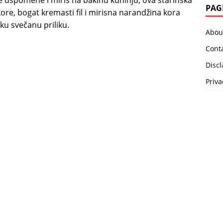
e uspomene i miris na bakinu kuhinju, ova starinska
PAG
kore, bogat kremasti fil i mirisna narandžina kora
ku svečanu priliku.
Abou
Cont
Disc
Priva