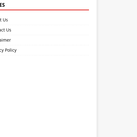
ES
t Us
act Us
laimer
cy Policy