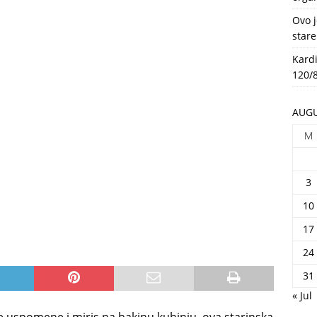
HEALTH
Ovo j
stare
Kardi
120/8
AUGU
M
3
10
17
24
31
« Jul