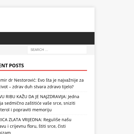
ENT POSTS
mir dr Nestorović: Evo šta je najvažnije za
ivot – zdrav duh stvara zdravo tijelo?
VU RIBU KAŽU DA JE NAJZDRAVIJA: Jedna
ja sedmično zaštitiće vaše srce, sniziti
terol i popraviti memoriju
RICA ZLATA VRIJEDNA: Reguliše našu
vu i crijevnu floru, štiti srce, čisti
nizam