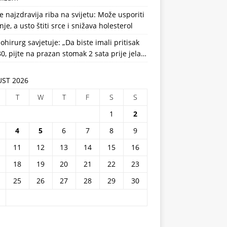
e najzdravija riba na svijetu: Može usporiti
nje, a usto štiti srce i snižava holesterol
ohirurg savjetuje: „Da biste imali pritisak
0, pijte na prazan stomak 2 sata prije jela…
ST 2026
T
W
T
F
S
S
1
2
4
5
6
7
8
9
11
12
13
14
15
16
18
19
20
21
22
23
25
26
27
28
29
30