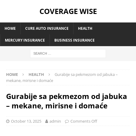
COVERAGE WISE
HOME
CURE AUTO INSURANCE
HEALTH
MERCURY INSURANCE
BUSINESS INSURANCE
HOME
HEALTH
Gurabije sa pekmezom od jabuka –
mekane, mirisne i domaće
Gurabije sa pekmezom od jabuka
– mekane, mirisne i domaće
October 13, 2025
admin
Comments Off