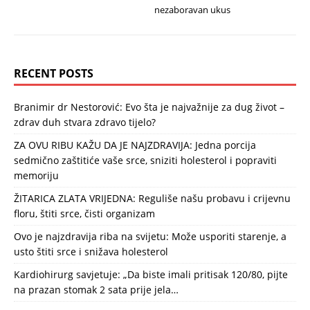
nezaboravan ukus
RECENT POSTS
Branimir dr Nestorović: Evo šta je najvažnije za dug život –
zdrav duh stvara zdravo tijelo?
ZA OVU RIBU KAŽU DA JE NAJZDRAVIJA: Jedna porcija
sedmično zaštitiće vaše srce, sniziti holesterol i popraviti
memoriju
ŽITARICA ZLATA VRIJEDNA: Reguliše našu probavu i crijevnu
floru, štiti srce, čisti organizam
Ovo je najzdravija riba na svijetu: Može usporiti starenje, a
usto štiti srce i snižava holesterol
Kardiohirurg savjetuje: „Da biste imali pritisak 120/80, pijte
na prazan stomak 2 sata prije jela…