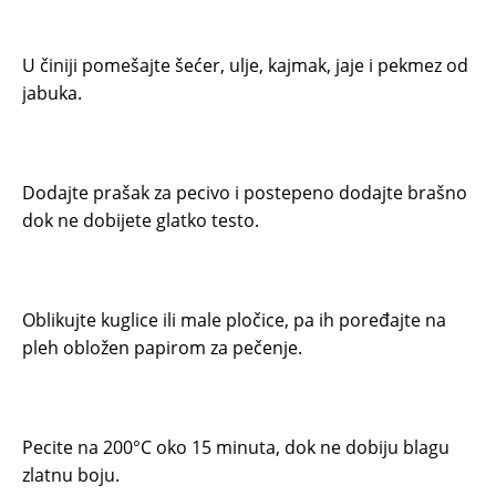
U činiji pomešajte šećer, ulje, kajmak, jaje i pekmez od
jabuka.
Dodajte prašak za pecivo i postepeno dodajte brašno
dok ne dobijete glatko testo.
Oblikujte kuglice ili male pločice, pa ih poređajte na
pleh obložen papirom za pečenje.
Pecite na 200°C oko 15 minuta, dok ne dobiju blagu
zlatnu boju.