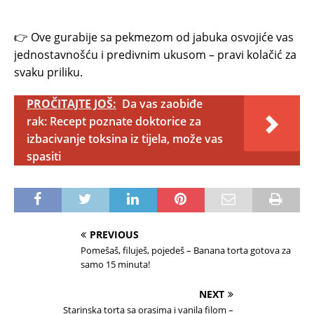
👉 Ove gurabije sa pekmezom od jabuka osvojiće vas
jednostavnošću i predivnim ukusom – pravi kolačić za
svaku priliku.
PROČITAJTE JOŠ:
Da vas zaobiđe
rak: Recept poznate doktorice za
izbacivanje toksina iz tijela, može vas
spasiti
PREVIOUS
Pomešaš, filuješ, pojedeš – Banana torta gotova za
samo 15 minuta!
NEXT
Starinska torta sa orasima i vanila filom –