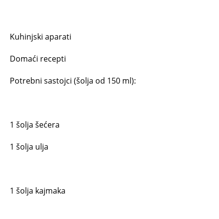
Kuhinjski aparati
Domaći recepti
Potrebni sastojci (šolja od 150 ml):
1 šolja šećera
1 šolja ulja
1 šolja kajmaka