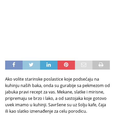
Ako volite starinske poslastice koje podsećaju na
kuhinju naših baka, onda su gurabije sa pekmezom od
jabuka pravi recept za vas. Mekane, slatke i mirisne,
pripremaju se brzo i lako, a od sastojaka koje gotovo
uvek imamo u kuhinji. Savršene su uz šolju kafe, čaja
ili kao slatko iznenađenje za celu porodicu.