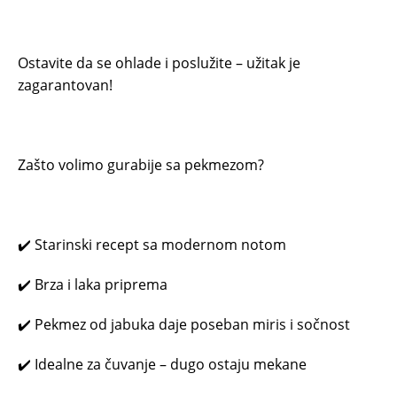
Ostavite da se ohlade i poslužite – užitak je
zagarantovan!
Zašto volimo gurabije sa pekmezom?
✔️ Starinski recept sa modernom notom
✔️ Brza i laka priprema
✔️ Pekmez od jabuka daje poseban miris i sočnost
✔️ Idealne za čuvanje – dugo ostaju mekane