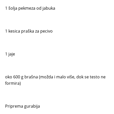
1 šolja pekmeza od jabuka
1 kesica praška za pecivo
1 jaje
oko 600 g brašna (možda i malo više, dok se testo ne
formira)
Priprema gurabija