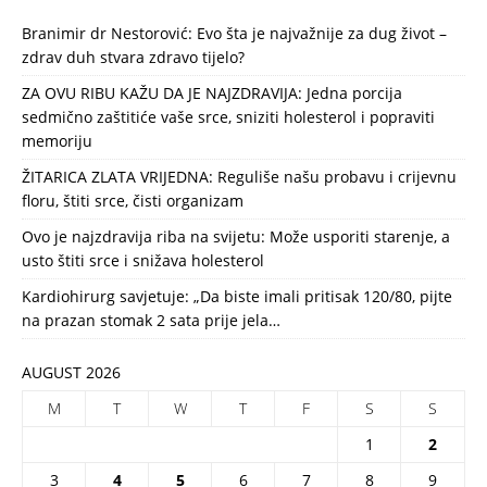
Branimir dr Nestorović: Evo šta je najvažnije za dug život –
zdrav duh stvara zdravo tijelo?
ZA OVU RIBU KAŽU DA JE NAJZDRAVIJA: Jedna porcija
sedmično zaštitiće vaše srce, sniziti holesterol i popraviti
memoriju
ŽITARICA ZLATA VRIJEDNA: Reguliše našu probavu i crijevnu
floru, štiti srce, čisti organizam
Ovo je najzdravija riba na svijetu: Može usporiti starenje, a
usto štiti srce i snižava holesterol
Kardiohirurg savjetuje: „Da biste imali pritisak 120/80, pijte
na prazan stomak 2 sata prije jela…
AUGUST 2026
M
T
W
T
F
S
S
1
2
3
4
5
6
7
8
9