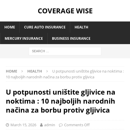
COVERAGE WISE
HOME
CURE AUTO INSURANCE
HEALTH
MERCURY INSURANCE
BUSINESS INSURANCE
HOME
HEALTH
U potpunosti uništite gljivice na noktima :
10 najboljih narodnih načina za borbu protiv gljivica
U potpunosti uništite gljivice na
noktima : 10 najboljih narodnih
načina za borbu protiv gljivica
March 15, 2026
admin
Comments Off