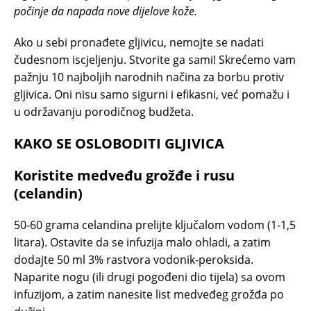
počinje da napada nove dijelove kože.
Ako u sebi pronađete gljivicu, nemojte se nadati
čudesnom iscjeljenju. Stvorite ga sami! Skrećemo vam
pažnju 10 najboljih narodnih načina za borbu protiv
gljivica. Oni nisu samo sigurni i efikasni, već pomažu i
u održavanju porodičnog budžeta.
KAKO SE OSLOBODITI GLJIVICA
Koristite medveđu grožđe i rusu
(celandin)
50-60 grama celandina prelijte ključalom vodom (1-1,5
litara). Ostavite da se infuzija malo ohladi, a zatim
dodajte 50 ml 3% rastvora vodonik-peroksida.
Naparite nogu (ili drugi pogođeni dio tijela) sa ovom
infuzijom, a zatim nanesite list medveđeg grožđa po