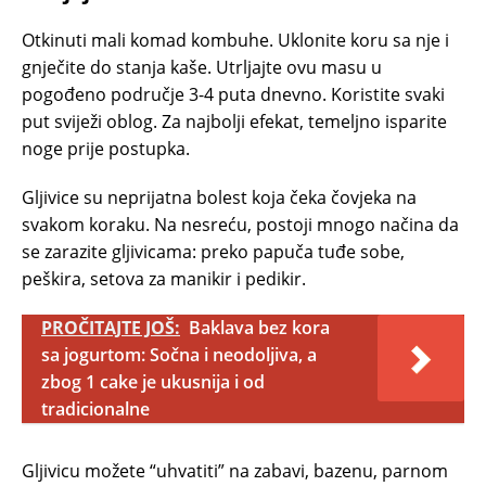
Otkinuti mali komad kombuhe. Uklonite koru sa nje i
gnječite do stanja kaše. Utrljajte ovu masu u
pogođeno područje 3-4 puta dnevno. Koristite svaki
put sviježi oblog. Za najbolji efekat, temeljno isparite
noge prije postupka.
Gljivice su neprijatna bolest koja čeka čovjeka na
svakom koraku. Na nesreću, postoji mnogo načina da
se zarazite gljivicama: preko papuča tuđe sobe,
peškira, setova za manikir i pedikir.
PROČITAJTE JOŠ:
Baklava bez kora
sa jogurtom: Sočna i neodoljiva, a
zbog 1 cake je ukusnija i od
tradicionalne
Gljivicu možete “uhvatiti” na zabavi, bazenu, parnom