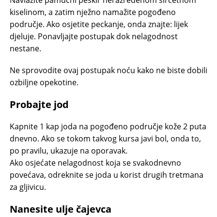
Navlažite pamučni peškir nerazređenom sirćetnom
kiselinom, a zatim nježno namažite pogođeno
područje. Ako osjetite peckanje, onda znajte: lijek
djeluje. Ponavljajte postupak dok nelagodnost
nestane.
Ne sprovodite ovaj postupak noću kako ne biste dobili
ozbiljne opekotine.
Probajte jod
Kapnite 1 kap joda na pogođeno područje kože 2 puta
dnevno. Ako se tokom takvog kursa javi bol, onda to,
po pravilu, ukazuje na oporavak.
Ako osjećate nelagodnost koja se svakodnevno
povećava, odreknite se joda u korist drugih tretmana
za gljivicu.
Nanesite ulje čajevca