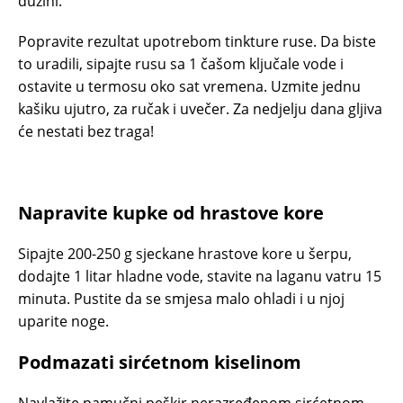
dužini.
Popravite rezultat upotrebom tinkture ruse. Da biste
to uradili, sipajte rusu sa 1 čašom ključale vode i
ostavite u termosu oko sat vremena. Uzmite jednu
kašiku ujutro, za ručak i uvečer. Za nedjelju dana gljiva
će nestati bez traga!
Napravite kupke od hrastove kore
Sipajte 200-250 g sjeckane hrastove kore u šerpu,
dodajte 1 litar hladne vode, stavite na laganu vatru 15
minuta. Pustite da se smjesa malo ohladi i u njoj
uparite noge.
Podmazati sirćetnom kiselinom