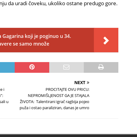
anju da uradi čoveku, ukoliko ostane predugo gore.
a Gagarina koji je poginuo u 34.
 zavere se samo množe
NEXT
e i
PROCITAJTE OVU PRICU:
”:
NEPROMIŠLJENOST GA JE STAJALA
ali u
ŽIVOTA: Talentirani igrač ragbija pojeo
puža i ostao paraliziran, danas je umro