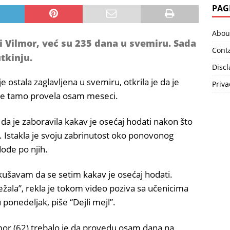
PAG
Abou
ri Vilmor, već su 235 dana u svemiru. Sada
Cont
tkinju.
Disc
e ostala zaglavljena u svemiru, otkrila je da je
Priva
 je tamo provela osam meseci.
a da je zaboravila kakav je osećaj hodati nakon što
i. Istakla je svoju zabrinutost oko ponovonog
dođe po njih.
ušavam da se setim kakav je osećaj hodati.
žala”, rekla je tokom video poziva sa učenicima
onedeljak, piše “Dejli mejl”.
ilmor (62) trebalo je da provedu osam dana na