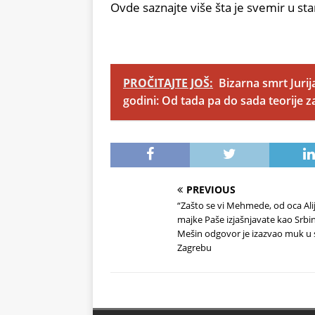
Ovde saznajte više šta je svemir u st
PROČITAJTE JOŠ:
Bizarna smrt Jurij
godini: Od tada pa do sada teorije
PREVIOUS
“Zašto se vi Mehmede, od oca Alij
majke Paše izjašnjavate kao Srbin
Mešin odgovor je izazvao muk u s
Zagrebu