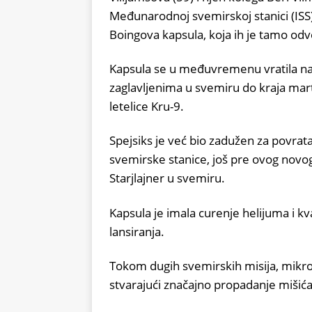
Međunarodnoj svemirskoj stanici (ISS) k
Boingova kapsula, koja ih je tamo odv
Kapsula se u međuvremenu vratila na 
zaglavljenima u svemiru do kraja mar
letelice Kru-9.
Spejsiks je već bio zadužen za povra
svemirske stanice, još pre ovog novo
Starjlajner u svemiru.
Kapsula je imala curenje helijuma i k
lansiranja.
Tokom dugih svemirskih misija, mikro
stvarajući značajno propadanje mišića 