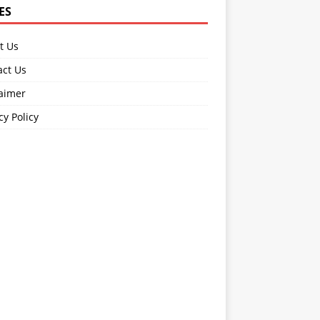
ES
t Us
act Us
laimer
cy Policy