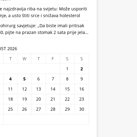
e najzdravija riba na svijetu: Može usporiti
nje, a usto štiti srce i snižava holesterol
ohirurg savjetuje: „Da biste imali pritisak
0, pijte na prazan stomak 2 sata prije jela…
ST 2026
T
W
T
F
S
S
1
2
4
5
6
7
8
9
11
12
13
14
15
16
18
19
20
21
22
23
25
26
27
28
29
30