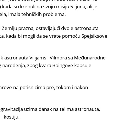
ada su krenuli na svoju misiju 5. juna, ali je
ela, imala tehničkih problema.
Zemlju prazna, ostavljajući dvoje astronauta
ta, kada bi mogli da se vrate pomoću Spejsiksove
tak astronauta Vilijams i Vilmora sa Međunarodne
g naređenja, zbog kvara Boingove kapsule
varove na potisnicima pre, tokom i nakon
gravitacija uzima danak na telima astronauta,
i kostiju.