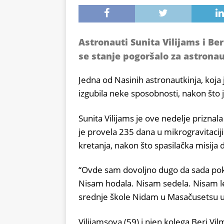
Astronauti Sunita Vilijams i Be
se stanje pogoršalo za astronau
Jedna od Nasinih astronautkinja, koja j
izgubila neke sposobnosti, nakon što
Sunita Vilijams je ove nedelje priznal
je provela 235 dana u mikrogravitacij
kretanja, nakon što spasilačka misija 
“Ovde sam dovoljno dugo da sada pok
Nisam hodala. Nisam sedela. Nisam le
srednje škole Nidam u Masačusetsu u p
Vilijamsova (59) i njen kolega Beri V