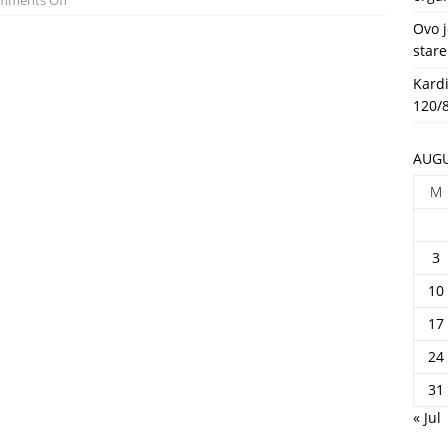
mments Off
HEALTH
Ovo j
stare
Kardi
120/8
AUGU
M
3
10
17
24
31
« Jul