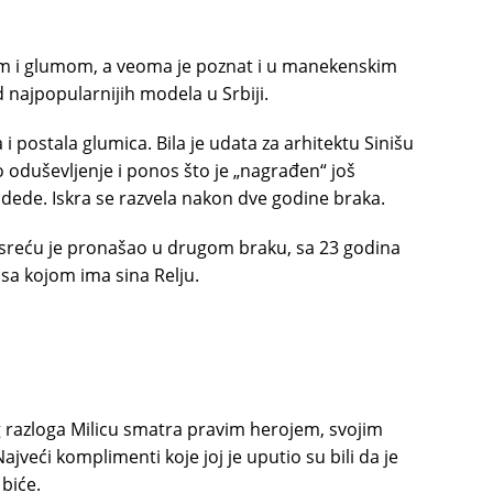
om i glumom, a veoma je poznat i u manekenskim
 najpopularnijih modela u Srbiji.
i postala glumica. Bila je udata za arhitektu Sinišu
io oduševljenje i ponos što je „nagrađen“ još
ede. Iskra se razvela nakon dve godine braka.
 sreću je pronašao u drugom braku, sa 23 godina
sa kojom ima sina Relju.
 tog razloga Milicu smatra pravim herojem, svojim
eći komplimenti koje joj je uputio su bili da je
biće.