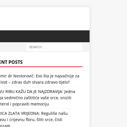
ENT POSTS
mir dr Nestorović: Evo šta je najvažnije za
ivot – zdrav duh stvara zdravo tijelo?
VU RIBU KAŽU DA JE NAJZDRAVIJA: Jedna
ja sedmično zaštitiće vaše srce, sniziti
terol i popraviti memoriju
RICA ZLATA VRIJEDNA: Reguliše našu
vu i crijevnu floru, štiti srce, čisti
nizam