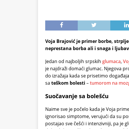
Voja Brajović je primer borbe, strplj
neprestana borba ali i snaga i ljuba
Jedan od najboljih srpskih
glumaca
,
Vo
je najdraži domaći glumac. Njegova pr
do izražaja kada se prisetimo događaj
sa
teškom bolesti
–
tumorom na moz
Suočavanje sa bolešću
Naime sve je počelo kada je Voja prim
ignorisao simptome, verujući da su po
postajao sve češći i intenzivniji, pa je