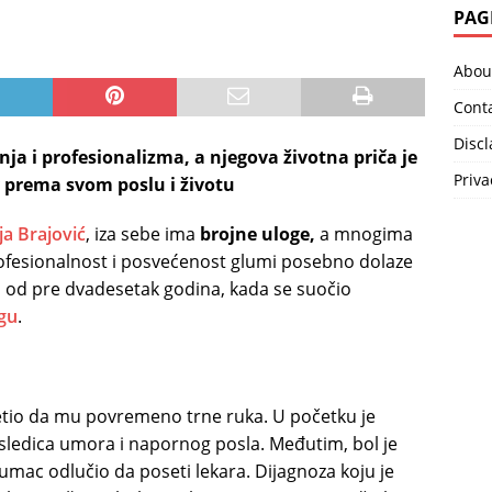
PAG
Abou
Cont
Disc
enja i profesionalizma, a njegova životna priča je
Priva
v prema svom poslu i životu
ja Brajović
, iza sebe ima
brojne uloge,
a mnogima
ofesionalnost i posvećenost glumi posebno dolaze
a od pre dvadesetak godina, kada se suočio
gu
.
etio da mu povremeno trne ruka. U početku je
sledica umora i napornog posla. Međutim, bol je
 glumac odlučio da poseti lekara. Dijagnoza koju je