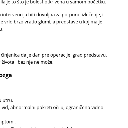
 bila je to što je bolest otkrivena u samom početku.
 intervencija biti dovoljna za potpuno izlečenje, i
 se vrlo brzo vratio glumi, a predstave u kojima je
u.
 činjenica da je dan pre operacije igrao predstavu.
života i bez nje ne može.
ozga
ujutru.
i vid, abnormalni pokreti očiju, ograničeno vidno
imptomi.