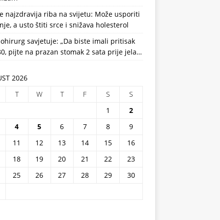
e najzdravija riba na svijetu: Može usporiti
nje, a usto štiti srce i snižava holesterol
ohirurg savjetuje: „Da biste imali pritisak
0, pijte na prazan stomak 2 sata prije jela…
ST 2026
T
W
T
F
S
S
1
2
4
5
6
7
8
9
11
12
13
14
15
16
18
19
20
21
22
23
25
26
27
28
29
30