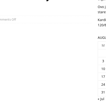
HEALTH
Ovo j
stare
mments Off
Kardi
120/8
AUGU
M
3
10
17
24
31
« Jul