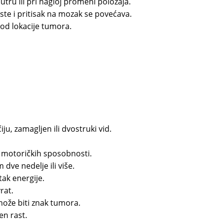
jutru ili pri nagloj promeni položaja.
aste i pritisak na mozak se povećava.
i od lokacije tumora.
ju, zamagljen ili dvostruki vid.
 motoričkih sposobnosti.
dve nedelje ili više.
ak energije.
rat.
može biti znak tumora.
en rast.