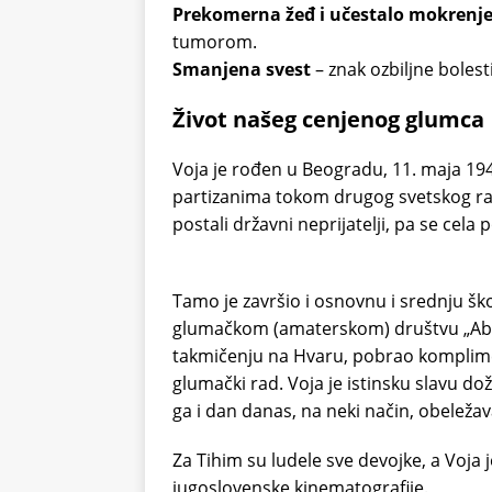
Prekomerna žeđ i učestalo mokrenj
tumorom.
Smanjena svest
– znak ozbiljne bolesti
Život našeg cenjenog glumca
Voja je rođen u Beogradu, 11. maja 1949
partizanima tokom drugog svetskog rat
postali državni neprijatelji, pa se cela 
Tamo je završio i osnovnu i srednju šk
glumačkom (amaterskom) društvu „Abra
takmičenju na Hvaru, pobrao komplimente
glumački rad. Voja je istinsku slavu do
ga i dan danas, na neki način, obeležav
Za Tihim su ludele sve devojke, a Voja 
jugoslovenske kinematografije.