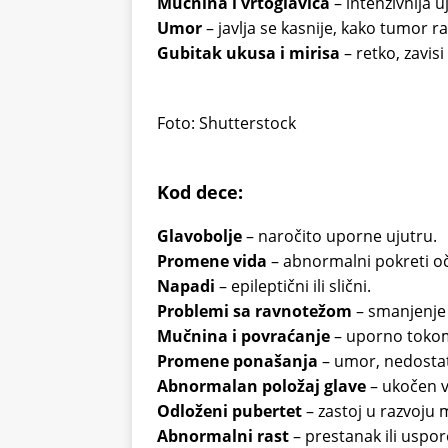
Mučnina i vrtoglavica
– intenzivnija u
Umor
– javlja se kasnije, kako tumor r
Gubitak ukusa i mirisa
– retko, zavis
Foto: Shutterstock
Kod dece:
Glavobolje
– naročito uporne ujutru.
Promene vida
– abnormalni pokreti oči
Napadi
– epileptični ili slični.
Problemi sa ravnotežom
– smanjenje
Mučnina i povraćanje
– uporno tokom 
Promene ponašanja
– umor, nedostat
Abnormalan položaj glave
– ukočen v
Odloženi pubertet
– zastoj u razvoju 
Abnormalni rast
– prestanak ili uspor