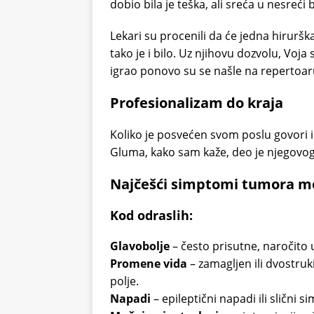
dobio bila je teška, ali sreća u nesreći
Lekari su procenili da će jedna hirurška
tako je i bilo. Uz njihovu dozvolu, Voja
igrao ponovo su se našle na repertoar
Profesionalizam do kraja
Koliko je posvećen svom poslu govori i
Gluma, kako sam kaže, deo je njegovog 
Najčešći simptomi tumora m
Kod odraslih:
Glavobolje
– često prisutne, naročito 
Promene vida
– zamagljen ili dvostruk
polje.
Napadi
– epileptični napadi ili slični s