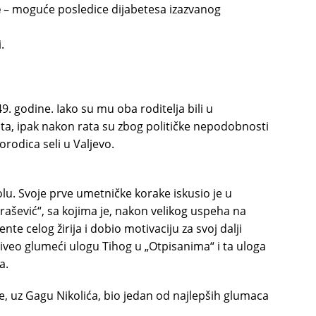
e
– moguće posledice dijabetesa izazvanog
.
. godine. Iako su mu oba roditelja bili u
a, ipak nakon rata su zbog političke nepodobnosti
porodica seli u Valjevo.
olu. Svoje prve umetničke korake iskusio je u
šević“, sa kojima je, nakon velikog uspeha na
 celog žirija i dobio motivaciju za svoj dalji
živeo glumeći ulogu Tihog u „Otpisanima“ i ta uloga
a.
je, uz Gagu Nikolića, bio jedan od najlepših glumaca