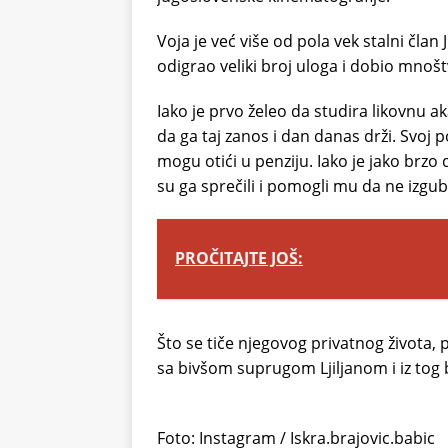
Voja je već više od pola vek stalni čl
odigrao veliki broj uloga i dobio mnoš
Iako je prvo želeo da studira likovnu ak
da ga taj zanos i dan danas drži. Svoj
mogu otići u penziju. Iako je jako brz
su ga sprečili i pomogli mu da ne izgu
PROČITAJTE JOŠ:
Što se tiče njegovog privatnog života, 
sa bivšom suprugom Ljiljanom i iz tog 
Foto: Instagram / Iskra.brajovic.babic