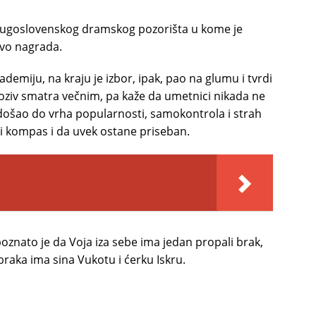
an Jugoslovenskog dramskog pozorišta u kome je
tvo nagrada.
ademiju, na kraju je izbor, ipak, pao na glumu i tvrdi
 poziv smatra večnim, pa kaže da umetnici nikada ne
o došao do vrha popularnosti, samokontrola i strah
bi kompas i da uvek ostane priseban.
poznato je da Voja iza sebe ima jedan propali brak,
braka ima sina Vukotu i ćerku Iskru.