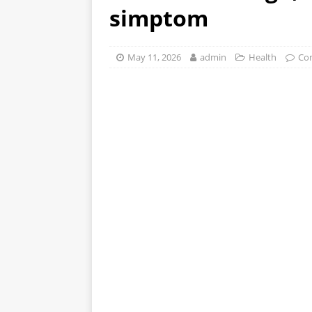
simptom
stomak 2 sata prije jela…
May 11, 2026
admin
Health
Co