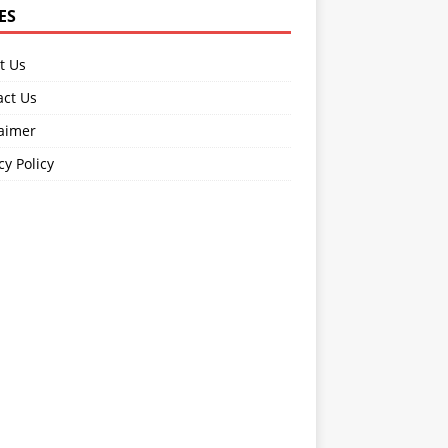
ES
t Us
act Us
laimer
cy Policy