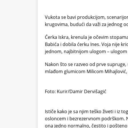
Vukota se bavi produkcijom, scenarij
krugovima, budući da važi za jednog od
Ćerka Iskra, krenula je očevim stopama 
Babića i dobila ćerku Ines. Voja nije kr
jednom, najbitnijom ulogom – ulogom d
Nakon što se razveo od prve supruge,
mlađom glumicom Milicom Mihajlović, 
Foto: Kurir/Damir Dervišagić
Ističe kako je sa njim teško živeti i iz
osloncem i bezrezervnom podrškom. Najv
ona jedno normalno, čestito i pošteno 