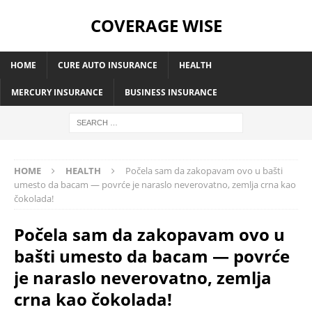
COVERAGE WISE
HOME
CURE AUTO INSURANCE
HEALTH
MERCURY INSURANCE
BUSINESS INSURANCE
HOME
HEALTH
Počela sam da zakopavam ovo u bašti
umesto da bacam — povrće je naraslo neverovatno, zemlja crna kao
čokolada!
Počela sam da zakopavam ovo u
bašti umesto da bacam — povrće
je naraslo neverovatno, zemlja
crna kao čokolada!