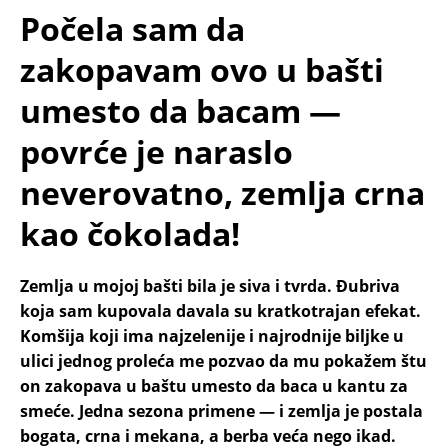
Počela sam da
zakopavam ovo u bašti
umesto da bacam —
povrće je naraslo
neverovatno, zemlja crna
kao čokolada!
Zemlja u mojoj bašti bila je siva i tvrda. Đubriva
koja sam kupovala davala su kratkotrajan efekat.
Komšija koji ima najzelenije i najrodnije biljke u
ulici jednog proleća me pozvao da mu pokažem štu
on zakopava u baštu umesto da baca u kantu za
smeće. Jedna sezona primene — i zemlja je postala
bogata, crna i mekana, a berba veća nego ikad.