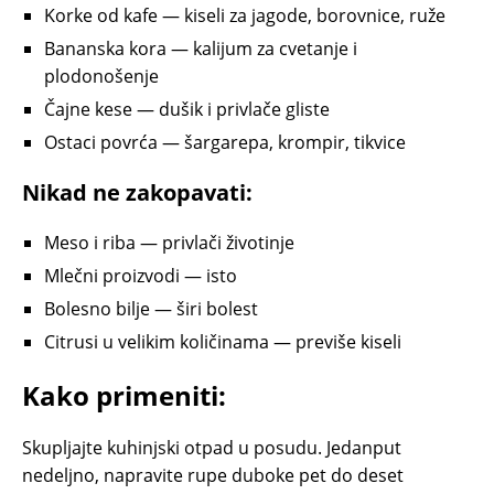
Korke od kafe — kiseli za jagode, borovnice, ruže
Bananska kora — kalijum za cvetanje i
plodonošenje
Čajne kese — dušik i privlače gliste
Ostaci povrća — šargarepa, krompir, tikvice
Nikad ne zakopavati:
Meso i riba — privlači životinje
Mlečni proizvodi — isto
Bolesno bilje — širi bolest
Citrusi u velikim količinama — previše kiseli
Kako primeniti:
Skupljajte kuhinjski otpad u posudu. Jedanput
nedeljno, napravite rupe duboke pet do deset