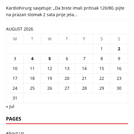
Kardiohirurg savjetuje: „Da biste imali pritisak 120/80, pijte
na prazan stomak 2 sata prije jela…
AUGUST 2026
M
T
W
T
F
S
S
1
2
3
4
5
6
7
8
9
10
11
12
13
14
15
16
17
18
19
20
21
22
23
24
25
26
27
28
29
30
31
« Jul
PAGES
About Us