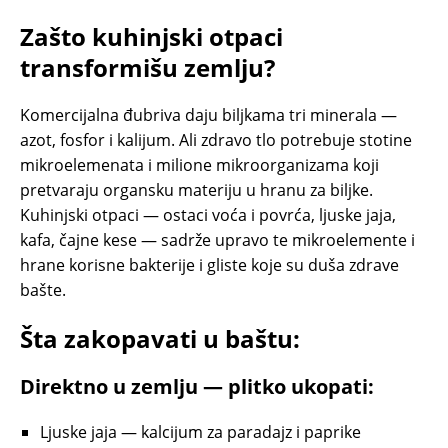
Zašto kuhinjski otpaci
transformišu zemlju?
Komercijalna đubriva daju biljkama tri minerala —
azot, fosfor i kalijum. Ali zdravo tlo potrebuje stotine
mikroelemenata i milione mikroorganizama koji
pretvaraju organsku materiju u hranu za biljke.
Kuhinjski otpaci — ostaci voća i povrća, ljuske jaja,
kafa, čajne kese — sadrže upravo te mikroelemente i
hrane korisne bakterije i gliste koje su duša zdrave
bašte.
Šta zakopavati u baštu:
Direktno u zemlju — plitko ukopati:
Ljuske jaja — kalcijum za paradajz i paprike