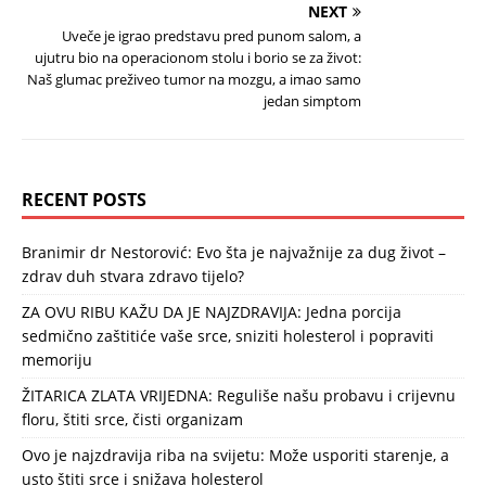
NEXT
Uveče je igrao predstavu pred punom salom, a
ujutru bio na operacionom stolu i borio se za život:
Naš glumac preživeo tumor na mozgu, a imao samo
jedan simptom
RECENT POSTS
Branimir dr Nestorović: Evo šta je najvažnije za dug život –
zdrav duh stvara zdravo tijelo?
ZA OVU RIBU KAŽU DA JE NAJZDRAVIJA: Jedna porcija
sedmično zaštitiće vaše srce, sniziti holesterol i popraviti
memoriju
ŽITARICA ZLATA VRIJEDNA: Reguliše našu probavu i crijevnu
floru, štiti srce, čisti organizam
Ovo je najzdravija riba na svijetu: Može usporiti starenje, a
usto štiti srce i snižava holesterol