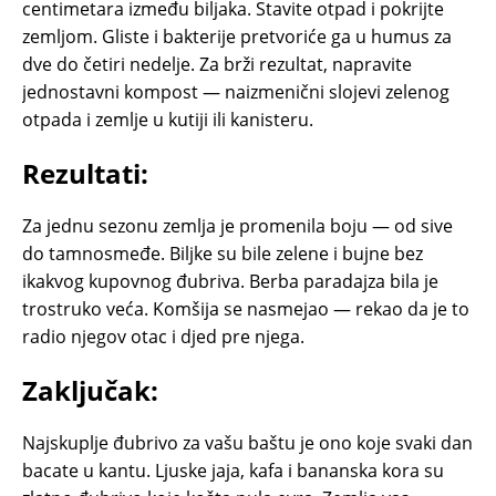
centimetara između biljaka. Stavite otpad i pokrijte
zemljom. Gliste i bakterije pretvoriće ga u humus za
dve do četiri nedelje. Za brži rezultat, napravite
jednostavni kompost — naizmenični slojevi zelenog
otpada i zemlje u kutiji ili kanisteru.
Rezultati:
Za jednu sezonu zemlja je promenila boju — od sive
do tamnosmeđe. Biljke su bile zelene i bujne bez
ikakvog kupovnog đubriva. Berba paradajza bila je
trostruko veća. Komšija se nasmejao — rekao da je to
radio njegov otac i djed pre njega.
Zaključak:
Najskuplje đubrivo za vašu baštu je ono koje svaki dan
bacate u kantu. Ljuske jaja, kafa i bananska kora su