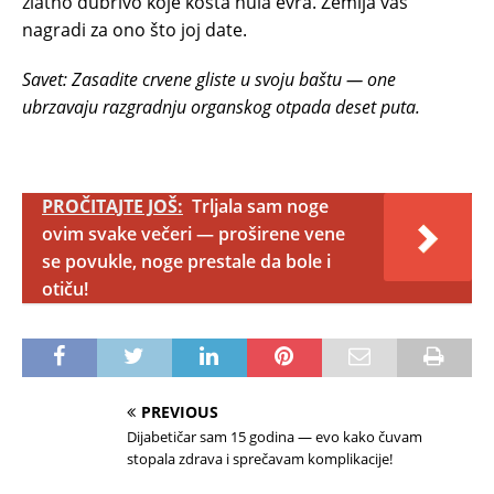
zlatno đubrivo koje košta nula evra. Zemlja vas
nagradi za ono što joj date.
Savet: Zasadite crvene gliste u svoju baštu — one
ubrzavaju razgradnju organskog otpada deset puta.
PROČITAJTE JOŠ:
Trljala sam noge
ovim svake večeri — proširene vene
se povukle, noge prestale da bole i
otiču!
PREVIOUS
Dijabetičar sam 15 godina — evo kako čuvam
stopala zdrava i sprečavam komplikacije!