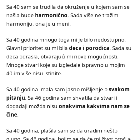
Sa 40 sam se trudila da okruženje u kojem sam se
našla bude
harmonično
. Sada više ne tražim
harmoniju, ona je u meni.
Sa 40 godina mnogo toga mi je bilo nedostupno.
Glavni prioritet su mi bila
deca i porodica
. Sada su
deca odrasla, otvarajući mi nove mogućnosti.
Mnoge stvari koje su izgledale ispravno u mojim
40-im više nisu istinite.
Sa 40 godina imala sam jasno mišljenje o
svakom
pitanju
. Sa 46 godina sam shvatila da stvari i
događaji možda nisu
onakvima kakvima nam se
čine
.
Sa 40 godina, plašila sam se da uradim nešto
glupo. Sa 46 godina, bojim se da će mi život proći a