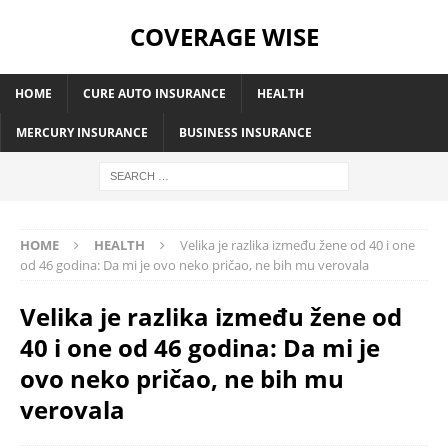
COVERAGE WISE
HOME
CURE AUTO INSURANCE
HEALTH
MERCURY INSURANCE
BUSINESS INSURANCE
HOME
HEALTH
Velika je razlika između žene od 40 i one
od 46 godina: Da mi je ovo neko pričao, ne bih mu verovala
Velika je razlika između žene od
40 i one od 46 godina: Da mi je
ovo neko pričao, ne bih mu
verovala