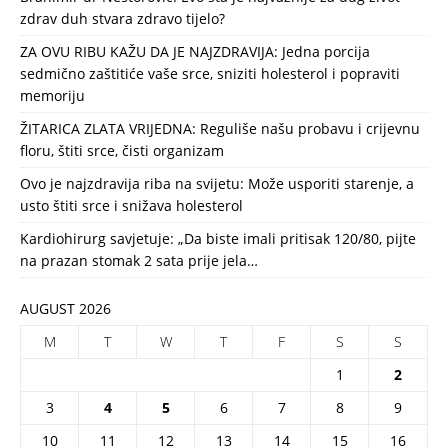
zdrav duh stvara zdravo tijelo?
ZA OVU RIBU KAŽU DA JE NAJZDRAVIJA: Jedna porcija
sedmično zaštitiće vaše srce, sniziti holesterol i popraviti
memoriju
ŽITARICA ZLATA VRIJEDNA: Reguliše našu probavu i crijevnu
floru, štiti srce, čisti organizam
Ovo je najzdravija riba na svijetu: Može usporiti starenje, a
usto štiti srce i snižava holesterol
Kardiohirurg savjetuje: „Da biste imali pritisak 120/80, pijte
na prazan stomak 2 sata prije jela…
AUGUST 2026
M
T
W
T
F
S
S
1
2
3
4
5
6
7
8
9
10
11
12
13
14
15
16