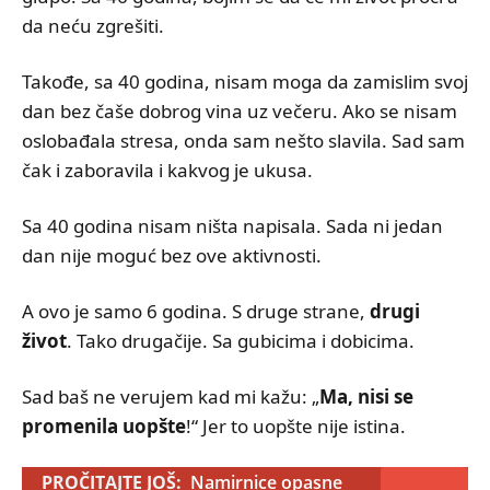
da neću zgrešiti.
Takođe, sa 40 godina, nisam moga da zamislim svoj
dan bez čaše dobrog vina uz večeru. Ako se nisam
oslobađala stresa, onda sam nešto slavila. Sad sam
čak i zaboravila i kakvog je ukusa.
Sa 40 godina nisam ništa napisala. Sada ni jedan
dan nije moguć bez ove aktivnosti.
A ovo je samo 6 godina. S druge strane,
drugi
život
. Tako drugačije. Sa gubicima i dobicima.
Sad baš ne verujem kad mi kažu: „
Ma, nisi se
promenila uopšte
!“ Jer to uopšte nije istina.
PROČITAJTE JOŠ:
Namirnice opasne