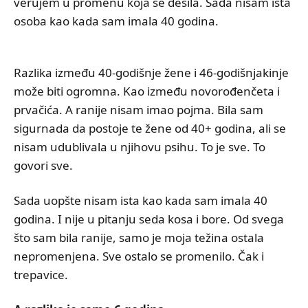
verujem u promenu koja se desila. Sada nisam ista
osoba kao kada sam imala 40 godina.
Razlika između 40-godišnje žene i 46-godišnjakinje
može biti ogromna. Kao između novorođenčeta i
prvačića. A ranije nisam imao pojma. Bila sam
sigurnada da postoje te žene od 40+ godina, ali se
nisam udublivala u njihovu psihu. To je sve. To
govori sve.
Sada uopšte nisam ista kao kada sam imala 40
godina. I nije u pitanju seda kosa i bore. Od svega
što sam bila ranije, samo je moja težina ostala
nepromenjena. Sve ostalo se promenilo. Čak i
trepavice.