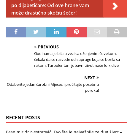
po dijabetičare: Od ove hrane vam
može drastično skočiti šećer!
PREVIOUS
Godinama je bila u vezi sa oženjenim čovekom,
čekala da se razvede od supruge koja se borila sa
rakom: Turbulentan ljubavni život naše folk dive
NEXT
Odaberite jedan čarobni Mjesec i pročitajte posebnu
poruku!
RECENT POSTS
Branimir dr Nestorović: Evo šta je najvažnije za dug život –