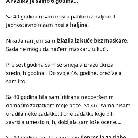
A razlika je samo 6 godina…
Sa 40 godina nisam nosila patike uz haljine. I
jednostavno nisam nosila
haljine
.
Nikada ranije nisam
izlazila iz kuće bez maskare
.
Sada ne mogu da nađem maskaru u kući.
Pre šest godina sam se smejala izrazu „kriza
srednjih godina“. Do svoje 46. godine, preživela
sam i to.
Sa 40 godina bila sam iritirana nedovršenim
domaćim zadatkom moje dece. Sa 46 i sama nisam
uradila neke zadatke. I one zadatke koje bih
završila umesto njih, dobijala sam loše ocene….
Sa 40 godina, mislio sam da je
depresija za slabe
.