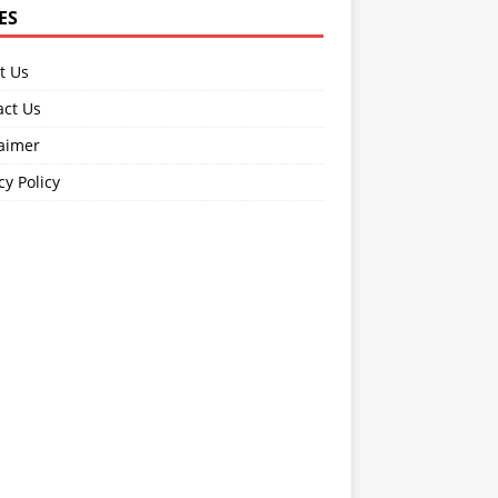
ES
t Us
act Us
laimer
cy Policy