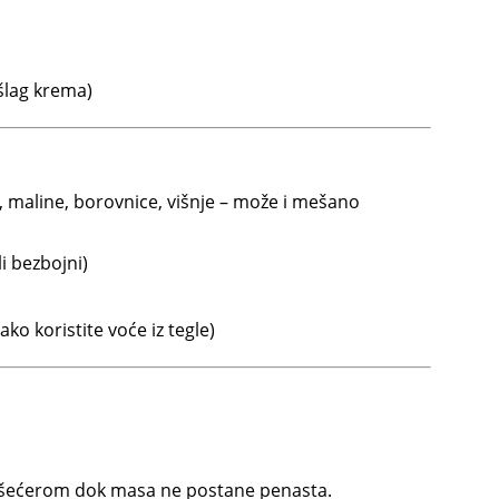
 šlag krema)
, maline, borovnice, višnje – može i mešano
li bezbojni)
ko koristite voće iz tegle)
n šećerom dok masa ne postane penasta.