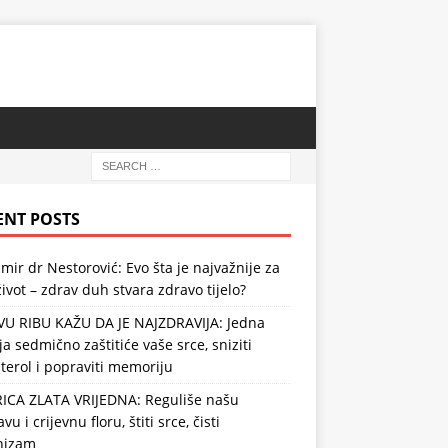
ENT POSTS
mir dr Nestorović: Evo šta je najvažnije za
ivot – zdrav duh stvara zdravo tijelo?
VU RIBU KAŽU DA JE NAJZDRAVIJA: Jedna
ja sedmično zaštitiće vaše srce, sniziti
terol i popraviti memoriju
RICA ZLATA VRIJEDNA: Reguliše našu
vu i crijevnu floru, štiti srce, čisti
nizam