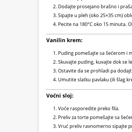
Dodajte prosejano brašno i praša
Sipajte u pleh (oko 25×35 cm) ob
Pecite na 180°C oko 15 minuta. O
Vanilin krem:
Puding pomešajte sa šećerom i ma
Skuvajte puding, kuvajte dok se l
Ostavite da se prohladi pa dodajt
Umutite slatku pavlaku (ili šlag 
Voćni sloj:
Voće rasporedite preko fila.
Preliv za torte pomešajte sa šeće
Vruć preliv ravnomerno sipajte p