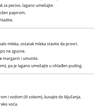
k za pecivo, lagano umešajte.
ložen papirom.
hladite.
lo mleka, ostatak mleka stavite da provri.
epo ne zgusne.
e margarin i umutite.
krem), pa je lagano umešajte u ohlađen puding.
rom i vodom (ili sokom), kuvajte do ključanja.
reko voća.