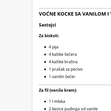
VOĆNE KOCKE SA VANILOM I
Sastojci
Za biskvit:
4 jaja
4 kašike šećera
4 kašike brašna
1 prašak za pecivo
1 vanilin šećer
Za fil (vanila krem):
1 l mleka
2 kesice pudinga od vanile