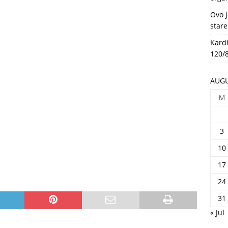
HEALTH
Ovo j
stare
Kardi
120/8
AUGU
M
3
10
17
24
31
« Jul