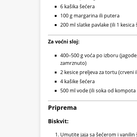
6 kašika šećera
100 g margarina ili putera
200 ml slatke pavlake (ili 1 kesica
Za voćni sloj:
400–500 g voća po izboru (jagode
zamrznuto)
2 kesice preljeva za tortu (crveni i
4 kašike šećera
500 ml vode (ili soka od kompota a
Priprema
Biskvit:
Umutite jaja sa šećerom i vanili