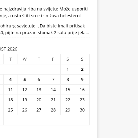
e najzdravija riba na svijetu: Može usporiti
nje, a usto štiti srce i snižava holesterol
ohirurg savjetuje: „Da biste imali pritisak
0, pijte na prazan stomak 2 sata prije jela…
ST 2026
T
W
T
F
S
S
1
2
4
5
6
7
8
9
11
12
13
14
15
16
18
19
20
21
22
23
25
26
27
28
29
30