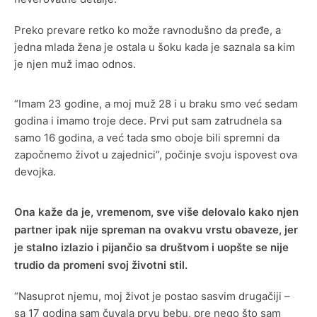
Preko prevare retko ko može ravnodušno da pređe, a
jedna mlada žena je ostala u šoku kada je saznala sa kim
je njen muž imao odnos.
“Imam 23 godine, a moj muž 28 i u braku smo već sedam
godina i imamo troje dece. Prvi put sam zatrudnela sa
samo 16 godina, a već tada smo oboje bili spremni da
započnemo život u zajednici”, počinje svoju ispovest ova
devojka.
Ona kaže da je, vremenom, sve više delovalo kako njen
partner ipak nije spreman na ovakvu vrstu obaveze, jer
je stalno izlazio i pijančio sa društvom i uopšte se nije
trudio da promeni svoj životni stil.
“Nasuprot njemu, moj život je postao sasvim drugačiji –
sa 17 godina sam čuvala prvu bebu, pre nego što sam