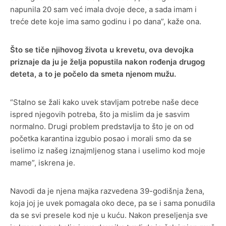
napunila 20 sam već imala dvoje dece, a sada imam i
treće dete koje ima samo godinu i po dana”, kaže ona.
Što se tiče njihovog života u krevetu, ova devojka
priznaje da ju je želja popustila nakon rođenja drugog
deteta, a to je počelo da smeta njenom mužu.
“Stalno se žali kako uvek stavljam potrebe naše dece
ispred njegovih potreba, što ja mislim da je sasvim
normalno. Drugi problem predstavlja to što je on od
početka karantina izgubio posao i morali smo da se
iselimo iz našeg iznajmljenog stana i uselimo kod moje
mame”, iskrena je.
Navodi da je njena majka razvedena 39-godišnja žena,
koja joj je uvek pomagala oko dece, pa se i sama ponudila
da se svi presele kod nje u kuću. Nakon preseljenja sve