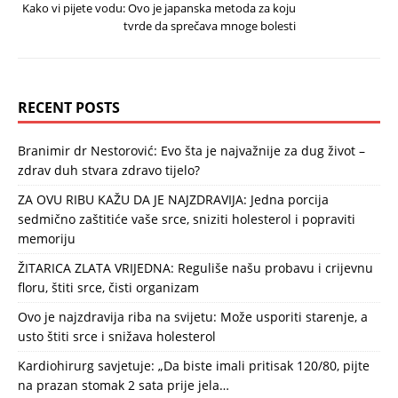
Kako vi pijete vodu: Ovo je japanska metoda za koju
tvrde da sprečava mnoge bolesti
RECENT POSTS
Branimir dr Nestorović: Evo šta je najvažnije za dug život –
zdrav duh stvara zdravo tijelo?
ZA OVU RIBU KAŽU DA JE NAJZDRAVIJA: Jedna porcija
sedmično zaštitiće vaše srce, sniziti holesterol i popraviti
memoriju
ŽITARICA ZLATA VRIJEDNA: Reguliše našu probavu i crijevnu
floru, štiti srce, čisti organizam
Ovo je najzdravija riba na svijetu: Može usporiti starenje, a
usto štiti srce i snižava holesterol
Kardiohirurg savjetuje: „Da biste imali pritisak 120/80, pijte
na prazan stomak 2 sata prije jela…