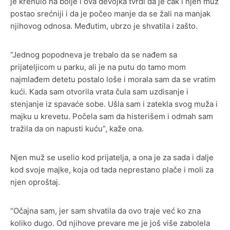
je krenulo na bolje i ova devojka tvrdi da je čak i njen muž
postao srećniji i da je počeo manje da se žali na manjak
njihovog odnosa. Međutim, ubrzo je shvatila i zašto.
“Jednog popodneva je trebalo da se nađem sa
prijateljicom u parku, ali je na putu do tamo mom
najmlađem detetu postalo loše i morala sam da se vratim
kući. Kada sam otvorila vrata čula sam uzdisanje i
stenjanje iz spavaće sobe. Ušla sam i zatekla svog muža i
majku u krevetu. Počela sam da histerišem i odmah sam
tražila da on napusti kuću”, kaže ona.
Njen muž se uselio kod prijatelja, a ona je za sada i dalje
kod svoje majke, koja od tada neprestano plače i moli za
njen oproštaj.
“Očajna sam, jer sam shvatila da ovo traje već ko zna
koliko dugo. Od njihove prevare me je još više zabolela