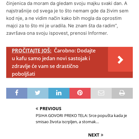
činjenica da moram da gledam svoju majku svaki dan. A
najstrašnije od svega je to što nemam gde da živim sem
kod nje, a ne vidim način kako bih mogla da oprostim
majci za to što mi je uradila. Ne znam šta da radim”,
završava ona svoju ispovest, prenosi Informer.
PROČITAJTE JOŠ:
Čarobno: Dodajte
u kafu samo jedan novi sastojak i
zdravlje će vam se drastično
poboljšati
PREVIOUS
PSIHA GOVORI PREKO TELA: Srce popušta kada je
smisao života iscrpljen, a stomak…
NEXT