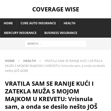
COVERAGE WISE
HOME
CURE AUTO INSURANCE
HEALTH
MERCURY INSURANCE
BUSINESS INSURANCE
HOME
HEALTH
VRATILA SAM SE RANIJE KUĆI I ZATEKLA
MUŽA S MOJOM MAJKOM U KREVETU: Vrisnula sam, a onda se desilo
nešto JOŠ GORE
VRATILA SAM SE RANIJE KUĆI I
ZATEKLA MUŽA S MOJOM
MAJKOM U KREVETU: Vrisnula
sam, a onda se desilo nešto JOŠ