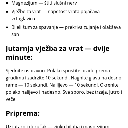
Magnezijum — štiti slušni nerv
Vježbe za vrat — napetost vrata pojačava
vrtoglavicu
Bijeli šum za spavanje — prekriva zujanje i olakšava
san
Jutarnja vježba za vrat — dvije
minute:
Sjednite uspravno. Polako spustite bradu prema
grudima i zadržite 10 sekundi. Nagnite glavu na desno
rame — 10 sekundi. Na lijevo — 10 sekundi. Okrenite
polako nalijevo i nadesno. Sve sporo, bez trzaja. Jutro i
veče.
Priprema:
Uz jutarnji doručak — ginko biloba i magnezijum.