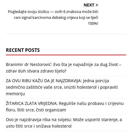
NEXT
Pogledajte svoju stolicu — ovih 6 znakova može biti
rani signal karcinoma debelog crijeva koji se liječi
100%!
RECENT POSTS
Branimir dr Nestorović: Evo šta je najvažnije za dug život –
zdrav duh stvara zdravo tijelo?
ZA OVU RIBU KAŽU DA JE NAJZDRAVIJA: Jedna porcija
sedmično zaštitiće vaše srce, sniziti holesterol i popraviti
memoriju
ŽITARICA ZLATA VRIJEDNA: Reguliše našu probavu i crijevnu
floru, štiti srce, čisti organizam
Ovo je najzdravija riba na svijetu: Može usporiti starenje, a
usto štiti srce i snižava holesterol