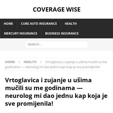
COVERAGE WISE
HOME
CURE AUTO INSURANCE
HEALTH
MERCURY INSURANCE
BUSINESS INSURANCE
HOME
HEALTH
Vrtoglavica i zujanje u ušima mučili su me
godinama — neurolog mi dao jednu kap koja je sve promijenila!
Vrtoglavica i zujanje u ušima
mučili su me godinama —
neurolog mi dao jednu kap koja je
sve promijenila!