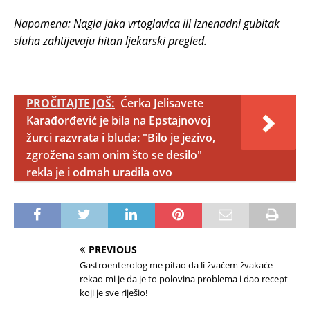
Napomena: Nagla jaka vrtoglavica ili iznenadni gubitak
sluha zahtijevaju hitan ljekarski pregled.
PROČITAJTE JOŠ:
Ćerka Jelisavete
Karađorđević je bila na Epstajnovoj
žurci razvrata i bluda: "Bilo je jezivo,
zgrožena sam onim što se desilo"
rekla je i odmah uradila ovo
PREVIOUS
Gastroenterolog me pitao da li žvačem žvakaće —
rekao mi je da je to polovina problema i dao recept
koji je sve riješio!