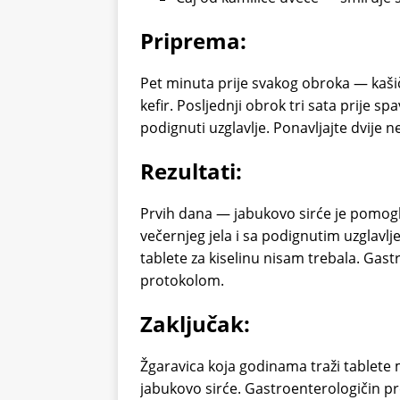
Priprema:
Pet minuta prije svakog obroka — kaši
kefir. Posljednji obrok tri sata prije spa
podignuti uzglavlje. Ponavljajte dvije n
Rezultati:
Prvih dana — jabukovo sirće je pomog
večernjeg jela i sa podignutim uzglavl
tablete za kiselinu nisam trebala. Gast
protokolom.
Zaključak:
Žgaravica koja godinama traži tablet
jabukovo sirće. Gastroenterologičin 