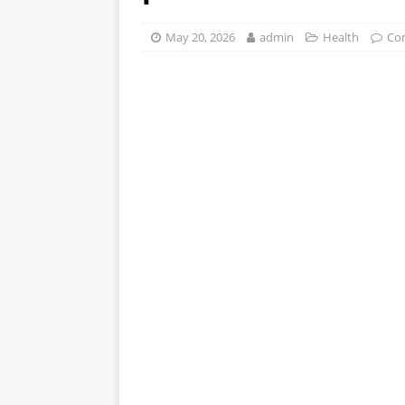
stomak 2 sata prije jela…
May 20, 2026
admin
Health
Co