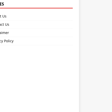
ES
t Us
act Us
laimer
cy Policy