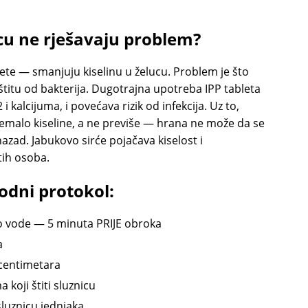
icu ne rješavaju problem?
ete — smanjuju kiselinu u želucu. Problem je što
štitu od bakterija. Dugotrajna upotreba IPP tableta
kalcijuma, i povećava rizik od infekcija. Uz to,
remalo kiseline, a ne previše — hrana ne može da se
 nazad. Jabukovo sirće pojačava kiselost i
tih osoba.
odni protokol:
o vode — 5 minuta PRIJE obroka
a
 centimetara
koji štiti sluznicu
sluznicu jednjaka