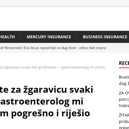
HEALTH
MERCURY INSURANCE
BUSINESS INSURANCE
dr Nestorović: Evo šta je najvažnije za dug život – zdrav duh stvara
REC
 za žgaravicu svaki dan godinama — gastroenterolog mi otkrio
IBU KAŽU DA JE NAJZDRAVIJA: Jedna porcija sedmično zaštitiće
Brani
 i popraviti memoriju
HEALTH
dug ž
te za žgaravicu svaki
ZLATA VRIJEDNA: Reguliše našu probavu i crijevnu floru, štiti srce,
ZA O
astroenterolog mi
porci
holes
jzdravija riba na svijetu: Može usporiti starenje, a usto štiti srce i
m pogrešno i riješio
ŽITA
TH
proba
urg savjetuje: „Da biste imali pritisak 120/80, pijte na prazan
orga