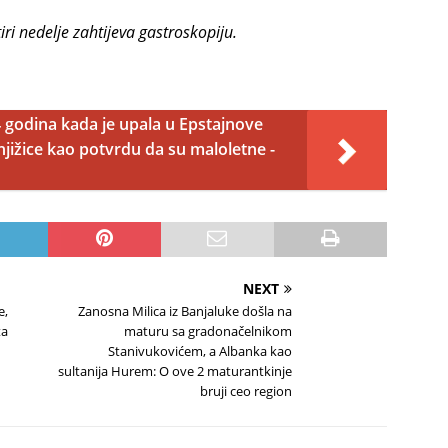
i nedelje zahtijeva gastroskopiju.
4 godina kada je upala u Epstajnove
jižice kao potvrdu da su maloletne -
NEXT
e,
Zanosna Milica iz Banjaluke došla na
ta
maturu sa gradonačelnikom
Stanivukovićem, a Albanka kao
sultanija Hurem: O ove 2 maturantkinje
bruji ceo region