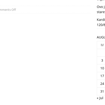
HEALTH
Ovo j
mments Off
stare
Kardi
120/8
AUGU
M
3
10
17
24
31
« Jul