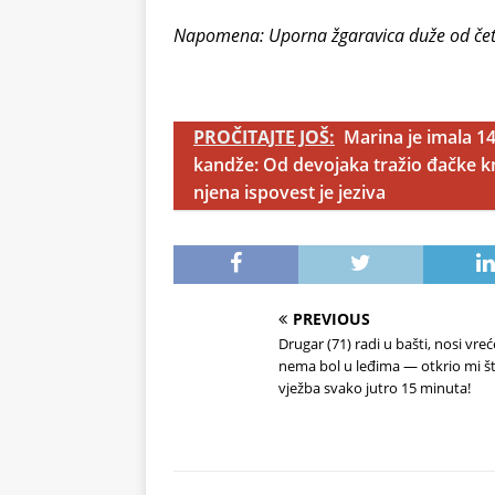
Napomena: Uporna žgaravica duže od četir
PROČITAJTE JOŠ:
Marina je imala 1
kandže: Od devojaka tražio đačke kn
njena ispovest je jeziva
PREVIOUS
Drugar (71) radi u bašti, nosi vreć
nema bol u leđima — otkrio mi š
vježba svako jutro 15 minuta!