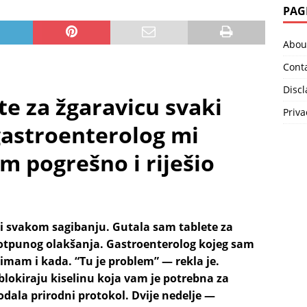
PAG
Abou
Cont
Disc
te za žgaravicu svaki
Priva
astroenterolog mi
m pogrešno i riješio
pri svakom sagibanju. Gutala sam tablete za
otpunog olakšanja. Gastroenterolog kojeg sam
zimam i kada. “Tu je problem” — rekla je.
blokiraju kiselinu koja vam je potrebna za
odala prirodni protokol. Dvije nedelje —