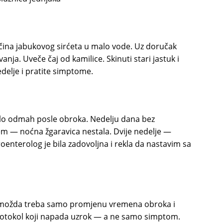
čina jabukovog sirćeta u malo vode. Uz doručak
vanja. Uveče čaj od kamilice. Skinuti stari jastuk i
edelje i pratite simptome.
lo odmah posle obroka. Nedelju dana bez
jem — noćna žgaravica nestala. Dvije nedelje —
roenterolog je bila zadovoljna i rekla da nastavim sa
e možda treba samo promjenu vremena obroka i
protokol koji napada uzrok — a ne samo simptom.