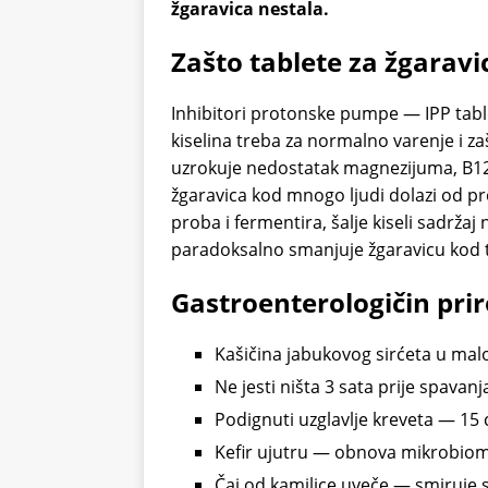
žgaravica nestala.
Zašto tablete za žgarav
Inhibitori protonske pumpe — IPP tabl
kiselina treba za normalno varenje i za
uzrokuje nedostatak magnezijuma, B12 i 
žgaravica kod mnogo ljudi dolazi od p
proba i fermentira, šalje kiseli sadržaj
paradoksalno smanjuje žgaravicu kod 
Gastroenterologičin prir
Kašičina jabukovog sirćeta u mal
Ne jesti ništa 3 sata prije spavanj
Podignuti uzglavlje kreveta — 15
Kefir ujutru — obnova mikrobioma 
Čaj od kamilice uveče — smiruje 