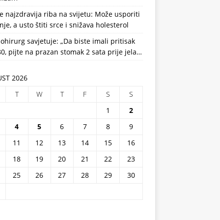
e najzdravija riba na svijetu: Može usporiti
nje, a usto štiti srce i snižava holesterol
ohirurg savjetuje: „Da biste imali pritisak
0, pijte na prazan stomak 2 sata prije jela…
ST 2026
T
W
T
F
S
S
1
2
4
5
6
7
8
9
11
12
13
14
15
16
18
19
20
21
22
23
25
26
27
28
29
30