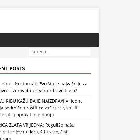
ENT POSTS
mir dr Nestorović: Evo šta je najvažnije za
ivot – zdrav duh stvara zdravo tijelo?
VU RIBU KAŽU DA JE NAJZDRAVIJA: Jedna
ja sedmično zaštitiće vaše srce, sniziti
terol i popraviti memoriju
RICA ZLATA VRIJEDNA: Reguliše našu
vu i crijevnu floru, štiti srce, čisti
nizam