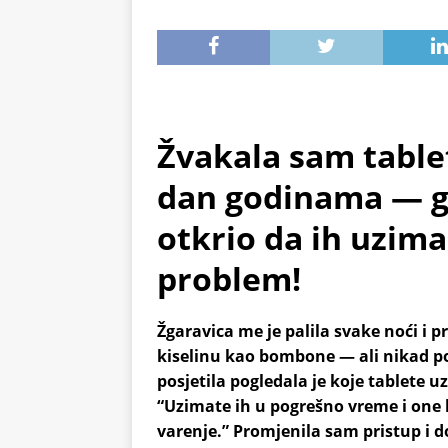
Žvakala sam table
dan godinama — g
otkrio da ih uzima
problem!
Žgaravica me je palila svake noći i 
kiselinu kao bombone — ali nikad p
posjetila pogledala je koje tablete u
“Uzimate ih u pogrešno vreme i one 
varenje.” Promjenila sam pristup i d