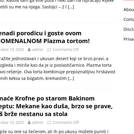
lu. Radila sam ga više puta i neki dan na ispraćaju Rijeke
etili su me na njega. Sastojci – 2 l
[…]
Abou
Cont
Disc
enadi porodicu i goste ovom
Priva
NOMENALNOM Plazma tortom!
ober 10, 2025
admin
Comments Off
ražite jednostavan i ukusan desert koji se brzo pravi, a
izgleda i miriše kao da je iz poslastičarnice, Plazma torta
avo rešenje. Ova torta kombinuje prepoznatljivu hrskavost
enih keksa sa bogatim, kremastim
[…]
aće Krofne po starom Bakinom
eptu: Mekane kao duša, brzo se prave,
oš brže nestanu sa stola
ober 10, 2025
admin
Comments Off
pše su one sa šećerom, ali ih po ukusu možete puniti i