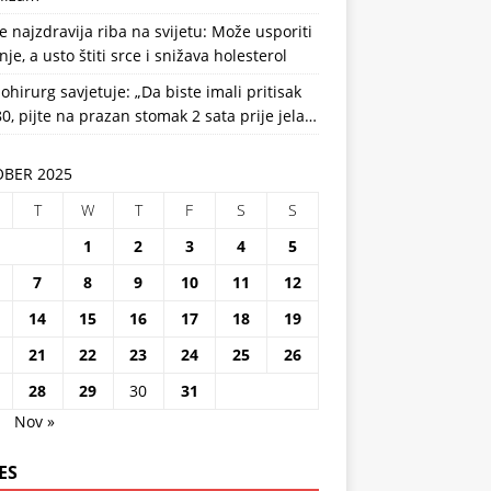
e najzdravija riba na svijetu: Može usporiti
nje, a usto štiti srce i snižava holesterol
ohirurg savjetuje: „Da biste imali pritisak
0, pijte na prazan stomak 2 sata prije jela…
BER 2025
T
W
T
F
S
S
1
2
3
4
5
7
8
9
10
11
12
14
15
16
17
18
19
21
22
23
24
25
26
28
29
30
31
p
Nov »
ES