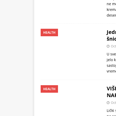
ne mo
stomak 2 sata prije jela…
krema
deser
Jed
HEALTH
šni
Oct
U sve
jelo 
sast
vrem
VIŠ
HEALTH
NAP
Oct
Lički