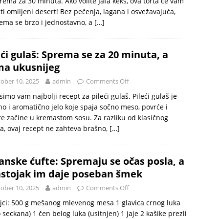
rema za 30 minuta. Ako volite Jafa keks, ova torta će vam
ti omiljeni desert! Bez pečenja, lagana i osvežavajuća,
ema se brzo i jednostavno, a
[…]
eći gulaš: Sprema se za 20 minuta, a
a ukusnijeg
ober 10, 2025
admin
Comments Off
imo vam najbolji recept za pileći gulaš. Pileći gulaš je
o i aromatično jelo koje spaja sočno meso, povrće i
e začine u kremastom sosu. Za razliku od klasičnog
a, ovaj recept ne zahteva brašno,
[…]
anske ćufte: Spremaju se očas posla, a
astojak im daje poseban šmek
ober 10, 2025
admin
Comments Off
jci: 500 g mešanog mlevenog mesa 1 glavica crnog luka
o seckana) 1 čen belog luka (usitnjen) 1 jaje 2 kašike prezli