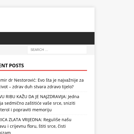
ENT POSTS
mir dr Nestorović: Evo šta je najvažnije za
ivot – zdrav duh stvara zdravo tijelo?
VU RIBU KAŽU DA JE NAJZDRAVIJA: Jedna
ja sedmično zaštitiće vaše srce, sniziti
terol i popraviti memoriju
RICA ZLATA VRIJEDNA: Reguliše našu
vu i crijevnu floru, štiti srce, čisti
nizam