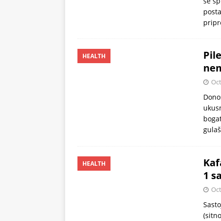
se sp
posta
pripr
Pil
HEALTH
nem
Oct
Donos
ukusn
bogat
gulaš
Kaf
HEALTH
1 s
Oct
Sasto
(sitn