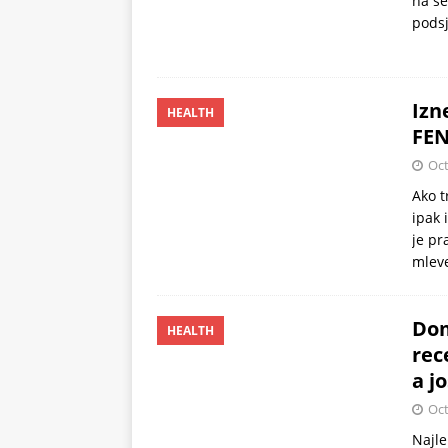
na se
podsj
Izn
HEALTH
FE
Oct
Ako t
ipak 
je pr
mlev
Dom
HEALTH
rec
a j
Oct
Najle