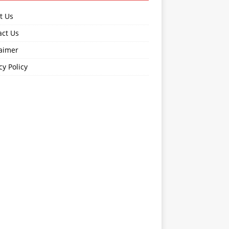
t Us
act Us
laimer
cy Policy