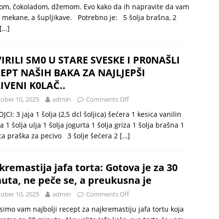
om, čokoladom, džemom. Evo kako da ih napravite da vam
mekane, a šupljikave. Potrebno je: 5 šolja brašna, 2
[…]
IRILI SM0 U STARE SVESKE I PR0NAŠLI
EPT NAŠIH BAKA ZA NAJLJEPŠI
IVENI K0LAČ..
ober 10, 2025
admin
Comments Off
JCI: 3 jaja 1 šolja (2,5 dcl šoljica) šećera 1 kesica vanilin
a 1 šolja ulja 1 šolja jogurta 1 šolja griza 1 šolja brašna 1
ca praška za pecivo 3 šolje šećera 2
[…]
kremastija jafa torta: Gotova je za 30
uta, ne peče se, a preukusna je
ober 10, 2025
admin
Comments Off
imo vam najbolji recept za najkremastiju jafa tortu koja