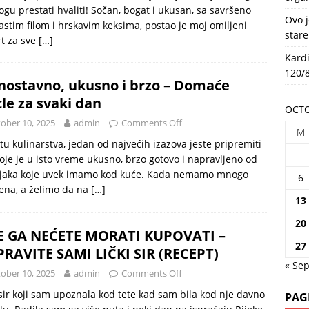
gu prestati hvaliti! Sočan, bogat i ukusan, sa savršeno
HEALTH
Ovo j
stim filom i hrskavim keksima, postao je moj omiljeni
stare
t za sve
[…]
Kardi
120/8
nostavno, ukusno i brzo – Domaće
cle za svaki dan
OCTO
ober 10, 2025
admin
Comments Off
M
tu kulinarstva, jedan od najvećih izazova jeste pripremiti
koje je u isto vreme ukusno, brzo gotovo i napravljeno od
ojaka koje uvek imamo kod kuće. Kada nemamo mnogo
6
ena, a želimo da na
[…]
13
20
E GA NEĆETE MORATI KUPOVATI –
27
RAVITE SAMI LIČKI SIR (RECEPT)
« Se
ober 10, 2025
admin
Comments Off
 sir koji sam upoznala kod tete kad sam bila kod nje davno
PAG