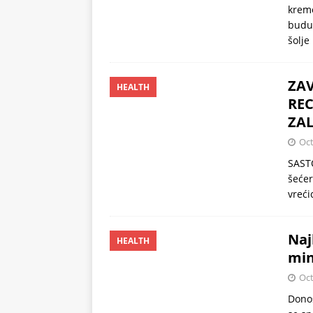
krem
budu 
šolje
ZAV
HEALTH
REC
ZAL
Oct
SASTO
šećer
vreći
Naj
HEALTH
min
Oct
Donos