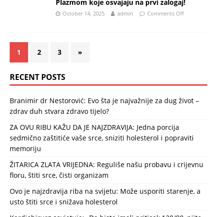
Plazmom koje osvajaju na prvi zalogaj!
October 14, 2025
admin
Comments Off
1
2
3
»
RECENT POSTS
Branimir dr Nestorović: Evo šta je najvažnije za dug život –
zdrav duh stvara zdravo tijelo?
ZA OVU RIBU KAŽU DA JE NAJZDRAVIJA: Jedna porcija
sedmično zaštitiće vaše srce, sniziti holesterol i popraviti
memoriju
ŽITARICA ZLATA VRIJEDNA: Reguliše našu probavu i crijevnu
floru, štiti srce, čisti organizam
Ovo je najzdravija riba na svijetu: Može usporiti starenje, a
usto štiti srce i snižava holesterol