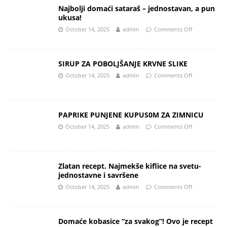
Najbolji domaći sataraš – jednostavan, a pun
ukusa!
October 14, 2025
admin
Comments Off
SIRUP ZA POBOLJŠANJE KRVNE SLIKE
October 14, 2025
admin
Comments Off
PAPRIKE PUNJENE KUPUS0M ZA ZIMNICU
October 14, 2025
admin
Comments Off
Zlatan recept. Najmekše kiflice na svetu-
jednostavne i savršene
October 14, 2025
admin
Comments Off
Domaće kobasice “za svakog”! Ovo je recept