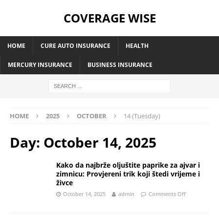
COVERAGE WISE
HOME
CURE AUTO INSURANCE
HEALTH
MERCURY INSURANCE
BUSINESS INSURANCE
HOME
2025
OCTOBER
14 (Tuesday)
Day:
October 14, 2025
Kako da najbrže oljuštite paprike za ajvar i
zimnicu: Provjereni trik koji štedi vrijeme i
živce
October 14, 2025
admin
Comments Off