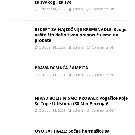
za svakog i za sve
October 14, 2025
admin
Comments Off
RECEPT ZA NAJS0ČNIJE KREMENADLE: 0vo je
nešto što definitivno preporučujemo da
probate
October 14, 2025
admin
Comments Off
PRAVA D0MAĆA ŠAMPITA
October 14, 2025
admin
Comments Off
NIKAD BOLJE NISMO PROBALI: Pogačice Koje
Se Tope U Ustima (30 Min Pečenja)!
October 14, 2025
admin
Comments Off
OVO SVI TRAŽE: Sočne hurmašice sa