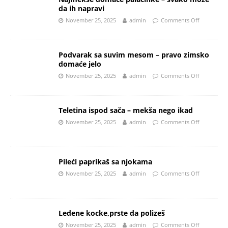
da ih napravi
November 25, 2025
admin
Comments Off
Podvarak sa suvim mesom – pravo zimsko
domaće jelo
November 25, 2025
admin
Comments Off
Teletina ispod sača – mekša nego ikad
November 25, 2025
admin
Comments Off
Pileći paprikaš sa njokama
November 25, 2025
admin
Comments Off
Ledene kocke,prste da polizeš
November 25, 2025
admin
Comments Off