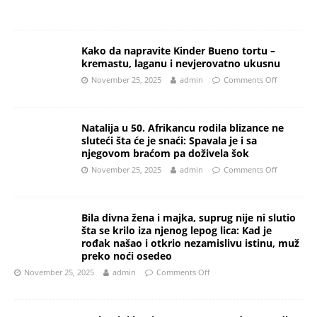
Kako da napravite Kinder Bueno tortu –
kremastu, laganu i nevjerovatno ukusnu
November 25, 2025
admin
Comments Off
Natalija u 50. Afrikancu rodila blizance ne
sluteći šta će je snaći: Spavala je i sa
njegovom braćom pa doživela šok
November 25, 2025
admin
Comments Off
Bila divna žena i majka, suprug nije ni slutio
šta se krilo iza njenog lepog lica: Kad je
rođak našao i otkrio nezamislivu istinu, muž
preko noći osedeo
November 25, 2025
admin
Comments Off