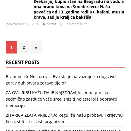
Svekar joj kupio stan na Beogradu na vodi, a
ona hranu kuva na Smederevcu: Naša
pevačica od 13. godine radila u kafani, muzla
krave, sad je kraljica bakšiša
November 25, 2025
admin
Comments Off
1
2
»
RECENT POSTS
Branimir dr Nestorović: Evo šta je najvažnije za dug život –
zdrav duh stvara zdravo tijelo?
ZA OVU RIBU KAŽU DA JE NAJZDRAVIJA: Jedna porcija
sedmično zaštitiće vaše srce, sniziti holesterol i popraviti
memoriju
ŽITARICA ZLATA VRIJEDNA: Reguliše našu probavu i crijevnu
floru, štiti srce, čisti organizam