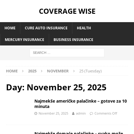
COVERAGE WISE
HOME
CURE AUTO INSURANCE
HEALTH
MERCURY INSURANCE
BUSINESS INSURANCE
HOME
2025
NOVEMBER
25 (Tuesday)
Day:
November 25, 2025
Najmekše američke palačinke – gotove za 10
minuta
November 25, 2025
admin
Comments Off
Najmekše domaće palačinke – svako može