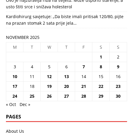
Ovo je najzdravija riba na svijetu: Može usporiti starenje, a
usto štiti srce i snižava holesterol
Kardiohirurg savjetuje: „Da biste imali pritisak 120/80, pijte
na prazan stomak 2 sata prije jela…
NOVEMBER 2025
M
T
W
T
F
S
S
1
2
3
4
5
6
7
8
9
10
11
12
13
14
15
16
17
18
19
20
21
22
23
24
25
26
27
28
29
30
« Oct
Dec »
PAGES
About Us