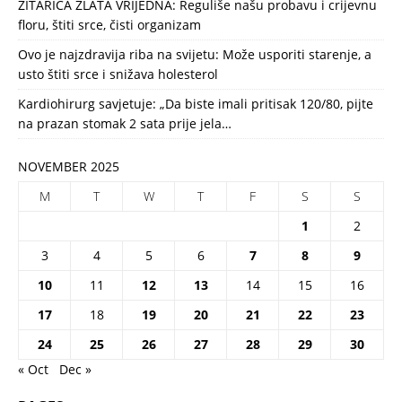
ŽITARICA ZLATA VRIJEDNA: Reguliše našu probavu i crijevnu
floru, štiti srce, čisti organizam
Ovo je najzdravija riba na svijetu: Može usporiti starenje, a
usto štiti srce i snižava holesterol
Kardiohirurg savjetuje: „Da biste imali pritisak 120/80, pijte
na prazan stomak 2 sata prije jela…
NOVEMBER 2025
M
T
W
T
F
S
S
1
2
3
4
5
6
7
8
9
10
11
12
13
14
15
16
17
18
19
20
21
22
23
24
25
26
27
28
29
30
« Oct
Dec »