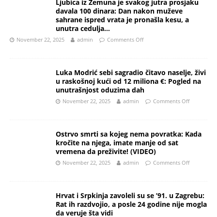
Ljubica iz Zemuna je svakog jutra prosjaku
davala 100 dinara: Dan nakon muževe
sahrane ispred vrata je pronašla kesu, a
unutra cedulja…
November 22, 2025
admin
Comments Off
Luka Modrić sebi sagradio čitavo naselje, živi
u raskošnoj kući od 12 miliona €: Pogled na
unutrašnjost oduzima dah
November 22, 2025
admin
Comments Off
Ostrvo smrti sa kojeg nema povratka: Kada
kročite na njega, imate manje od sat
vremena da preživite! (VIDEO)
November 22, 2025
admin
Comments Off
Hrvat i Srpkinja zavoleli su se ’91. u Zagrebu:
Rat ih razdvojio, a posle 24 godine nije mogla
da veruje šta vidi