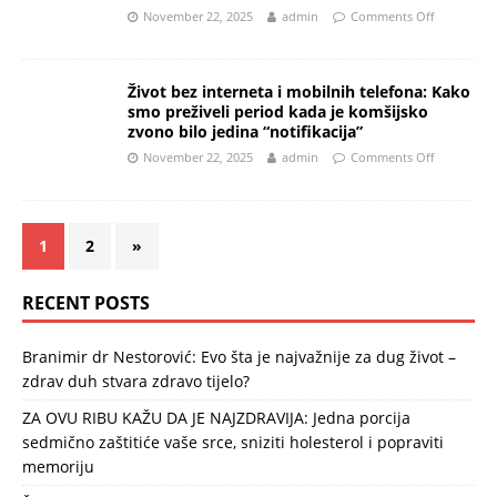
November 22, 2025
admin
Comments Off
Život bez interneta i mobilnih telefona: Kako
smo preživeli period kada je komšijsko
zvono bilo jedina “notifikacija”
November 22, 2025
admin
Comments Off
1
2
»
RECENT POSTS
Branimir dr Nestorović: Evo šta je najvažnije za dug život –
zdrav duh stvara zdravo tijelo?
ZA OVU RIBU KAŽU DA JE NAJZDRAVIJA: Jedna porcija
sedmično zaštitiće vaše srce, sniziti holesterol i popraviti
memoriju