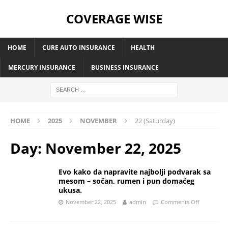
COVERAGE WISE
HOME
CURE AUTO INSURANCE
HEALTH
MERCURY INSURANCE
BUSINESS INSURANCE
HOME
2025
NOVEMBER
22 (Saturday)
Day:
November 22, 2025
Evo kako da napravite najbolji podvarak sa
mesom – sočan, rumen i pun domaćeg
ukusa.
November 22, 2025
admin
Comments Off