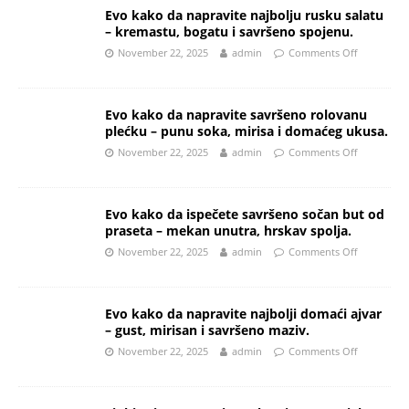
Evo kako da napravite najbolju rusku salatu
– kremastu, bogatu i savršeno spojenu.
November 22, 2025
admin
Comments Off
Evo kako da napravite savršeno rolovanu
plećku – punu soka, mirisa i domaćeg ukusa.
November 22, 2025
admin
Comments Off
Evo kako da ispečete savršeno sočan but od
praseta – mekan unutra, hrskav spolja.
November 22, 2025
admin
Comments Off
Evo kako da napravite najbolji domaći ajvar
– gust, mirisan i savršeno maziv.
November 22, 2025
admin
Comments Off