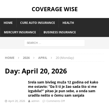
COVERAGE WISE
HOME
CURE AUTO INSURANCE
HEALTH
MERCURY INSURANCE
BUSINESS INSURANCE
HOME
2026
APRIL
20 (Monday)
Day:
April 20, 2026
Srela sam bivšeg muža 12 godina od kako
me ostavio: “Da li ti je žao sada što si me
izgubila?” pitao je pun sebe, a onda sam
uradila nešto o čemu sam sanjala
April 20, 2026
admin
Comments Off