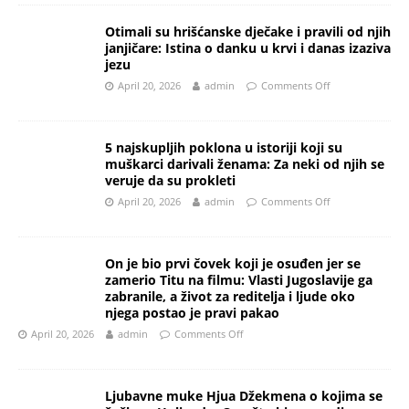
Otimali su hrišćanske dječake i pravili od njih
janjičare: Istina o danku u krvi i danas izaziva
jezu
April 20, 2026
admin
Comments Off
5 najskupljih poklona u istoriji koji su
muškarci darivali ženama: Za neki od njih se
veruje da su prokleti
April 20, 2026
admin
Comments Off
On je bio prvi čovek koji je osuđen jer se
zamerio Titu na filmu: Vlasti Jugoslavije ga
zabranile, a život za reditelja i ljude oko
njega postao je pravi pakao
April 20, 2026
admin
Comments Off
Ljubavne muke Hjua Džekmena o kojima se