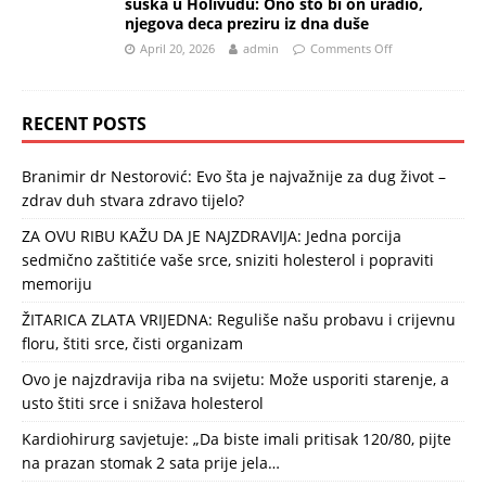
šuška u Holivudu: Ono što bi on uradio,
njegova deca preziru iz dna duše
April 20, 2026
admin
Comments Off
RECENT POSTS
Branimir dr Nestorović: Evo šta je najvažnije za dug život –
zdrav duh stvara zdravo tijelo?
ZA OVU RIBU KAŽU DA JE NAJZDRAVIJA: Jedna porcija
sedmično zaštitiće vaše srce, sniziti holesterol i popraviti
memoriju
ŽITARICA ZLATA VRIJEDNA: Reguliše našu probavu i crijevnu
floru, štiti srce, čisti organizam
Ovo je najzdravija riba na svijetu: Može usporiti starenje, a
usto štiti srce i snižava holesterol
Kardiohirurg savjetuje: „Da biste imali pritisak 120/80, pijte
na prazan stomak 2 sata prije jela…