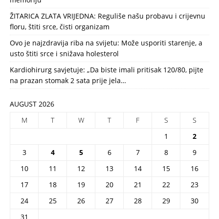
ŽITARICA ZLATA VRIJEDNA: Reguliše našu probavu i crijevnu
floru, štiti srce, čisti organizam
Ovo je najzdravija riba na svijetu: Može usporiti starenje, a
usto štiti srce i snižava holesterol
Kardiohirurg savjetuje: „Da biste imali pritisak 120/80, pijte
na prazan stomak 2 sata prije jela…
AUGUST 2026
M
T
W
T
F
S
S
1
2
3
4
5
6
7
8
9
10
11
12
13
14
15
16
17
18
19
20
21
22
23
24
25
26
27
28
29
30
31