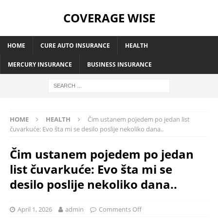
COVERAGE WISE
HOME
CURE AUTO INSURANCE
HEALTH
MERCURY INSURANCE
BUSINESS INSURANCE
HOME
HEALTH
Čim ustanem pojedem po jedan list
čuvarkuće: Evo šta mi se desilo poslije nekoliko dana..
Čim ustanem pojedem po jedan
list čuvarkuće: Evo šta mi se
desilo poslije nekoliko dana..
April 1, 2026
admin
Comments Off