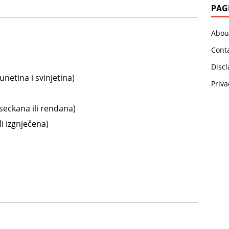
PAG
u
Abou
Cont
Disc
etina i svinjetina)
Priva
 seckana ili rendana)
li izgnječena)