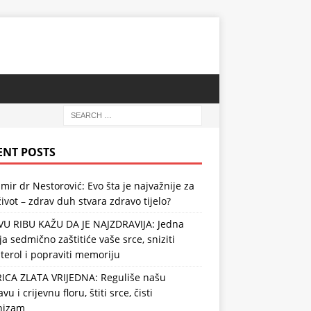
ENT POSTS
mir dr Nestorović: Evo šta je najvažnije za
ivot – zdrav duh stvara zdravo tijelo?
VU RIBU KAŽU DA JE NAJZDRAVIJA: Jedna
ja sedmično zaštitiće vaše srce, sniziti
terol i popraviti memoriju
RICA ZLATA VRIJEDNA: Reguliše našu
vu i crijevnu floru, štiti srce, čisti
nizam