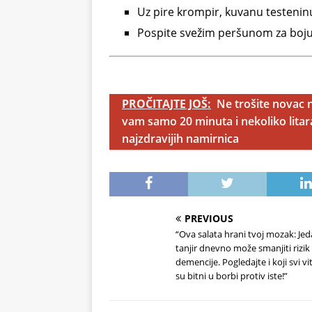
Uz pire krompir, kuvanu testeninu 
Pospite svežim peršunom za boj
PROČITAJTE JOŠ:
Ne trošite novac n
vam samo 20 minuta i nekoliko litar
najzdravijih namirnica
PREVIOUS
“Ova salata hrani tvoj mozak: Je
tanjir dnevno može smanjiti rizik
demencije. Pogledajte i koji svi v
su bitni u borbi protiv iste!”