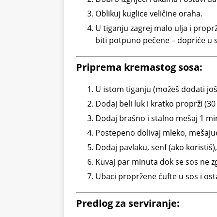
Oblikuj kuglice veličine oraha.
U tiganju zagrej malo ulja i prop
biti potpuno pečene – dopriće u 
Priprema kremastog sosa:
U istom tiganju (možeš dodati još
Dodaj beli luk i kratko proprži (30
Dodaj brašno i stalno mešaj 1 m
Postepeno dolivaj mleko, mešajuć
Dodaj pavlaku, senf (ako koristiš),
Kuvaj par minuta dok se sos ne z
Ubaci propržene ćufte u sos i osta
Predlog za serviranje: