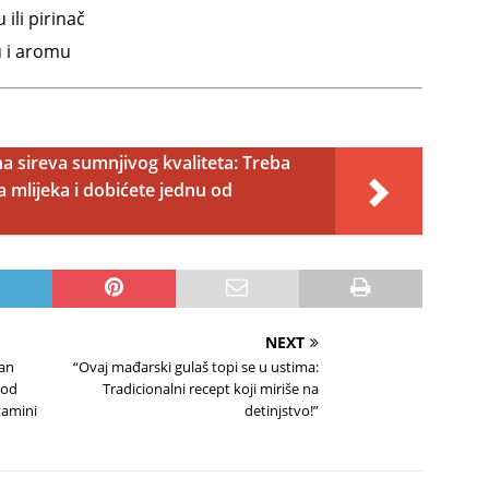
ili pirinač
u i aromu
a sireva sumnjivog kvaliteta: Treba
a mlijeka i dobićete jednu od
NEXT
dan
“Ovaj mađarski gulaš topi se u ustima:
 od
Tradicionalni recept koji miriše na
itamini
detinjstvo!”