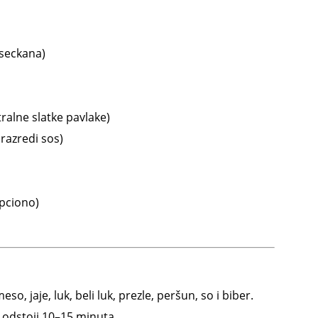
 seckana)
tralne slatke pavlake)
 razredi sos)
pciono)
so, jaje, luk, beli luk, prezle, peršun, so i biber.
 odstoji 10–15 minuta.