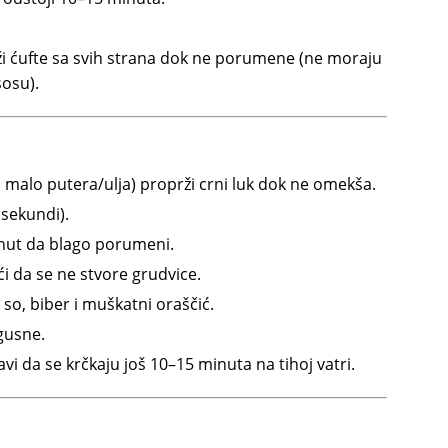
rži ćufte sa svih strana dok ne porumene (ne moraju
sosu).
 malo putera/ulja) proprži crni luk dok ne omekša.
 sekundi).
inut da blago porumeni.
i da se ne stvore grudvice.
 so, biber i muškatni oraščić.
gusne.
vi da se krčkaju još 10–15 minuta na tihoj vatri.