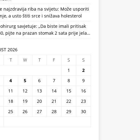
e najzdravija riba na svijetu: Može usporiti
nje, a usto štiti srce i snižava holesterol
ohirurg savjetuje: „Da biste imali pritisak
0, pijte na prazan stomak 2 sata prije jela…
ST 2026
T
W
T
F
S
S
1
2
4
5
6
7
8
9
11
12
13
14
15
16
18
19
20
21
22
23
25
26
27
28
29
30