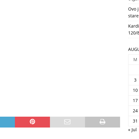
HEALTH
Ovo j
stare
Kardi
120/8
AUGU
M
3
10
17
24
31
« Jul