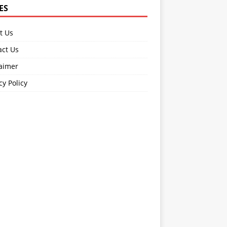
ES
t Us
act Us
laimer
cy Policy