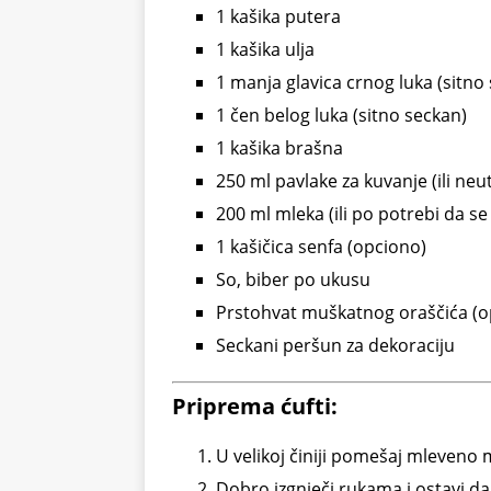
1 kašika putera
1 kašika ulja
1 manja glavica crnog luka (sitno
1 čen belog luka (sitno seckan)
1 kašika brašna
250 ml pavlake za kuvanje (ili neu
200 ml mleka (ili po potrebi da se
1 kašičica senfa (opciono)
So, biber po ukusu
Prstohvat muškatnog oraščića (o
Seckani peršun za dekoraciju
Priprema ćufti:
U velikoj činiji pomešaj mleveno me
Dobro izgnječi rukama i ostavi da