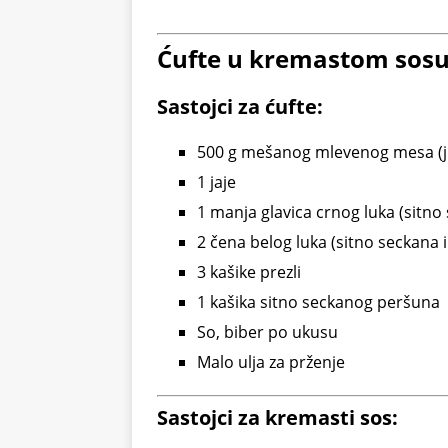
Ćufte u kremastom sos
Sastojci za ćufte:
500 g mešanog mlevenog mesa (jun
1 jaje
1 manja glavica crnog luka (sitno
2 čena belog luka (sitno seckana i
3 kašike prezli
1 kašika sitno seckanog peršuna
So, biber po ukusu
Malo ulja za prženje
Sastojci za kremasti sos: