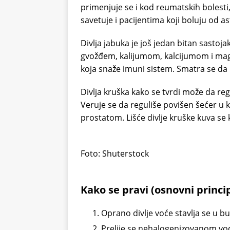
primenjuje se i kod reumatskih bolesti
savetuje i pacijentima koji boluju od a
Divlja jabuka je još jedan bitan sastoja
gvožđem, kalijumom, kalcijumom i magn
koja snaže imuni sistem. Smatra se da
Divlja kruška kako se tvrdi može da reguli
Veruje se da reguliše povišen šećer u 
prostatom. Lišće divlje kruške kuva se 
Foto: Shuterstock
Kako se pravi (osnovni princip
Oprano divlje voće stavlja se u b
Prelije se nehalogenizovanom v