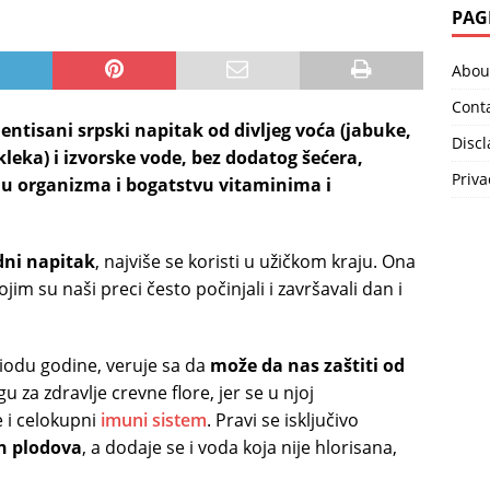
PAG
Abou
Cont
entisani srpski napitak od divljeg voća (jabuke,
Disc
 kleka) i izvorske vode, bez dodatog šećera,
Priva
ju organizma i bogatstvu vitaminima i
dni napitak
, najviše se koristi u užičkom kraju. Ona
ojim su naši preci često počinjali i završavali dan i
riodu godine, veruje sa da
može da nas zaštiti od
u za zdravlje crevne flore, jer se u njoj
je i celokupni
imuni sistem
. Pravi se isključivo
h plodova
, a dodaje se i voda koja nije hlorisana,