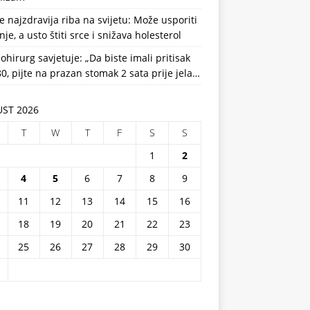
e najzdravija riba na svijetu: Može usporiti
nje, a usto štiti srce i snižava holesterol
ohirurg savjetuje: „Da biste imali pritisak
0, pijte na prazan stomak 2 sata prije jela…
ST 2026
T
W
T
F
S
S
1
2
4
5
6
7
8
9
11
12
13
14
15
16
18
19
20
21
22
23
25
26
27
28
29
30