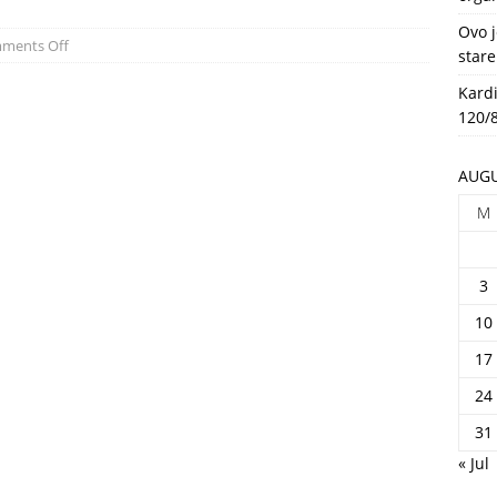
HEALTH
Ovo j
ments Off
stare
Kardi
120/8
AUGU
M
3
10
17
24
31
« Jul