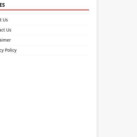
ES
t Us
act Us
laimer
cy Policy