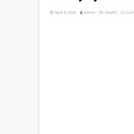
stomak 2 sata prije jela…
April 8, 2026
admin
Health
Com