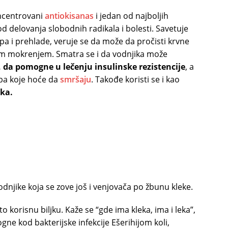
oncentrovani
antiokisanas
i jedan od najboljih
od delovanja slobodnih radikala i bolesti. Savetuje
ripa i prehlade, veruje se da može da pročisti krvne
im mokrenjem. Smatra se i da vodnjika može
k, da pomogne u lečenju insulinske rezistencije
, a
oba koje hoće da
smršaju
. Takođe koristi se i kao
ka.
vodnjike koja se zove još i venjovača po žbunu kleke.
to korisnu biljku. Kaže se “gde ima kleka, ima i leka”,
e kod bakterijske infekcije Ešerihijom koli,