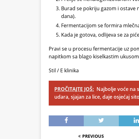
Burad se pokriju gazom i ostave 
dana).
Fermentacijom se formira mlečna k
Kada je gotova, odlijeva se za pić
Pravi se u procesu fermentacije uz pomo
napitkom sa blago kiselkastim ukusom
Stil / E klinika
PROČITAJTE JOŠ:
Najbolje voće na s
udara, sjajan za lice, daje osjećaj sito
PREVIOUS