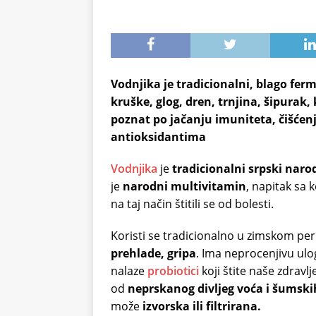
Vodnjika je tradicionalni, blago ferm
kruške, glog, dren, trnjina, šipurak,
poznat po jačanju imuniteta, čišćen
antioksidantima
Vodnjika
je
tradicionalni srpski naro
je
narodni multivitamin
, napitak sa k
na taj način štitili se od bolesti.
Koristi se tradicionalno u zimskom pe
prehlade, gripa
. Ima neprocenjivu ulog
nalaze
probiotici
koji štite naše zdravl
od
neprskanog divljeg voća i šumski
može
izvorska ili filtrirana.