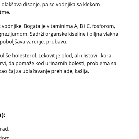
, olakšava disanje, pa se vodnjika sa klekom
stme.
k vodnjike. Bogata je vitaminima A, B i C, fosforom,
ezijumom. Sadrži organske kiseline i biljna vlakna
 poboljšava varenje, probavu.
še holesterol. Lekovit je plod, ali i listovi i kora.
krvi, da pomaže kod urinarnih bolesti, problema sa
kao čaj za ublažavanje prehlade, kašlja.
):
urad.
odom.