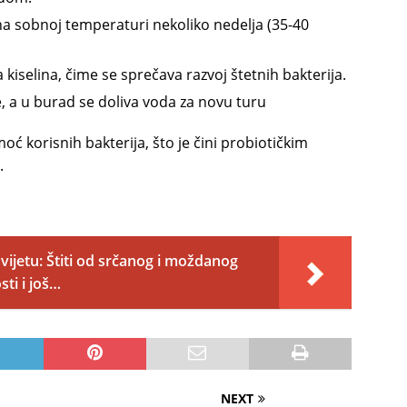
na sobnoj temperaturi nekoliko nedelja (35-40
iselina, čime se sprečava razvoj štetnih bakterija.
e, a u burad se doliva voda za novu turu
ć korisnih bakterija, što je čini probiotičkim
.
vijetu: Štiti od srčanog i moždanog
sti i još…
NEXT