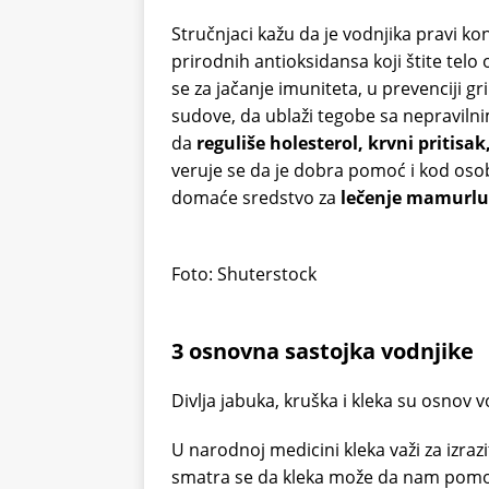
Stručnjaci kažu da je vodnjika pravi k
prirodnih antioksidansa koji štite telo 
se za jačanje imuniteta, u prevenciji g
sudove, da ublaži tegobe sa nepraviln
da
reguliše holesterol, krvni pritisa
veruje se da je dobra pomoć i kod os
domaće sredstvo za
lečenje mamurlu
Foto: Shuterstock
3 osnovna sastojka vodnjike
Divlja jabuka, kruška i kleka su osnov 
U narodnoj medicini kleka važi za izrazi
smatra se da kleka može da nam pomogn