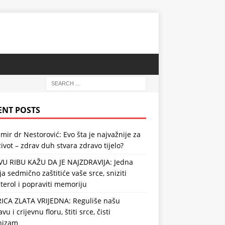
ENT POSTS
mir dr Nestorović: Evo šta je najvažnije za
ivot – zdrav duh stvara zdravo tijelo?
VU RIBU KAŽU DA JE NAJZDRAVIJA: Jedna
ja sedmično zaštitiće vaše srce, sniziti
terol i popraviti memoriju
RICA ZLATA VRIJEDNA: Reguliše našu
vu i crijevnu floru, štiti srce, čisti
nizam