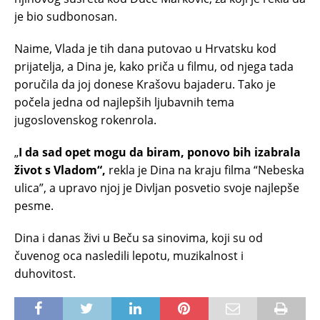
je bio sudbonosan.
Naime, Vlada je tih dana putovao u Hrvatsku kod
prijatelja, a Dina je, kako priča u filmu, od njega tada
poručila da joj donese Krašovu bajaderu. Tako je
počela jedna od najlepših ljubavnih tema
jugoslovenskog rokenrola.
„
I da sad opet mogu da biram, ponovo bih izabrala
život s Vladom“,
rekla je Dina na kraju filma “Nebeska
ulica”, a upravo njoj je Divljan posvetio svoje najlepše
pesme.
Dina i danas živi u Beču sa sinovima, koji su od
čuvenog oca nasledili lepotu, muzikalnost i
duhovitost.