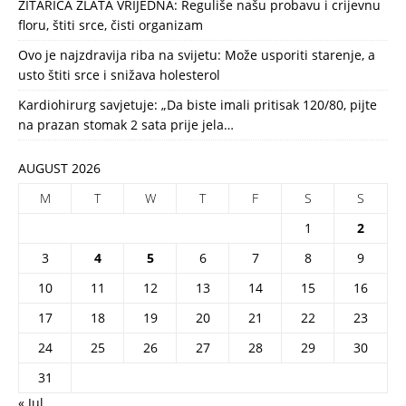
ŽITARICA ZLATA VRIJEDNA: Reguliše našu probavu i crijevnu
floru, štiti srce, čisti organizam
Ovo je najzdravija riba na svijetu: Može usporiti starenje, a
usto štiti srce i snižava holesterol
Kardiohirurg savjetuje: „Da biste imali pritisak 120/80, pijte
na prazan stomak 2 sata prije jela…
AUGUST 2026
M
T
W
T
F
S
S
1
2
3
4
5
6
7
8
9
10
11
12
13
14
15
16
17
18
19
20
21
22
23
24
25
26
27
28
29
30
31
« Jul