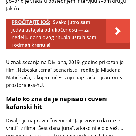
govorio je Vlada u poslednjem intervjuu svom drugu
Jakiću.
PROČITAJTE JOŠ:
Svako jutro sam
jedva ustajala od ukočenosti — za
nedelju dana ovog rituala ustala sam
i odmah krenula!
U znak sećanja na Divljana, 2019. godine prikazan je
film „Nebeska tema“ scenariste i reditelja Mladena
Matičevića, u kojem učestvuju najznačajniji autori s
prostora eks-YU.
Malo ko zna da je napisao i čuveni
kafanski hit
Divaljn je napravio čuveni hit “Ja je zovem da mi se
vrati” iz filma “Šest dana juna”, a kako nije bio vešt u
pevanju narodnjaka, to je poverio kolegi Jahuju