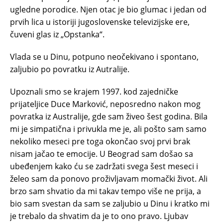
ugledne porodice. Njen otac je bio glumac i jedan od
prvih lica u istoriji jugoslovenske televizijske ere,
čuveni glas iz „Opstanka“.
Vlada se u Dinu, potpuno neočekivano i spontano,
zaljubio po povratku iz Autralije.
Upoznali smo se krajem 1997. kod zajedničke
prijateljice Duce Marković, neposredno nakon mog
povratka iz Australije, gde sam živeo šest godina. Bila
mi je simpatična i privukla me je, ali pošto sam samo
nekoliko meseci pre toga okončao svoj prvi brak
nisam jačao te emocije. U Beograd sam došao sa
ubeđenjem kako ću se zadržati svega šest meseci i
želeo sam da ponovo proživljavam momački život. Ali
brzo sam shvatio da mi takav tempo više ne prija, a
bio sam svestan da sam se zaljubio u Dinu i kratko mi
je trebalo da shvatim da je to ono pravo. Ljubav