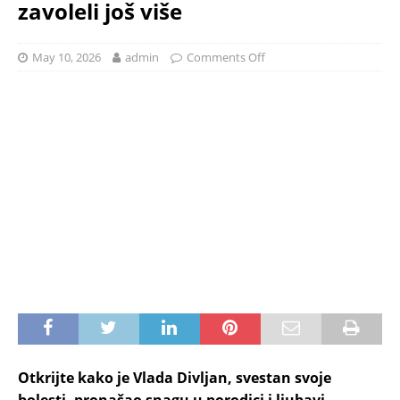
zavoleli još više
May 10, 2026
admin
Comments Off
Otkrijte kako je Vlada Divljan, svestan svoje
bolesti, pronašao snagu u porodici i ljubavi,