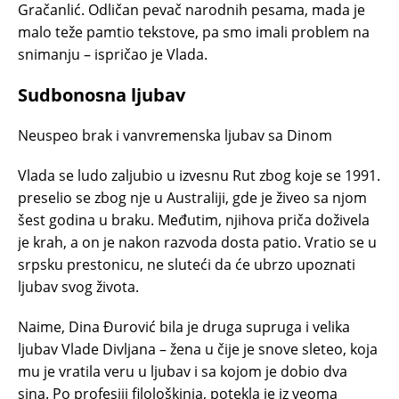
Gračanlić. Odličan pevač narodnih pesama, mada je
malo teže pamtio tekstove, pa smo imali problem na
snimanju – ispričao je Vlada.
Sudbonosna ljubav
Neuspeo brak i vanvremenska ljubav sa Dinom
Vlada se ludo zaljubio u izvesnu Rut zbog koje se 1991.
preselio se zbog nje u Australiji, gde je živeo sa njom
šest godina u braku. Međutim, njihova priča doživela
je krah, a on je nakon razvoda dosta patio. Vratio se u
srpsku prestonicu, ne sluteći da će ubrzo upoznati
ljubav svog života.
Naime, Dina Đurović bila je druga supruga i velika
ljubav Vlade Divljana – žena u čije je snove sleteo, koja
mu je vratila veru u ljubav i sa kojom je dobio dva
sina. Po profesiji filološkinja, potekla je iz veoma