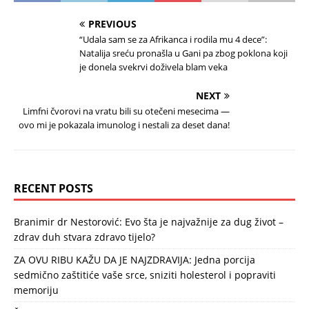
PREVIOUS
“Udala sam se za Afrikanca i rodila mu 4 dece”:
Natalija sreću pronašla u Gani pa zbog poklona koji
je donela svekrvi doživela blam veka
NEXT
Limfni čvorovi na vratu bili su otečeni mesecima —
ovo mi je pokazala imunolog i nestali za deset dana!
RECENT POSTS
Branimir dr Nestorović: Evo šta je najvažnije za dug život –
zdrav duh stvara zdravo tijelo?
ZA OVU RIBU KAŽU DA JE NAJZDRAVIJA: Jedna porcija
sedmično zaštitiće vaše srce, sniziti holesterol i popraviti
memoriju