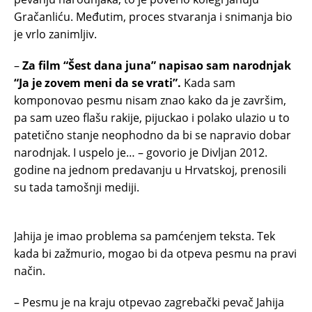
Gračanliću. Međutim, proces stvaranja i snimanja bio
je vrlo zanimljiv.
–
Za film “Šest dana juna” napisao sam narodnjak
“Ja je zovem meni da se vrati”.
Kada sam
komponovao pesmu nisam znao kako da je završim,
pa sam uzeo flašu rakije, pijuckao i polako ulazio u to
patetično stanje neophodno da bi se napravio dobar
narodnjak. I uspelo je… – govorio je Divljan 2012.
godine na jednom predavanju u Hrvatskoj, prenosili
su tada tamošnji mediji.
Jahija je imao problema sa pamćenjem teksta. Tek
kada bi zažmurio, mogao bi da otpeva pesmu na pravi
način.
– Pesmu je na kraju otpevao zagrebački pevač Jahija