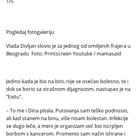
1/5
Pogledaj fotogaleriju
Vlada Divljan slovio je za jednog od omiljenih frajera u
Beogradu
Foto: Printscreen Youtube / mamasaid
Jedino kada je bio na bini, nije se osećao bolesno, te i
dok se borio sa strašnom dijagnozom, nastupao je na
“Exitu”.
– To me i Dina pitala. Putovanja sam teško podnosio,
ali kad stanem na binu, više nisam bolestan. Infekcije
se dugo leče, a meni je organizam već bio iscrpljen
borbom s kancerom. Promenio sam način ishrane i