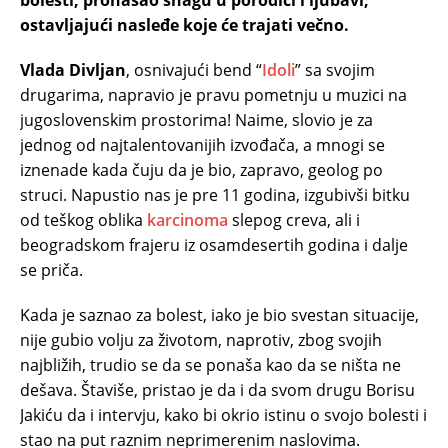
ostavljajući nasleđe koje će trajati večno.
Vlada Divljan
, osnivajući bend “
Idoli
” sa svojim
drugarima, napravio je pravu pometnju u muzici na
jugoslovenskim prostorima! Naime, slovio je za
jednog od najtalentovanijih izvođača, a mnogi se
iznenade kada čuju da je bio, zapravo, geolog po
struci. Napustio nas je pre 11 godina, izgubivši bitku
od teškog oblika
karcinoma
slepog creva, ali i
beogradskom frajeru iz osamdesertih godina i dalje
se priča.
Kada je saznao za bolest, iako je bio svestan situacije,
nije gubio volju za životom, naprotiv, zbog svojih
najbližih, trudio se da se ponaša kao da se ništa ne
dešava. Štaviše, pristao je da i da svom drugu Borisu
Jakiću da i intervju, kako bi okrio istinu o svojo bolesti i
stao na put raznim neprimerenim naslovima.