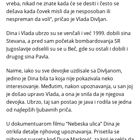
vreba, nikad ne znate kada će se desiti i često se
dešava kada čovek misli da je nesposoban ili
nespreman da voli“, pričao je Vlada Divljan.
Dina i Vlada ubrzo su se venčali i već 1999. dobili sina
Stevana, a pred sam početak bombardovanja SR
Jugoslavije odselili su se u Beč, gde su ostali i dobili i
drugog sina Pavla.
Naime, iako su sve devojke uzdisale sa Divljanom,
jedino je Dina bila ta koja nije pokazivala neko
interesovanje. Međutim, nakon upoznavanja, u san joj
je došao upravo Vlada, a ona je snila da je njegova
devojka. Ubrzo, taj san postao je java i rodila se jedna
od najlepših ljubavnih priča.
U dokumentuarom filmu “Nebeska ulica” Dina je
otrkila detalje njihovog upoznavanja. Prisetila se
njihovog susreta kod Duce Marković, za koji je rekla da