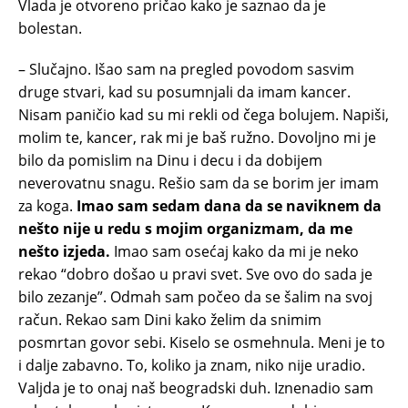
Vlada je otvoreno pričao kako je saznao da je
bolestan.
– Slučajno. Išao sam na pregled povodom sasvim
druge stvari, kad su posumnjali da imam kancer.
Nisam paničio kad su mi rekli od čega bolujem. Napiši,
molim te, kancer, rak mi je baš ružno. Dovoljno mi je
bilo da pomislim na Dinu i decu i da dobijem
neverovatnu snagu. Rešio sam da se borim jer imam
za koga.
Imao sam sedam dana da se naviknem da
nešto nije u redu s mojim organizmam, da me
nešto izjeda.
Imao sam osećaj kako da mi je neko
rekao “dobro došao u pravi svet. Sve ovo do sada je
bilo zezanje”. Odmah sam počeo da se šalim na svoj
račun. Rekao sam Dini kako želim da snimim
posmrtan govor sebi. Kiselo se osmehnula. Meni je to
i dalje zabavno. To, koliko ja znam, niko nije uradio.
Valjda je to onaj naš beogradski duh. Iznenadio sam