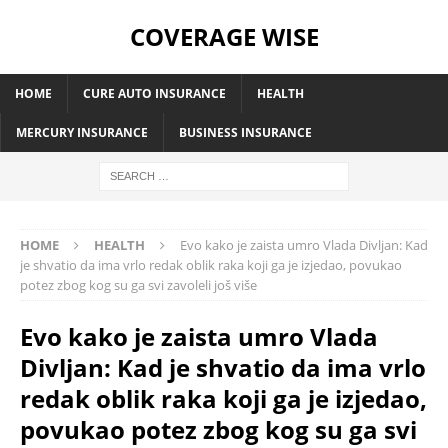
COVERAGE WISE
HOME
CURE AUTO INSURANCE
HEALTH
MERCURY INSURANCE
BUSINESS INSURANCE
HOME
HEALTH
Evo kako je zaista umro Vlada Divljan: Kad
je shvatio da ima vrlo redak oblik raka koji ga je izjedao, povukao
potez zbog kog su ga svi zavoleli još više
Evo kako je zaista umro Vlada
Divljan: Kad je shvatio da ima vrlo
redak oblik raka koji ga je izjedao,
povukao potez zbog kog su ga svi