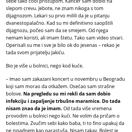
sebe tako cool pristupom. Kancer sam dobio na
slepom crevu. Jebote, ne znam nikoga s tom
dijagnozom. Lekari su prvo milili da je u pitanju
dvanestopalačno. Kad su mi definitivno saopštili
dijagnozu, počeo sam da se smejem. Od njega
nemam koristi, ali imam štetu. Tako sam video stvari.
Operisali su me i sve je bilo ok do jesenas – rekao je
tada svom prijatelju Jakiću.
Bio je više u bolnici, nego kod kuće.
– Imao sam zakazani koncert u novembru u Beogradu
koji sam morao da otkažem. Osećao sam strašne
bolove.
Na pregledu su mi rekli da sam dobio
infekciju i zapaljenje trbušne maramice. Do tada
nisam znao da je imam.
Od tada više vremena
provodim u bolnici nego kući. Ne volim da pričam o
bolestima. Zvučim sebi kako baba, ti to fino upakuj da
ne ispadnem kao parastuša. Nisam takav. Bolest je