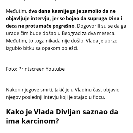
Međutim,
dva dana kasnije ga je zamolio da ne
objavljuje intervju, jer se bojao da supruga Dina i
deca ne protumače pogrešno
. Dogovorili su se da ga
urade čim bude došao u Beograd za dva meseca.
Međutim, to toga nikada nije došlo. Vlada je ubrzo
izgubio bitku sa opakom bolešći.
Foto: Printscreen Youtube
Nakon njegove smrti, Jakić je u Vladinu čast objavio
njegov poslednji intevju koji je stajao u fiocu.
Kako je Vlada Divljan saznao da
ima karcinom?