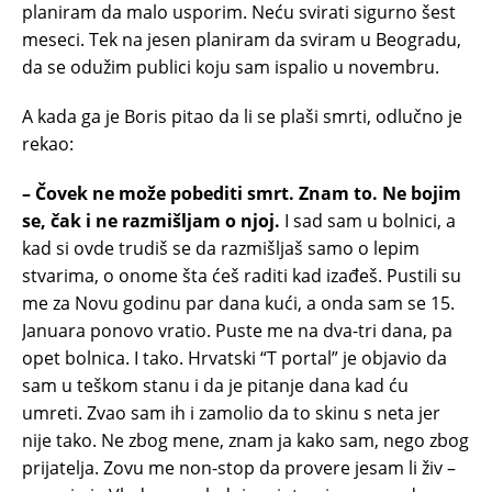
planiram da malo usporim. Neću svirati sigurno šest
meseci. Tek na jesen planiram da sviram u Beogradu,
da se odužim publici koju sam ispalio u novembru.
A kada ga je Boris pitao da li se plaši smrti, odlučno je
rekao:
– Čovek ne može pobediti smrt. Znam to. Ne bojim
se, čak i ne razmišljam o njoj.
I sad sam u bolnici, a
kad si ovde trudiš se da razmišljaš samo o lepim
stvarima, o onome šta ćeš raditi kad izađeš. Pustili su
me za Novu godinu par dana kući, a onda sam se 15.
Januara ponovo vratio. Puste me na dva-tri dana, pa
opet bolnica. I tako. Hrvatski “T portal” je objavio da
sam u teškom stanu i da je pitanje dana kad ću
umreti. Zvao sam ih i zamolio da to skinu s neta jer
nije tako. Ne zbog mene, znam ja kako sam, nego zbog
prijatelja. Zovu me non-stop da provere jesam li živ –