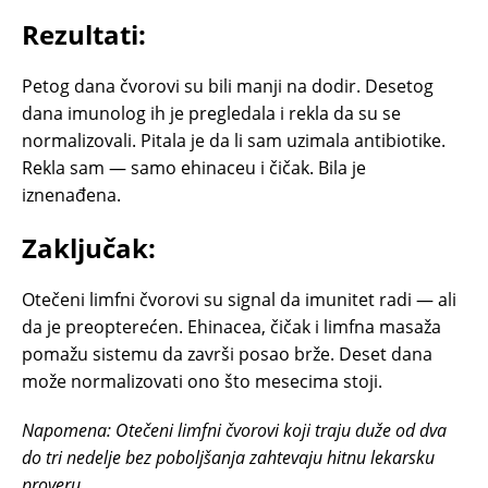
Rezultati:
Petog dana čvorovi su bili manji na dodir. Desetog
dana imunolog ih je pregledala i rekla da su se
normalizovali. Pitala je da li sam uzimala antibiotike.
Rekla sam — samo ehinaceu i čičak. Bila je
iznenađena.
Zaključak:
Otečeni limfni čvorovi su signal da imunitet radi — ali
da je preopterećen. Ehinacea, čičak i limfna masaža
pomažu sistemu da završi posao brže. Deset dana
može normalizovati ono što mesecima stoji.
Napomena: Otečeni limfni čvorovi koji traju duže od dva
do tri nedelje bez poboljšanja zahtevaju hitnu lekarsku
proveru.