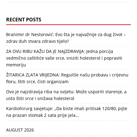
RECENT POSTS
Branimir dr Nestorović: Evo šta je najvažnije za dug život –
zdrav duh stvara zdravo tijelo?
ZA OVU RIBU KAŽU DA JE NAJZDRAVIJA: Jedna porcija
sedmično zaštitiće vaše srce, sniziti holesterol i popraviti
memoriju
ŽITARICA ZLATA VRIJEDNA: Reguliše našu probavu i crijevnu
floru, štiti srce, čisti organizam
Ovo je najzdravija riba na svijetu: Može usporiti starenje, a
usto štiti srce i snižava holesterol
Kardiohirurg savjetuje: „Da biste imali pritisak 120/80, pijte
na prazan stomak 2 sata prije jela…
AUGUST 2026