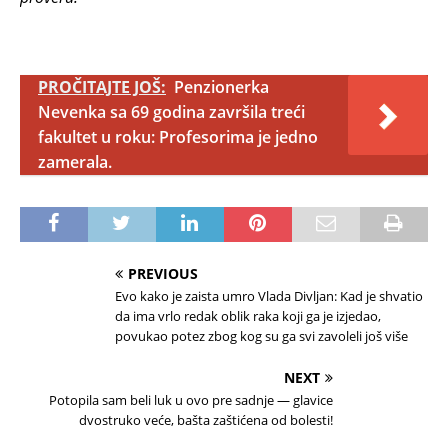
PROČITAJTE JOŠ:
Penzionerka
Nevenka sa 69 godina završila treći
fakultet u roku: Profesorima je jedno
zamerala.
PREVIOUS
Evo kako je zaista umro Vlada Divljan: Kad je shvatio
da ima vrlo redak oblik raka koji ga je izjedao,
povukao potez zbog kog su ga svi zavoleli još više
NEXT
Potopila sam beli luk u ovo pre sadnje — glavice
dvostruko veće, bašta zaštićena od bolesti!