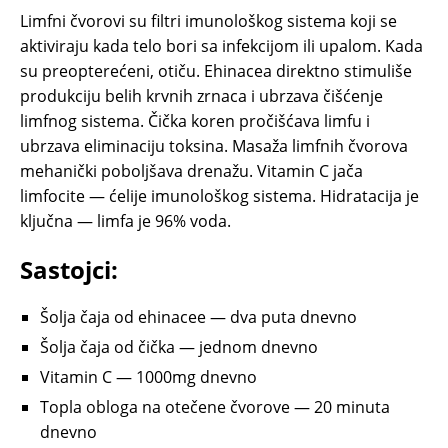
Limfni čvorovi su filtri imunološkog sistema koji se
aktiviraju kada telo bori sa infekcijom ili upalom. Kada
su preopterećeni, otiču. Ehinacea direktno stimuliše
produkciju belih krvnih zrnaca i ubrzava čišćenje
limfnog sistema. Čička koren pročišćava limfu i
ubrzava eliminaciju toksina. Masaža limfnih čvorova
mehanički poboljšava drenažu. Vitamin C jača
limfocite — ćelije imunološkog sistema. Hidratacija je
ključna — limfa je 96% voda.
Sastojci:
Šolja čaja od ehinacee — dva puta dnevno
Šolja čaja od čička — jednom dnevno
Vitamin C — 1000mg dnevno
Topla obloga na otečene čvorove — 20 minuta
dnevno