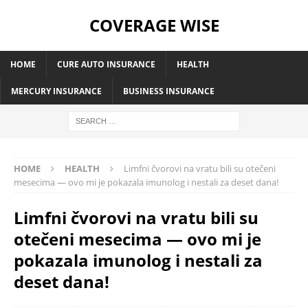
COVERAGE WISE
HOME
CURE AUTO INSURANCE
HEALTH
MERCURY INSURANCE
BUSINESS INSURANCE
HOME
HEALTH
Limfni čvorovi na vratu bili su otečeni
mesecima — ovo mi je pokazala imunolog i nestali za deset dana!
Limfni čvorovi na vratu bili su
otečeni mesecima — ovo mi je
pokazala imunolog i nestali za
deset dana!