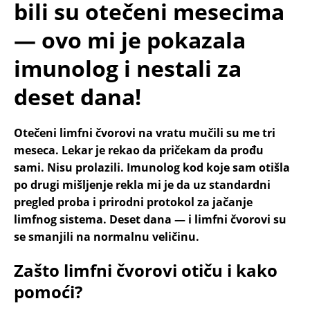
bili su otečeni mesecima
— ovo mi je pokazala
imunolog i nestali za
deset dana!
Otečeni limfni čvorovi na vratu mučili su me tri
meseca. Lekar je rekao da pričekam da prođu
sami. Nisu prolazili. Imunolog kod koje sam otišla
po drugi mišljenje rekla mi je da uz standardni
pregled proba i prirodni protokol za jačanje
limfnog sistema. Deset dana — i limfni čvorovi su
se smanjili na normalnu veličinu.
Zašto limfni čvorovi otiču i kako
pomoći?