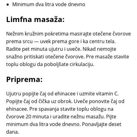
Minimum dva litra vode dnevno
Limfna masaža:
Nežnim kružnim pokretima masirajte otečene čvorove
prema srcu — uvek prema gore i ka centru tela.
Radite pet minuta ujutru i uveče. Nikad nemojte
snažno pritiskati otečene čvorove. Pre masaže stavite
toplu oblogu da poboljšate cirkulaciju.
Priprema:
Ujutru popijte čaj od ehinacee i uzmite vitamin C.
Popijte čaj od čička uz obrok. Uveče ponovite čaj od
ehinacee. Pre spavanja stavite toplu oblogu na
čvorove 20 minuta i uradite nežnu masažu. Pijte
minimum dva litra vode dnevno. Ponavljajte deset
dana.