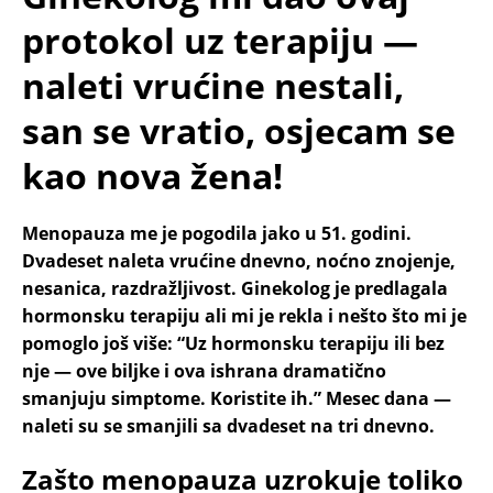
protokol uz terapiju —
naleti vrućine nestali,
san se vratio, osjecam se
kao nova žena!
Menopauza me je pogodila jako u 51. godini.
Dvadeset naleta vrućine dnevno, noćno znojenje,
nesanica, razdražljivost. Ginekolog je predlagala
hormonsku terapiju ali mi je rekla i nešto što mi je
pomoglo još više: “Uz hormonsku terapiju ili bez
nje — ove biljke i ova ishrana dramatično
smanjuju simptome. Koristite ih.” Mesec dana —
naleti su se smanjili sa dvadeset na tri dnevno.
Zašto menopauza uzrokuje toliko