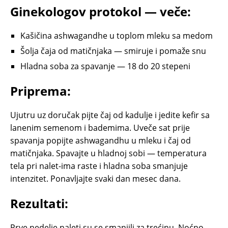
Ginekologov protokol — veče:
Kašičina ashwagandhe u toplom mleku sa medom
Šolja čaja od matičnjaka — smiruje i pomaže snu
Hladna soba za spavanje — 18 do 20 stepeni
Priprema:
Ujutru uz doručak pijte čaj od kadulje i jedite kefir sa
lanenim semenom i bademima. Uveče sat prije
spavanja popijte ashwagandhu u mleku i čaj od
matičnjaka. Spavajte u hladnoj sobi — temperatura
tela pri nalet-ima raste i hladna soba smanjuje
intenzitet. Ponavljajte svaki dan mesec dana.
Rezultati:
Prve nedelje naleti su se smanjili za trećinu. Noćno