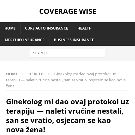
COVERAGE WISE
HOME
CURE AUTO INSURANCE
HEALTH
MERCURY INSURANCE
BUSINESS INSURANCE
HOME
HEALTH
Ginekolog mi dao ovaj protokol uz
terapiju — naleti vrućine nestali, san se vratio, osjecam se kao nova
žena!
Ginekolog mi dao ovaj protokol uz
terapiju — naleti vrućine nestali,
san se vratio, osjecam se kao
nova žena!