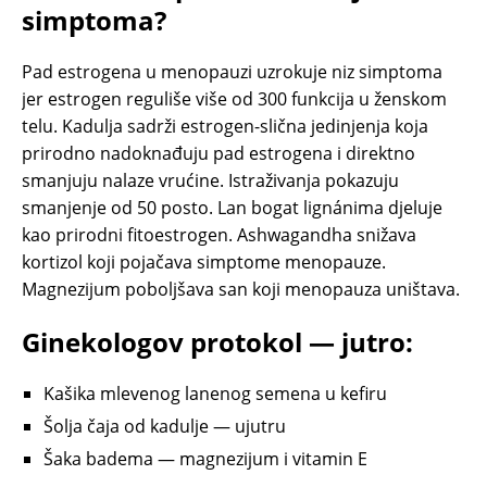
simptoma?
Pad estrogena u menopauzi uzrokuje niz simptoma
jer estrogen reguliše više od 300 funkcija u ženskom
telu. Kadulja sadrži estrogen-slična jedinjenja koja
prirodno nadoknađuju pad estrogena i direktno
smanjuju nalaze vrućine. Istraživanja pokazuju
smanjenje od 50 posto. Lan bogat lignánima djeluje
kao prirodni fitoestrogen. Ashwagandha snižava
kortizol koji pojačava simptome menopauze.
Magnezijum poboljšava san koji menopauza uništava.
Ginekologov protokol — jutro:
Kašika mlevenog lanenog semena u kefiru
Šolja čaja od kadulje — ujutru
Šaka badema — magnezijum i vitamin E