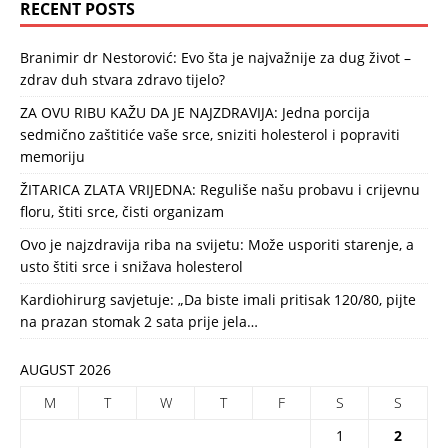
RECENT POSTS
Branimir dr Nestorović: Evo šta je najvažnije za dug život –
zdrav duh stvara zdravo tijelo?
ZA OVU RIBU KAŽU DA JE NAJZDRAVIJA: Jedna porcija
sedmično zaštitiće vaše srce, sniziti holesterol i popraviti
memoriju
ŽITARICA ZLATA VRIJEDNA: Reguliše našu probavu i crijevnu
floru, štiti srce, čisti organizam
Ovo je najzdravija riba na svijetu: Može usporiti starenje, a
usto štiti srce i snižava holesterol
Kardiohirurg savjetuje: „Da biste imali pritisak 120/80, pijte
na prazan stomak 2 sata prije jela…
AUGUST 2026
M
T
W
T
F
S
S
1
2