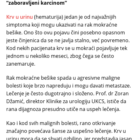
“zaboravljeni karcinom”
Krv u urinu
(hematurija) jedan je od najvažnijih
simptoma koji mogu ukazivati na rak mokraćne
bešike. Ono što ovu pojavu čini posebno opasnom
jeste činjenica da se ne javlja stalno, već povremeno.
Kod nekih pacijenata krv se u mokraći pojavljuje tek
jednom u nekoliko meseci, zbog čega se često
zanemaruje.
Rak mokraćne bešike spada u agresivne maligne
bolesti koje brzo napreduju i mogu davati metastaze.
Lečenje je često dugotrajno i složeno. Prof. dr Zoran
Džamić, direktor Klinike za urologiju UKCS, ističe da
rana dijagnoza presudno utiče na uspeh lečenja.
Kao i kod svih malignih bolesti, rano otkrivanje
značajno povećava šanse za uspešno lečenje. Krv u
urinu mora da se shvati ozbiljno, jer predstavlja jasan