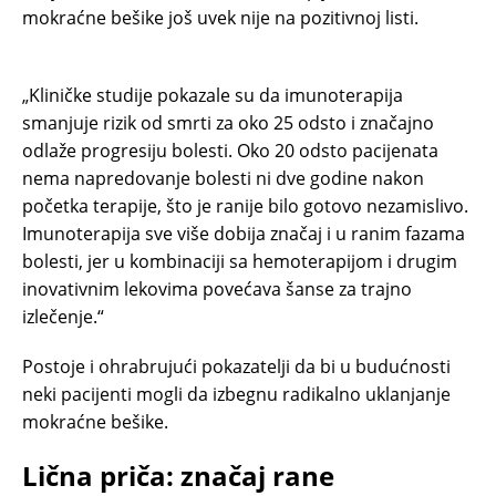
mokraćne bešike još uvek nije na pozitivnoj listi.
„Kliničke studije pokazale su da imunoterapija
smanjuje rizik od smrti za oko 25 odsto i značajno
odlaže progresiju bolesti. Oko 20 odsto pacijenata
nema napredovanje bolesti ni dve godine nakon
početka terapije, što je ranije bilo gotovo nezamislivo.
Imunoterapija sve više dobija značaj i u ranim fazama
bolesti, jer u kombinaciji sa hemoterapijom i drugim
inovativnim lekovima povećava šanse za trajno
izlečenje.“
Postoje i ohrabrujući pokazatelji da bi u budućnosti
neki pacijenti mogli da izbegnu radikalno uklanjanje
mokraćne bešike.
Lična priča: značaj rane