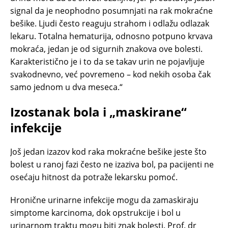
signal da je neophodno posumnjati na rak mokraćne
bešike. Ljudi često reaguju strahom i odlažu odlazak
lekaru. Totalna hematurija, odnosno potpuno krvava
mokraća, jedan je od sigurnih znakova ove bolesti.
Karakteristično je i to da se takav urin ne pojavljuje
svakodnevno, već povremeno – kod nekih osoba čak
samo jednom u dva meseca.“
Izostanak bola i „maskirane“
infekcije
Još jedan izazov kod raka mokraćne bešike jeste što
bolest u ranoj fazi često ne izaziva bol, pa pacijenti ne
osećaju hitnost da potraže lekarsku pomoć.
Hronične urinarne infekcije mogu da zamaskiraju
simptome karcinoma, dok opstrukcije i bol u
urinarnom traktu mogu biti znak bolesti. Prof. dr