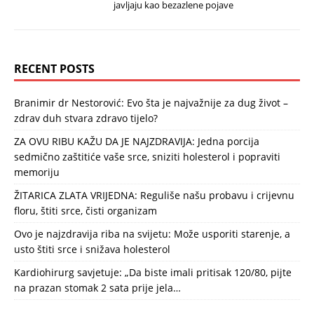
javljaju kao bezazlene pojave
RECENT POSTS
Branimir dr Nestorović: Evo šta je najvažnije za dug život –
zdrav duh stvara zdravo tijelo?
ZA OVU RIBU KAŽU DA JE NAJZDRAVIJA: Jedna porcija
sedmično zaštitiće vaše srce, sniziti holesterol i popraviti
memoriju
ŽITARICA ZLATA VRIJEDNA: Reguliše našu probavu i crijevnu
floru, štiti srce, čisti organizam
Ovo je najzdravija riba na svijetu: Može usporiti starenje, a
usto štiti srce i snižava holesterol
Kardiohirurg savjetuje: „Da biste imali pritisak 120/80, pijte
na prazan stomak 2 sata prije jela…