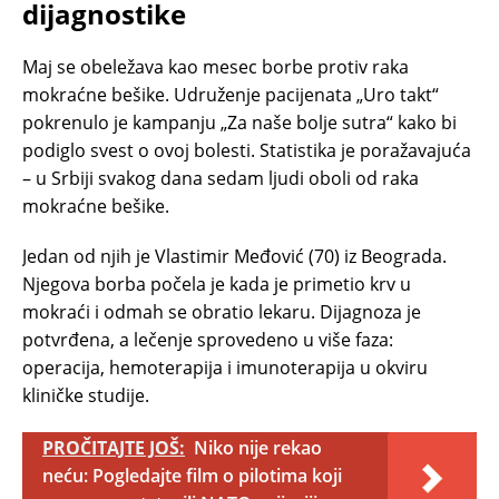
dijagnostike
Maj se obeležava kao mesec borbe protiv raka
mokraćne bešike. Udruženje pacijenata „Uro takt“
pokrenulo je kampanju „Za naše bolje sutra“ kako bi
podiglo svest o ovoj bolesti. Statistika je poražavajuća
– u Srbiji svakog dana sedam ljudi oboli od raka
mokraćne bešike.
Jedan od njih je Vlastimir Međović (70) iz Beograda.
Njegova borba počela je kada je primetio krv u
mokraći i odmah se obratio lekaru. Dijagnoza je
potvrđena, a lečenje sprovedeno u više faza:
operacija, hemoterapija i imunoterapija u okviru
kliničke studije.
PROČITAJTE JOŠ:
Niko nije rekao
neću: Pogledajte film o pilotima koji