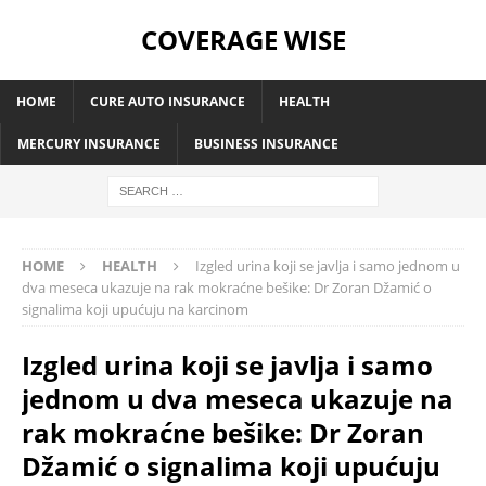
COVERAGE WISE
HOME
CURE AUTO INSURANCE
HEALTH
MERCURY INSURANCE
BUSINESS INSURANCE
HOME
HEALTH
Izgled urina koji se javlja i samo jednom u
dva meseca ukazuje na rak mokraćne bešike: Dr Zoran Džamić o
signalima koji upućuju na karcinom
Izgled urina koji se javlja i samo
jednom u dva meseca ukazuje na
rak mokraćne bešike: Dr Zoran
Džamić o signalima koji upućuju