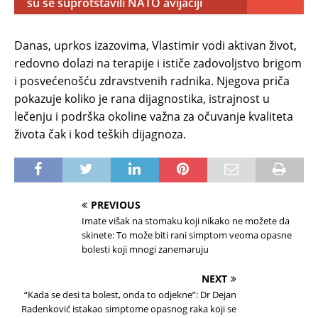
su se suprotstavili NATO avijaciji
Danas, uprkos izazovima, Vlastimir vodi aktivan život,
redovno dolazi na terapije i ističe zadovoljstvo brigom
i posvećenošću zdravstvenih radnika. Njegova priča
pokazuje koliko je rana dijagnostika, istrajnost u
lečenju i podrška okoline važna za očuvanje kvaliteta
života čak i kod teških dijagnoza.
PREVIOUS
Imate višak na stomaku koji nikako ne možete da
skinete: To može biti rani simptom veoma opasne
bolesti koji mnogi zanemaruju
NEXT
“Kada se desi ta bolest, onda to odjekne”: Dr Dejan
Radenković istakao simptome opasnog raka koji se