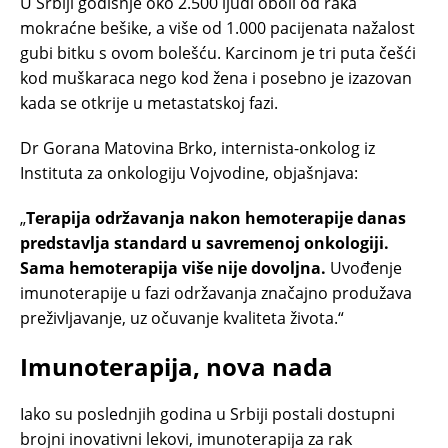
U Srbiji godišnje oko 2.500 ljudi oboli od raka
mokraćne bešike, a više od 1.000 pacijenata nažalost
gubi bitku s ovom bolešću. Karcinom je tri puta češći
kod muškaraca nego kod žena i posebno je izazovan
kada se otkrije u metastatskoj fazi.
Dr Gorana Matovina Brko, internista-onkolog iz
Instituta za onkologiju Vojvodine, objašnjava:
„
Terapija održavanja nakon hemoterapije danas
predstavlja standard u savremenoj onkologiji.
Sama hemoterapija više nije dovoljna.
Uvođenje
imunoterapije u fazi održavanja značajno produžava
preživljavanje, uz očuvanje kvaliteta života.“
Imunoterapija, nova nada
Iako su poslednjih godina u Srbiji postali dostupni
brojni inovativni lekovi, imunoterapija za rak