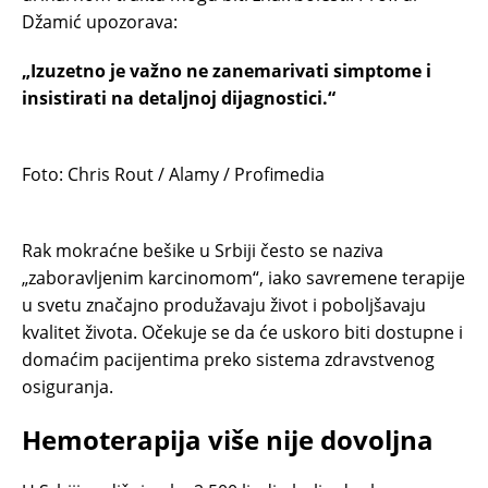
Džamić upozorava:
„Izuzetno je važno ne zanemarivati simptome i
insistirati na detaljnoj dijagnostici.“
Foto: Chris Rout / Alamy / Profimedia
Rak mokraćne bešike u Srbiji često se naziva
„zaboravljenim karcinomom“, iako savremene terapije
u svetu značajno produžavaju život i poboljšavaju
kvalitet života. Očekuje se da će uskoro biti dostupne i
domaćim pacijentima preko sistema zdravstvenog
osiguranja.
Hemoterapija više nije dovoljna