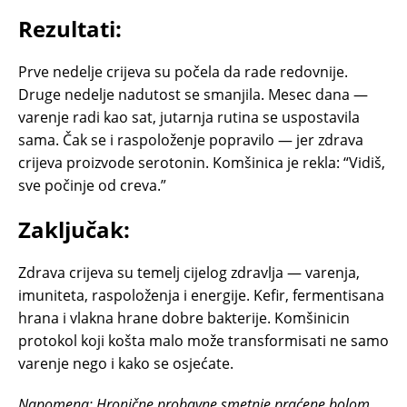
Rezultati:
Prve nedelje crijeva su počela da rade redovnije.
Druge nedelje nadutost se smanjila. Mesec dana —
varenje radi kao sat, jutarnja rutina se uspostavila
sama. Čak se i raspoloženje popravilo — jer zdrava
crijeva proizvode serotonin. Komšinica je rekla: “Vidiš,
sve počinje od creva.”
Zaključak:
Zdrava crijeva su temelj cijelog zdravlja — varenja,
imuniteta, raspoloženja i energije. Kefir, fermentisana
hrana i vlakna hrane dobre bakterije. Komšinicin
protokol koji košta malo može transformisati ne samo
varenje nego i kako se osjećate.
Napomena: Hronične probavne smetnje praćene bolom