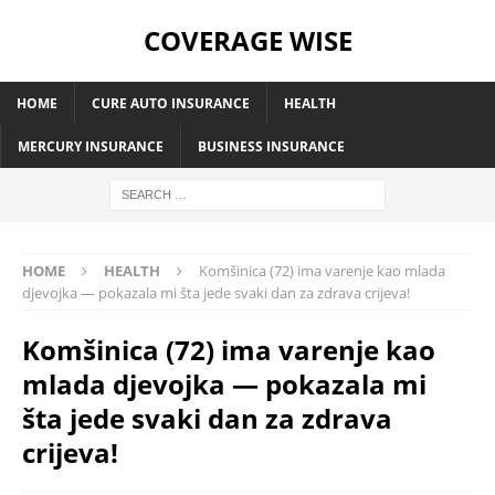
COVERAGE WISE
HOME
CURE AUTO INSURANCE
HEALTH
MERCURY INSURANCE
BUSINESS INSURANCE
HOME
HEALTH
Komšinica (72) ima varenje kao mlada
djevojka — pokazala mi šta jede svaki dan za zdrava crijeva!
Komšinica (72) ima varenje kao
mlada djevojka — pokazala mi
šta jede svaki dan za zdrava
crijeva!