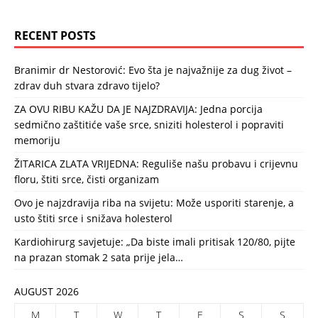
RECENT POSTS
Branimir dr Nestorović: Evo šta je najvažnije za dug život –
zdrav duh stvara zdravo tijelo?
ZA OVU RIBU KAŽU DA JE NAJZDRAVIJA: Jedna porcija
sedmično zaštitiće vaše srce, sniziti holesterol i popraviti
memoriju
ŽITARICA ZLATA VRIJEDNA: Reguliše našu probavu i crijevnu
floru, štiti srce, čisti organizam
Ovo je najzdravija riba na svijetu: Može usporiti starenje, a
usto štiti srce i snižava holesterol
Kardiohirurg savjetuje: „Da biste imali pritisak 120/80, pijte
na prazan stomak 2 sata prije jela…
AUGUST 2026
M
T
W
T
F
S
S