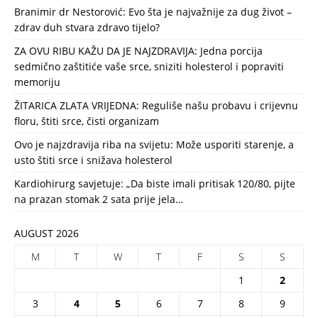
Branimir dr Nestorović: Evo šta je najvažnije za dug život –
zdrav duh stvara zdravo tijelo?
ZA OVU RIBU KAŽU DA JE NAJZDRAVIJA: Jedna porcija
sedmično zaštitiće vaše srce, sniziti holesterol i popraviti
memoriju
ŽITARICA ZLATA VRIJEDNA: Reguliše našu probavu i crijevnu
floru, štiti srce, čisti organizam
Ovo je najzdravija riba na svijetu: Može usporiti starenje, a
usto štiti srce i snižava holesterol
Kardiohirurg savjetuje: „Da biste imali pritisak 120/80, pijte
na prazan stomak 2 sata prije jela…
AUGUST 2026
M
T
W
T
F
S
S
1
2
3
4
5
6
7
8
9