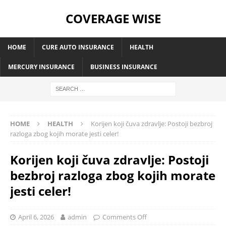
COVERAGE WISE
HOME
CURE AUTO INSURANCE
HEALTH
MERCURY INSURANCE
BUSINESS INSURANCE
HOME
HEALTH
Korijen koji čuva zdravlje: Postoji bezbroj
razloga zbog kojih morate jesti celer!
Korijen koji čuva zdravlje: Postoji
bezbroj razloga zbog kojih morate
jesti celer!
April 6, 2026
admin
Comments Off