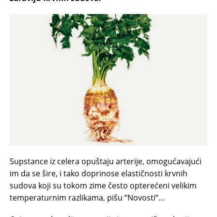
Supstance iz celera opuštaju arterije, omogućavajući
im da se šire, i tako doprinose elastičnosti krvnih
sudova koji su tokom zime često opterećeni velikim
temperaturnim razlikama, pišu “Novosti“…