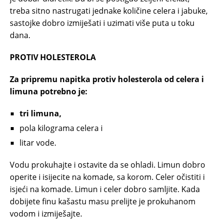
treba sitno nastrugati jednake količine celera i jabuke,
sastojke dobro izmiješati i uzimati više puta u toku
dana.
PROTIV HOLESTEROLA
Za pripremu napitka protiv holesterola od celera i
limuna potrebno je:
tri limuna,
pola kilograma celera i
litar vode.
Vodu prokuhajte i ostavite da se ohladi. Limun dobro
operite i isijecite na komade, sa korom. Celer očistiti i
isjeći na komade. Limun i celer dobro samljite. Kada
dobijete finu kašastu masu prelijte je prokuhanom
vodom i izmiješajte.