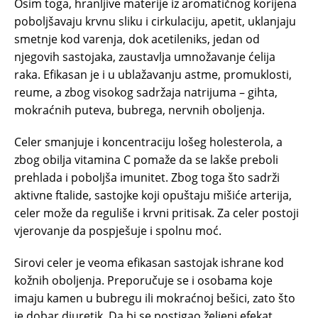
Osim toga, hranljive materije iz aromatičnog korijena
poboljšavaju krvnu sliku i cirkulaciju, apetit, uklanjaju
smetnje kod varenja, dok acetileniks, jedan od
njegovih sastojaka, zaustavlja umnožavanje ćelija
raka. Efikasan je i u ublažavanju astme, promuklosti,
reume, a zbog visokog sadržaja natrijuma – gihta,
mokraćnih puteva, bubrega, nervnih oboljenja.
Celer smanjuje i koncentraciju lošeg holesterola, a
zbog obilja vitamina C pomaže da se lakše preboli
prehlada i poboljša imunitet. Zbog toga što sadrži
aktivne ftalide, sastojke koji opuštaju mišiće arterija,
celer može da reguliše i krvni pritisak. Za celer postoji
vjerovanje da pospješuje i spolnu moć.
Sirovi celer je veoma efikasan sastojak ishrane kod
kožnih oboljenja. Preporučuje se i osobama koje
imaju kamen u bubregu ili mokraćnoj bešici, zato što
je dobar diuretik. Da bi se postigao željeni efekat,