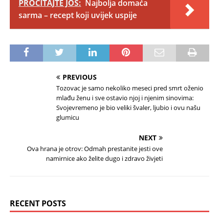
PROČITAJTE JOŠ:
Najbolja domaća
sarma – recept koji uvijek uspije
PREVIOUS
Tozovac je samo nekoliko meseci pred smrt oženio
mlađu ženu i sve ostavio njoj i njenim sinovima:
Svojevremeno je bio veliki švaler, ljubio i ovu našu
glumicu
NEXT
Ova hrana je otrov: Odmah prestanite jesti ove
namirnice ako želite dugo i zdravo živjeti
RECENT POSTS