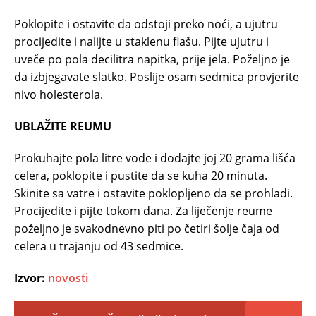
Poklopite i ostavite da odstoji preko noći, a ujutru
procijedite i nalijte u staklenu flašu. Pijte ujutru i
uveče po pola decilitra napitka, prije jela. Poželjno je
da izbjegavate slatko. Poslije osam sedmica provjerite
nivo holesterola.
UBLAŽITE REUMU
Prokuhajte pola litre vode i dodajte joj 20 grama lišća
celera, poklopite i pustite da se kuha 20 minuta.
Skinite sa vatre i ostavite poklopljeno da se prohladi.
Procijedite i pijte tokom dana. Za liječenje reume
poželjno je svakodnevno piti po četiri šolje čaja od
celera u trajanju od 43 sedmice.
Izvor:
novosti