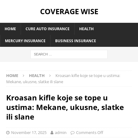
COVERAGE WISE
HOME
CURE AUTO INSURANCE
HEALTH
MERCURY INSURANCE
BUSINESS INSURANCE
HOME
HEALTH
Kroasan kifle koje se tope u ustima:
Mekane, ukusne, slatke ili slane
Kroasan kifle koje se tope u
ustima: Mekane, ukusne, slatke
ili slane
November 17, 2025
admin
Comments Off