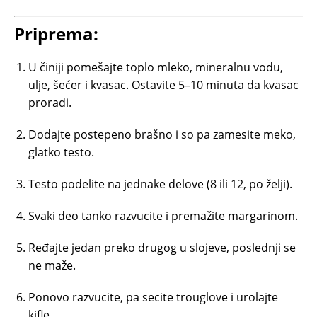
Priprema:
U činiji pomešajte toplo mleko, mineralnu vodu,
ulje, šećer i kvasac. Ostavite 5–10 minuta da kvasac
proradi.
Dodajte postepeno brašno i so pa zamesite meko,
glatko testo.
Testo podelite na jednake delove (8 ili 12, po želji).
Svaki deo tanko razvucite i premažite margarinom.
Ređajte jedan preko drugog u slojeve, poslednji se
ne maže.
Ponovo razvucite, pa secite trouglove i urolajte
kifle.