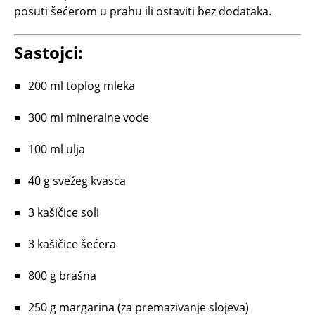
posuti šećerom u prahu ili ostaviti bez dodataka.
Sastojci:
200 ml toplog mleka
300 ml mineralne vode
100 ml ulja
40 g svežeg kvasca
3 kašičice soli
3 kašičice šećera
800 g brašna
250 g margarina (za premazivanje slojeva)