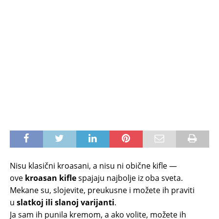
Nisu klasični kroasani, a nisu ni obične kifle —
ove
kroasan kifle
spajaju najbolje iz oba sveta.
Mekane su, slojevite, preukusne i možete ih praviti
u
slatkoj ili slanoj varijanti
.
Ja sam ih punila kremom, a ako volite, možete ih