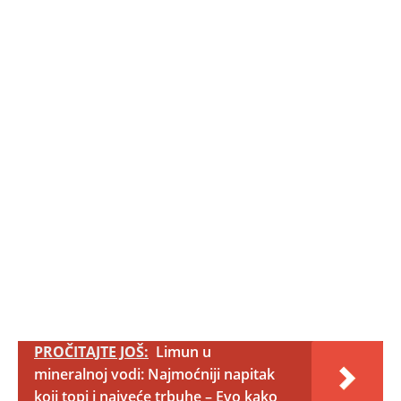
PROČITAJTE JOŠ:
Limun u
mineralnoj vodi: Najmoćniji napitak
koji topi i najveće trbuhe – Evo kako