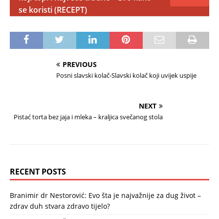
se koristi (RECEPT)
PREVIOUS
Posni slavski kolač-Slavski kolač koji uvijek uspije
NEXT
Pistać torta bez jaja i mleka – kraljica svečanog stola
RECENT POSTS
Branimir dr Nestorović: Evo šta je najvažnije za dug život –
zdrav duh stvara zdravo tijelo?