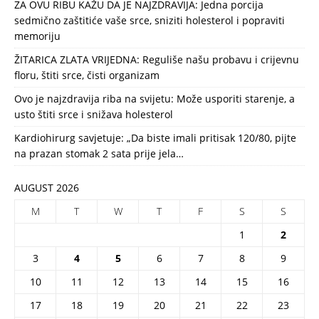
ZA OVU RIBU KAŽU DA JE NAJZDRAVIJA: Jedna porcija
sedmično zaštitiće vaše srce, sniziti holesterol i popraviti
memoriju
ŽITARICA ZLATA VRIJEDNA: Reguliše našu probavu i crijevnu
floru, štiti srce, čisti organizam
Ovo je najzdravija riba na svijetu: Može usporiti starenje, a
usto štiti srce i snižava holesterol
Kardiohirurg savjetuje: „Da biste imali pritisak 120/80, pijte
na prazan stomak 2 sata prije jela…
AUGUST 2026
M
T
W
T
F
S
S
1
2
3
4
5
6
7
8
9
10
11
12
13
14
15
16
17
18
19
20
21
22
23