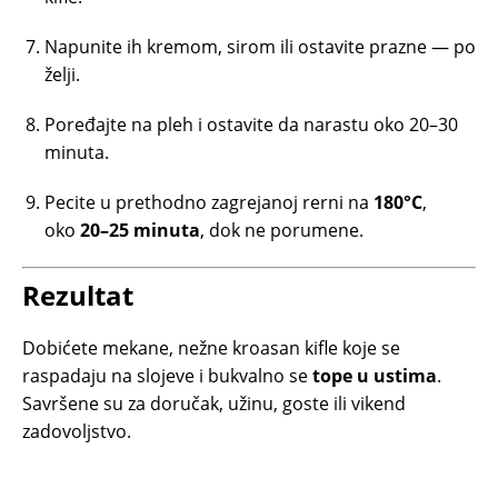
Napunite ih kremom, sirom ili ostavite prazne — po
želji.
Poređajte na pleh i ostavite da narastu oko 20–30
minuta.
Pecite u prethodno zagrejanoj rerni na
180°C
,
oko
20–25 minuta
, dok ne porumene.
Rezultat
Dobićete mekane, nežne kroasan kifle koje se
raspadaju na slojeve i bukvalno se
tope u ustima
.
Savršene su za doručak, užinu, goste ili vikend
zadovoljstvo.