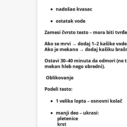
nadošao kvasac
ostatak vode
Zamesi
čvrsto testo
– mora biti tvrđe
Ako se mrvi → dodaj 1–2 kašike vode
Ako je mekano → dodaj kašiku braš
Ostavi 30–40 minuta da odmori (ne 
mekan hleb nego obredni).
Oblikovanje
Podeli testo:
1 velika lopta
– osnovni kolač
manji deo
– ukrasi:
pletenice
krst