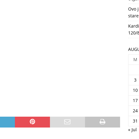
HEALTH
Ovo j
stare
Kardi
120/8
AUGU
M
3
10
17
24
31
« Jul