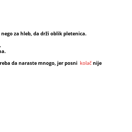
 nego za hleb, da drži oblik pletenica.
.
na.
treba da naraste mnogo, jer posni
kolač
nije