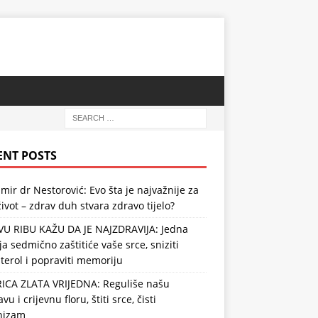
ENT POSTS
mir dr Nestorović: Evo šta je najvažnije za
ivot – zdrav duh stvara zdravo tijelo?
VU RIBU KAŽU DA JE NAJZDRAVIJA: Jedna
ja sedmično zaštitiće vaše srce, sniziti
terol i popraviti memoriju
RICA ZLATA VRIJEDNA: Reguliše našu
vu i crijevnu floru, štiti srce, čisti
nizam