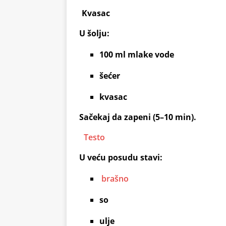
Kvasac
U šolju:
100 ml mlake vode
šećer
kvasac
Sačekaj da zapeni (5–10 min).
Testo
U veću posudu stavi:
brašno
so
ulje