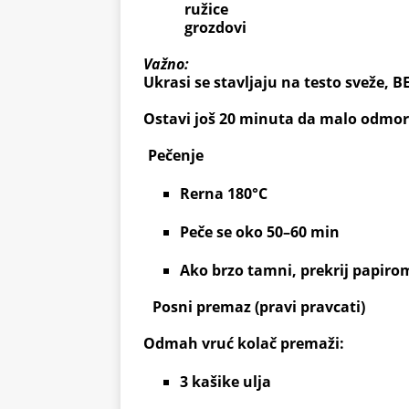
ružice
grozdovi
Važno:
Ukrasi se stavljaju na testo
sveže
, B
Ostavi još 20 minuta da malo odmori
Pečenje
Rerna
180°C
Peče se oko
50–60 min
Ako brzo tamni, prekrij papiro
Posni premaz (pravi pravcati)
Odmah vruć kolač premaži:
3 kašike ulja