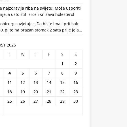
e najzdravija riba na svijetu: Može usporiti
nje, a usto štiti srce i snižava holesterol
ohirurg savjetuje: „Da biste imali pritisak
0, pijte na prazan stomak 2 sata prije jela…
ST 2026
T
W
T
F
S
S
1
2
4
5
6
7
8
9
11
12
13
14
15
16
18
19
20
21
22
23
25
26
27
28
29
30