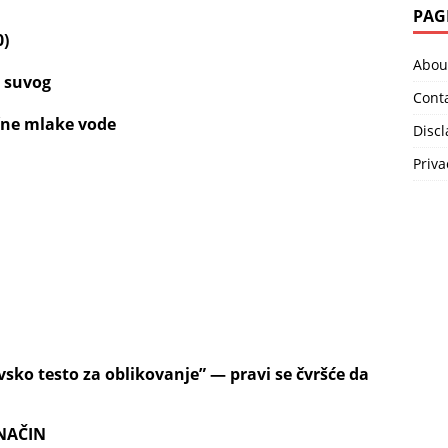
PAG
0)
Abou
a suvog
Cont
ične mlake vode
Disc
Priva
vsko testo za oblikovanje
” — pravi se čvršće da
NAČIN