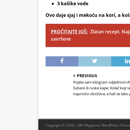
3 kašike vode
Ovo daje sjaj i mekoću na kori, a ko
PROČITAJTE JOŠ:
Zlatan recept. Naj
savršene
PREVIOUS
Pojela sam kilogram odjednom.
šubare ili ruske kape: Kolač koji s
naprosto obožava, a baš se lako 
Copyright © 2026 | MH Magazine WordPress Them