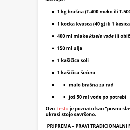
1 kg brašna (T-400 meko ili T-50
1 kocka kvasca (40 g) ili 1 kesic
400 ml mlake
kisele vode
ili ob
150 ml ulja
1 kašičica soli
1 kašičica šećera
malo brašna za rad
još 50 ml vode po potrebi
Ovo
testo
je poznato kao “
posno sla
ukrasi stoje savršeno.
PRIPREMA – PRAVI TRADICIONALNI 