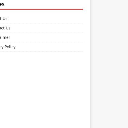
ES
t Us
act Us
laimer
cy Policy