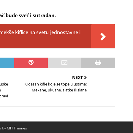
lač bude svež i sutradan.
mekše kiflice na svetu-jednostavne i
NEXT
Ruske
Kroasan kifle koje se tope u ustima:
e
Mekane, ukusne, slatke ili slane
pravi
e by
MH Themes