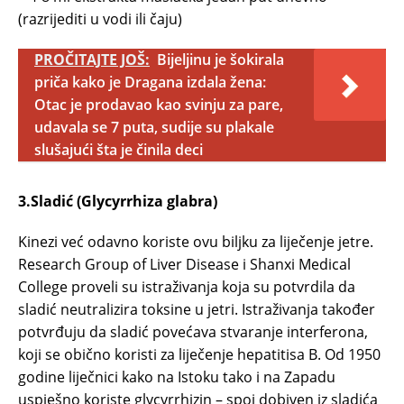
(razrijediti u vodi ili čaju)
PROČITAJTE JOŠ:
Bijeljinu je šokirala
priča kako je Dragana izdala žena:
Otac je prodavao kao svinju za pare,
udavala se 7 puta, sudije su plakale
slušajući šta je činila deci
3.Sladić (Glycyrrhiza glabra)
Kinezi već odavno koriste ovu biljku za liječenje jetre.
Research Group of Liver Disease i Shanxi Medical
College proveli su istraživanja koja su potvrdila da
sladić neutralizira toksine u jetri. Istraživanja također
potvrđuju da sladić povećava stvaranje interferona,
koji se obično koristi za liječenje hepatitisa B. Od 1950
godine liječnici kako na Istoku tako i na Zapadu
uspješno koriste glycyrrhizin – spoj dobiven iz sladića