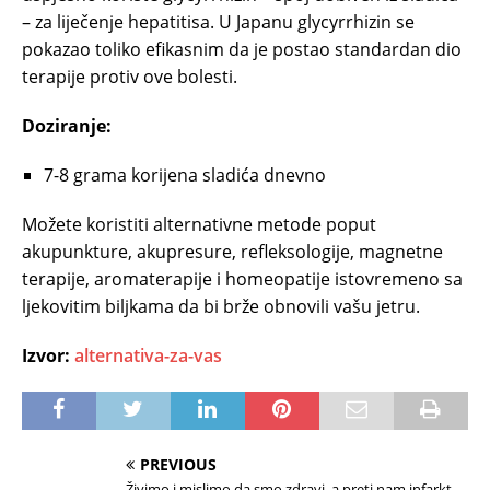
– za liječenje hepatitisa. U Japanu glycyrrhizin se
pokazao toliko efikasnim da je postao standardan dio
terapije protiv ove bolesti.
Doziranje:
7-8 grama korijena sladića dnevno
Možete koristiti alternativne metode poput
akupunkture, akupresure, refleksologije, magnetne
terapije, aromaterapije i homeopatije istovremeno sa
ljekovitim biljkama da bi brže obnovili vašu jetru.
Izvor:
alternativa-za-vas
PREVIOUS
Živimo i mislimo da smo zdravi, a preti nam infarkt,