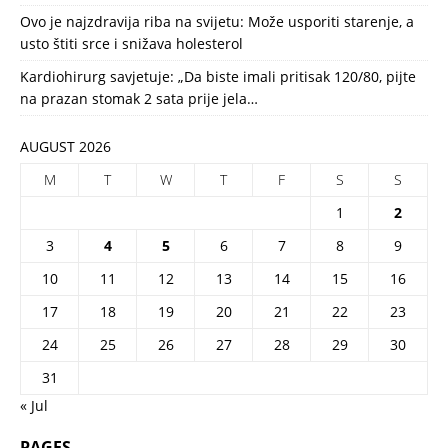
Ovo je najzdravija riba na svijetu: Može usporiti starenje, a
usto štiti srce i snižava holesterol
Kardiohirurg savjetuje: „Da biste imali pritisak 120/80, pijte
na prazan stomak 2 sata prije jela…
AUGUST 2026
M
T
W
T
F
S
S
1
2
3
4
5
6
7
8
9
10
11
12
13
14
15
16
17
18
19
20
21
22
23
24
25
26
27
28
29
30
31
« Jul
PAGES