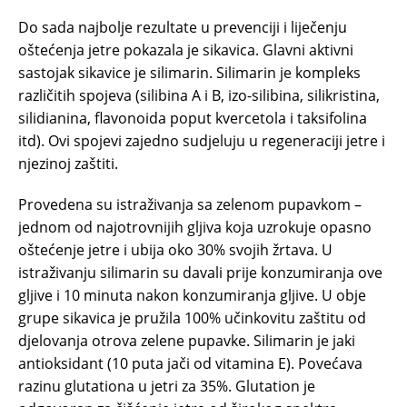
Do sada najbolje rezultate u prevenciji i liječenju
oštećenja jetre pokazala je sikavica. Glavni aktivni
sastojak sikavice je silimarin. Silimarin je kompleks
različitih spojeva (silibina A i B, izo-silibina, silikristina,
silidianina, flavonoida poput kvercetola i taksifolina
itd). Ovi spojevi zajedno sudjeluju u regeneraciji jetre i
njezinoj zaštiti.
Provedena su istraživanja sa zelenom pupavkom –
jednom od najotrovnijih gljiva koja uzrokuje opasno
oštećenje jetre i ubija oko 30% svojih žrtava. U
istraživanju silimarin su davali prije konzumiranja ove
gljive i 10 minuta nakon konzumiranja gljive. U obje
grupe sikavica je pružila 100% učinkovitu zaštitu od
djelovanja otrova zelene pupavke. Silimarin je jaki
antioksidant (10 puta jači od vitamina E). Povećava
razinu glutationa u jetri za 35%. Glutation je