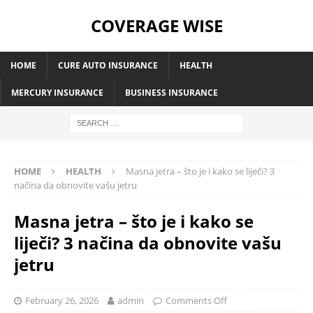
COVERAGE WISE
HOME
CURE AUTO INSURANCE
HEALTH
MERCURY INSURANCE
BUSINESS INSURANCE
HOME
HEALTH
Masna jetra – što je i kako se liječi? 3
načina da obnovite vašu jetru
Masna jetra – što je i kako se
liječi? 3 načina da obnovite vašu
jetru
February 26, 2026
admin
Comments Off