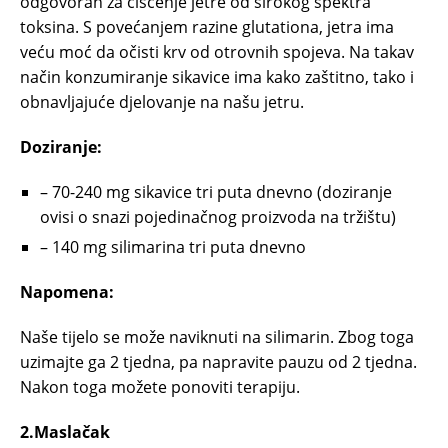
odgovoran za čišćenje jetre od širokog spektra
toksina. S povećanjem razine glutationa, jetra ima
veću moć da očisti krv od otrovnih spojeva. Na takav
način konzumiranje sikavice ima kako zaštitno, tako i
obnavljajuće djelovanje na našu jetru.
Doziranje:
– 70-240 mg sikavice tri puta dnevno (doziranje
ovisi o snazi pojedinačnog proizvoda na tržištu)
– 140 mg silimarina tri puta dnevno
Napomena:
Naše tijelo se može naviknuti na silimarin. Zbog toga
uzimajte ga 2 tjedna, pa napravite pauzu od 2 tjedna.
Nakon toga možete ponoviti terapiju.
2.Maslačak