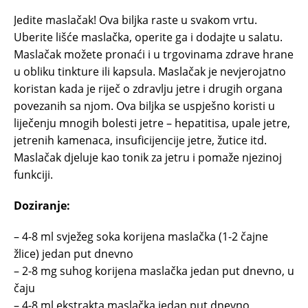
Jedite maslačak! Ova biljka raste u svakom vrtu.
Uberite lišće maslačka, operite ga i dodajte u salatu.
Maslačak možete pronaći i u trgovinama zdrave hrane
u obliku tinkture ili kapsula. Maslačak je nevjerojatno
koristan kada je riječ o zdravlju jetre i drugih organa
povezanih sa njom. Ova biljka se uspješno koristi u
liječenju mnogih bolesti jetre – hepatitisa, upale jetre,
jetrenih kamenaca, insuficijencije jetre, žutice itd.
Maslačak djeluje kao tonik za jetru i pomaže njezinoj
funkciji.
Doziranje:
– 4-8 ml svježeg soka korijena maslačka (1-2 čajne
žlice) jedan put dnevno
– 2-8 mg suhog korijena maslačka jedan put dnevno, u
čaju
– 4-8 ml ekstrakta maslačka jedan put dnevno