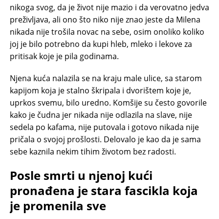
nikoga svog, da je život nije mazio i da verovatno jedva
preživljava, ali ono što niko nije znao jeste da Milena
nikada nije trošila novac na sebe, osim onoliko koliko
joj je bilo potrebno da kupi hleb, mleko i lekove za
pritisak koje je pila godinama.
Njena kuća nalazila se na kraju male ulice, sa starom
kapijom koja je stalno škripala i dvorištem koje je,
uprkos svemu, bilo uredno. Komšije su često govorile
kako je čudna jer nikada nije odlazila na slave, nije
sedela po kafama, nije putovala i gotovo nikada nije
pričala o svojoj prošlosti. Delovalo je kao da je sama
sebe kaznila nekim tihim životom bez radosti.
Posle smrti u njenoj kući
pronađena je stara fascikla koja
je promenila sve