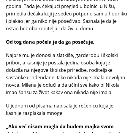
godina. Tada je, čekajući pregled u bolnici u Nišu,
primetila dečaka koji je sedeo potpuno sam u hodniku
i plakao jer ga niko nije posećivao. Saznala je da je
ostao bez oba roditelja i da živi u domu.
Od tog dana počela je da ga posećuje.
Najpre mu je donosila slatkiše, garderobu i školski
pribor, a kasnije je postala jedina osoba koja je
dolazila na njegove školske priredbe, roditeljske
sastanke i rođendane. Iako nikada nije imala dovoljno
novca, Milena je odlučila da učini sve kako bi Nikola
imao šansu za život kakav ona nikada nije imala.
U jednom od pisama napisala je rečenicu koja je
kasnije rasplakala mnoge:
„Ako već nisam mogla da budem majka svom