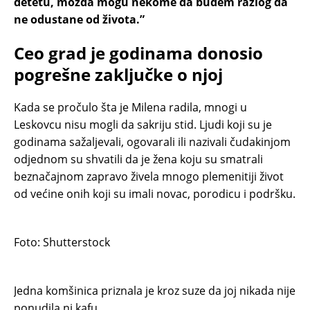
detetu, možda mogu nekome da budem razlog da
ne odustane od života.”
Ceo grad je godinama donosio
pogrešne zaključke o njoj
Kada se pročulo šta je Milena radila, mnogi u
Leskovcu nisu mogli da sakriju stid. Ljudi koji su je
godinama sažaljevali, ogovarali ili nazivali čudakinjom
odjednom su shvatili da je žena koju su smatrali
beznačajnom zapravo živela mnogo plemenitiji život
od većine onih koji su imali novac, porodicu i podršku.
Foto: Shutterstock
Jedna komšinica priznala je kroz suze da joj nikada nije
ponudila ni kafu.