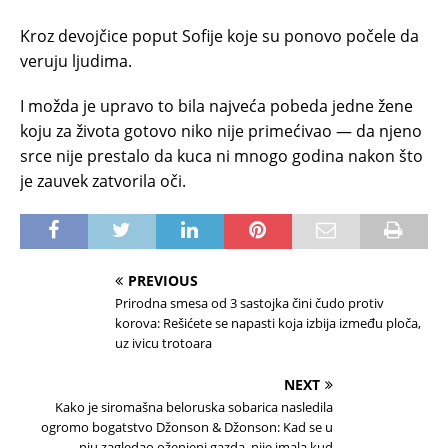
Kroz devojčice poput Sofije koje su ponovo počele da
veruju ljudima.
I možda je upravo to bila najveća pobeda jedne žene
koju za života gotovo niko nije primećivao — da njeno
srce nije prestalo da kuca ni mnogo godina nakon što
je zauvek zatvorila oči.
PREVIOUS
Prirodna smesa od 3 sastojka čini čudo protiv
korova: Rešićete se napasti koja izbija između ploča,
uz ivicu trotoara
NEXT
Kako je siromašna beloruska sobarica nasledila
ogromo bogatstvo Džonson & Džonson: Kad se u
nju zagledao oženjeni gazda, nije imala kud