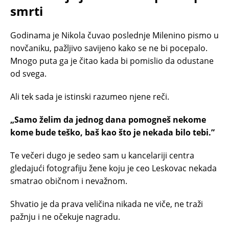
smrti
Godinama je Nikola čuvao poslednje Milenino pismo u
novčaniku, pažljivo savijeno kako se ne bi pocepalo.
Mnogo puta ga je čitao kada bi pomislio da odustane
od svega.
Ali tek sada je istinski razumeo njene reči.
„Samo želim da jednog dana pomogneš nekome
kome bude teško, baš kao što je nekada bilo tebi.”
Te večeri dugo je sedeo sam u kancelariji centra
gledajući fotografiju žene koju je ceo Leskovac nekada
smatrao običnom i nevažnom.
Shvatio je da prava veličina nikada ne viče, ne traži
pažnju i ne očekuje nagradu.