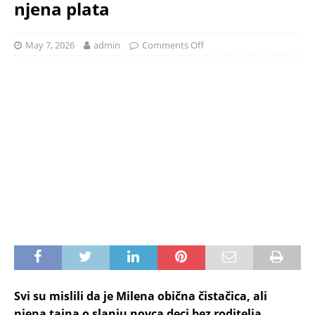
njena plata
May 7, 2026
admin
Comments Off
Svi su mislili da je Milena obična čistačica, ali
njena tajna o slanju novca deci bez roditelja