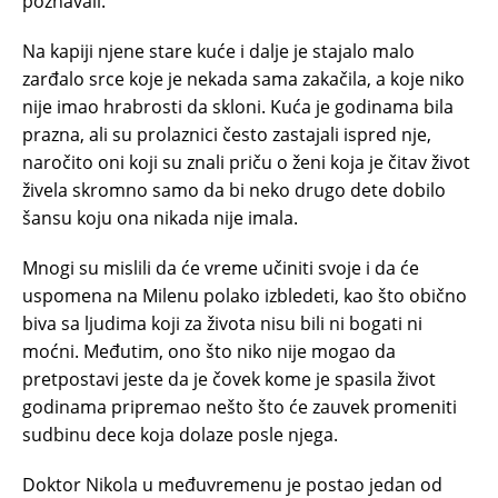
poznavali.
Na kapiji njene stare kuće i dalje je stajalo malo
zarđalo srce koje je nekada sama zakačila, a koje niko
nije imao hrabrosti da skloni. Kuća je godinama bila
prazna, ali su prolaznici često zastajali ispred nje,
naročito oni koji su znali priču o ženi koja je čitav život
živela skromno samo da bi neko drugo dete dobilo
šansu koju ona nikada nije imala.
Mnogi su mislili da će vreme učiniti svoje i da će
uspomena na Milenu polako izbledeti, kao što obično
biva sa ljudima koji za života nisu bili ni bogati ni
moćni. Međutim, ono što niko nije mogao da
pretpostavi jeste da je čovek kome je spasila život
godinama pripremao nešto što će zauvek promeniti
sudbinu dece koja dolaze posle njega.
Doktor Nikola u međuvremenu je postao jedan od