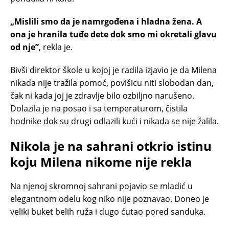
„Mislili smo da je namrgođena i hladna žena. A
ona je hranila tuđe dete dok smo mi okretali glavu
od nje”
, rekla je.
Bivši direktor škole u kojoj je radila izjavio je da Milena
nikada nije tražila pomoć, povišicu niti slobodan dan,
čak ni kada joj je zdravlje bilo ozbiljno narušeno.
Dolazila je na posao i sa temperaturom, čistila
hodnike dok su drugi odlazili kući i nikada se nije žalila.
Nikola je na sahrani otkrio istinu
koju Milena nikome nije rekla
Na njenoj skromnoj sahrani pojavio se mladić u
elegantnom odelu kog niko nije poznavao. Doneo je
veliki buket belih ruža i dugo ćutao pored sanduka.