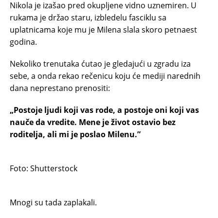
Nikola je izašao pred okupljene vidno uznemiren. U
rukama je držao staru, izbledelu fasciklu sa
uplatnicama koje mu je Milena slala skoro petnaest
godina.
Nekoliko trenutaka ćutao je gledajući u zgradu iza
sebe, a onda rekao rečenicu koju će mediji narednih
dana neprestano prenositi:
„Postoje ljudi koji vas rode, a postoje oni koji vas
nauče da vredite. Mene je život ostavio bez
roditelja, ali mi je poslao Milenu.”
Foto: Shutterstock
Mnogi su tada zaplakali.