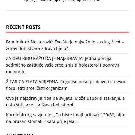
RECENT POSTS
Branimir dr Nestorović: Evo šta je najvažnije za dug život –
zdrav duh stvara zdravo tijelo?
ZA OVU RIBU KAŽU DA JE NAJZDRAVIJA: Jedna porcija
sedmično zaštitiće vaše srce, sniziti holesterol i popraviti
memoriju
ŽITARICA ZLATA VRIJEDNA: Reguliše našu probavu i crijevnu
floru, štiti srce, čisti organizam
Ovo je najzdravija riba na svijetu: Može usporiti starenje, a
usto štiti srce i snižava holesterol
Kardiohirurg savjetuje: „Da biste imali pritisak 120/80, pijte
na prazan stomak 2 sata prije jela…