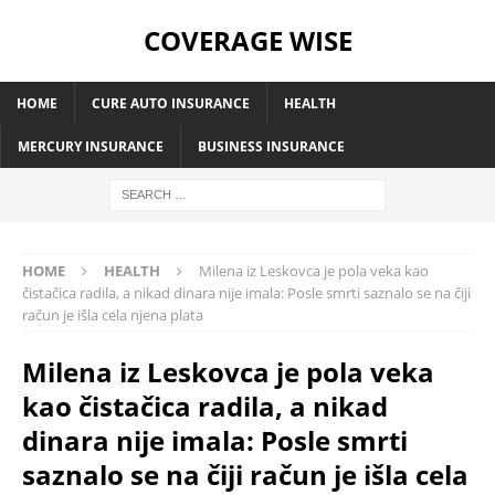
COVERAGE WISE
HOME
CURE AUTO INSURANCE
HEALTH
MERCURY INSURANCE
BUSINESS INSURANCE
HOME
HEALTH
Milena iz Leskovca je pola veka kao
čistačica radila, a nikad dinara nije imala: Posle smrti saznalo se na čiji
račun je išla cela njena plata
Milena iz Leskovca je pola veka
kao čistačica radila, a nikad
dinara nije imala: Posle smrti
saznalo se na čiji račun je išla cela