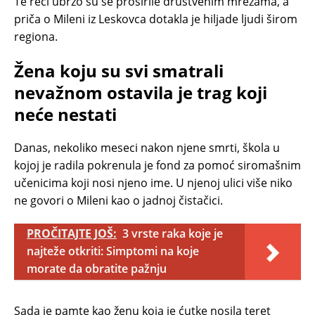
Te reči ubrzo su se proširile društvenim mrežama, a
priča o Mileni iz Leskovca dotakla je hiljade ljudi širom
regiona.
Žena koju su svi smatrali
nevažnom ostavila je trag koji
neće nestati
Danas, nekoliko meseci nakon njene smrti, škola u
kojoj je radila pokrenula je fond za pomoć siromašnim
učenicima koji nosi njeno ime. U njenoj ulici više niko
ne govori o Mileni kao o jadnoj čistačici.
PROČITAJTE JOŠ:
3 vrste raka koje je
najteže otkriti: Simptomi na koje
morate da obratite pažnju
Sada je pamte kao ženu koja je ćutke nosila teret