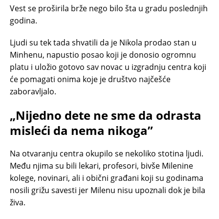
Vest se proširila brže nego bilo šta u gradu poslednjih
godina.
Ljudi su tek tada shvatili da je Nikola prodao stan u
Minhenu, napustio posao koji je donosio ogromnu
platu i uložio gotovo sav novac u izgradnju centra koji
će pomagati onima koje je društvo najčešće
zaboravljalo.
„Nijedno dete ne sme da odrasta
misleći da nema nikoga”
Na otvaranju centra okupilo se nekoliko stotina ljudi.
Među njima su bili lekari, profesori, bivše Milenine
kolege, novinari, ali i obični građani koji su godinama
nosili grižu savesti jer Milenu nisu upoznali dok je bila
živa.