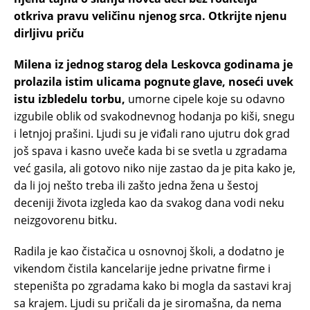
otkriva pravu veličinu njenog srca. Otkrijte njenu
dirljivu priču
Milena iz jednog starog dela Leskovca godinama je
prolazila istim ulicama pognute glave, noseći uvek
istu izbledelu torbu,
umorne cipele koje su odavno
izgubile oblik od svakodnevnog hodanja po kiši, snegu
i letnjoj prašini. Ljudi su je viđali rano ujutru dok grad
još spava i kasno uveče kada bi se svetla u zgradama
već gasila, ali gotovo niko nije zastao da je pita kako je,
da li joj nešto treba ili zašto jedna žena u šestoj
deceniji života izgleda kao da svakog dana vodi neku
neizgovorenu bitku.
Radila je kao čistačica u osnovnoj školi, a dodatno je
vikendom čistila kancelarije jedne privatne firme i
stepeništa po zgradama kako bi mogla da sastavi kraj
sa krajem. Ljudi su pričali da je siromašna, da nema