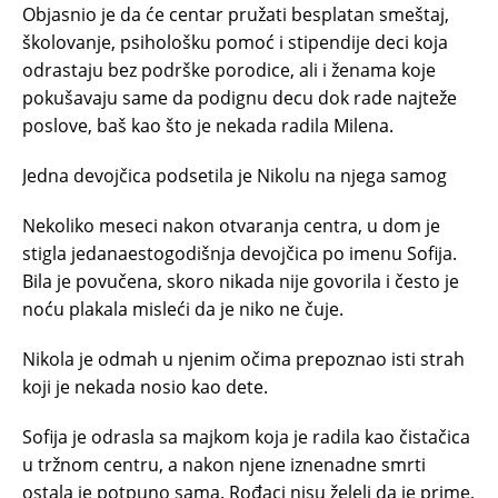
Objasnio je da će centar pružati besplatan smeštaj,
školovanje, psihološku pomoć i stipendije deci koja
odrastaju bez podrške porodice, ali i ženama koje
pokušavaju same da podignu decu dok rade najteže
poslove, baš kao što je nekada radila Milena.
Jedna devojčica podsetila je Nikolu na njega samog
Nekoliko meseci nakon otvaranja centra, u dom je
stigla jedanaestogodišnja devojčica po imenu Sofija.
Bila je povučena, skoro nikada nije govorila i često je
noću plakala misleći da je niko ne čuje.
Nikola je odmah u njenim očima prepoznao isti strah
koji je nekada nosio kao dete.
Sofija je odrasla sa majkom koja je radila kao čistačica
u tržnom centru, a nakon njene iznenadne smrti
ostala je potpuno sama. Rođaci nisu želeli da je prime,