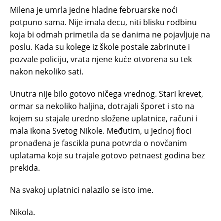
Milena je umrla jedne hladne februarske noći
potpuno sama. Nije imala decu, niti blisku rodbinu
koja bi odmah primetila da se danima ne pojavljuje na
poslu. Kada su kolege iz škole postale zabrinute i
pozvale policiju, vrata njene kuće otvorena su tek
nakon nekoliko sati.
Unutra nije bilo gotovo ničega vrednog. Stari krevet,
ormar sa nekoliko haljina, dotrajali šporet i sto na
kojem su stajale uredno složene uplatnice, računi i
mala ikona Svetog Nikole. Međutim, u jednoj fioci
pronađena je fascikla puna potvrda o novčanim
uplatama koje su trajale gotovo petnaest godina bez
prekida.
Na svakoj uplatnici nalazilo se isto ime.
Nikola.