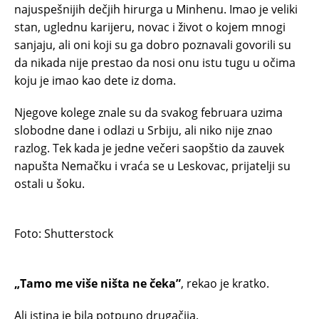
najuspešnijih dečjih hirurga u Minhenu. Imao je veliki
stan, uglednu karijeru, novac i život o kojem mnogi
sanjaju, ali oni koji su ga dobro poznavali govorili su
da nikada nije prestao da nosi onu istu tugu u očima
koju je imao kao dete iz doma.
Njegove kolege znale su da svakog februara uzima
slobodne dane i odlazi u Srbiju, ali niko nije znao
razlog. Tek kada je jedne večeri saopštio da zauvek
napušta Nemačku i vraća se u Leskovac, prijatelji su
ostali u šoku.
Foto: Shutterstock
„Tamo me više ništa ne čeka”
, rekao je kratko.
Ali istina je bila potpuno drugačija.