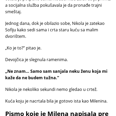
a socijalna služba pokušavala je da pronađe trajni
smeštaj.
Jednog dana, dok je obilazio sobe, Nikola je zatekao
Sofiju kako sedi sama i crta staru kuću sa malim
dvorištem.
„Ko je to?” pitao je.
Devojčica je slegnula ramenima.
„Ne znam… Samo sam sanjala neku ženu koja mi
kaže da ne budem tužna.”
Nikola je nekoliko sekundi nemo gledao u crtež.
Kuća koju je nacrtala bila je gotovo ista kao Milenina.
Pismo koje je Milena napisala pre