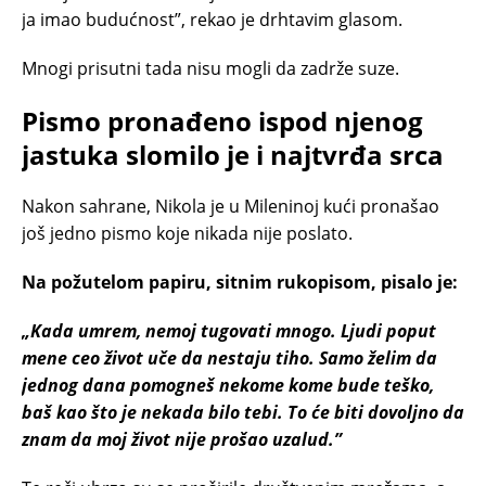
ja imao budućnost”, rekao je drhtavim glasom.
Mnogi prisutni tada nisu mogli da zadrže suze.
Pismo pronađeno ispod njenog
jastuka slomilo je i najtvrđa srca
Nakon sahrane, Nikola je u Mileninoj kući pronašao
još jedno pismo koje nikada nije poslato.
Na požutelom papiru, sitnim rukopisom, pisalo je:
„Kada umrem, nemoj tugovati mnogo. Ljudi poput
mene ceo život uče da nestaju tiho. Samo želim da
jednog dana pomogneš nekome kome bude teško,
baš kao što je nekada bilo tebi. To će biti dovoljno da
znam da moj život nije prošao uzalud.”