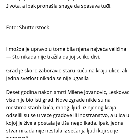
života, a ipak pronašla snage da spasava tuđi.
Foto: Shutterstock
I možda je upravo u tome bila njena najveća veličina
— što nikada nije tražila da joj se iko divi.
Grad je skoro zaboravio staru kuću na kraju ulice, ali
jedna svetlost nikada se nije ugasila
Deset godina nakon smrti Milene Jovanović, Leskovac
više nije bio isti grad. Nove zgrade nikle su na
mestima starih kuća, mnogi ljudi iz njenog kraja
odselili su se u veće gradove ili inostranstvo, a ulica u
kojoj je živela postala je tiša nego ikada. Ipak, jedna
stvar nikada nije nestala iz sećanja ljudi koji su je