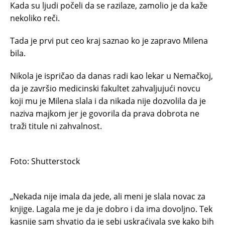
Kada su ljudi počeli da se razilaze, zamolio je da kaže
nekoliko reči.
Tada je prvi put ceo kraj saznao ko je zapravo Milena
bila.
Nikola je ispričao da danas radi kao lekar u Nemačkoj,
da je završio medicinski fakultet zahvaljujući novcu
koji mu je Milena slala i da nikada nije dozvolila da je
naziva majkom jer je govorila da prava dobrota ne
traži titule ni zahvalnost.
Foto: Shutterstock
„Nekada nije imala da jede, ali meni je slala novac za
knjige. Lagala me je da je dobro i da ima dovoljno. Tek
kasnije sam shvatio da je sebi uskraćivala sve kako bih