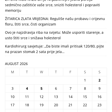
sedmično zaštitiće vaše srce, sniziti holesterol i popraviti
memoriju
ŽITARICA ZLATA VRIJEDNA: Reguliše našu probavu i crijevnu
floru, štiti srce, čisti organizam
Ovo je najzdravija riba na svijetu: Može usporiti starenje, a
usto štiti srce i snižava holesterol
Kardiohirurg savjetuje: „Da biste imali pritisak 120/80, pijte
na prazan stomak 2 sata prije jela…
AUGUST 2026
M
T
W
T
F
S
S
1
2
3
4
5
6
7
8
9
10
11
12
13
14
15
16
17
18
19
20
21
22
23