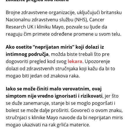
Brojne zdravstvene organizacije, uključujući britansku
Nacionalnu zdravstvenu službu (NHS), Cancer
Research UK i kliniku Mayo, pozvale su ljude da
reaguju čim primete određene promene u svom telu.
Ako osetite “neprijatan miris” koji dolazi iz
intimnog područja
, možda biste trebali što pre
dogovoriti pregled kod svog
lekara
. Upozorenje
dolazi od zdravstvenih stručnjaka koji kažu da bi to
mogao biti jedan od znakova raka.
Iako se može činiti malo verovatnim, ovaj
simptom nije vredno ignorisati i rizikovati
, jer što
se duže zanemaruje, stanje bi se moglo pogoršati i
bolest se može dalje proširiti. Govoreći o ovom znaku,
stručnjaci s klinike Mayo navode da bi neprijatan miris
mogao ukazivati na rak grlića materice.