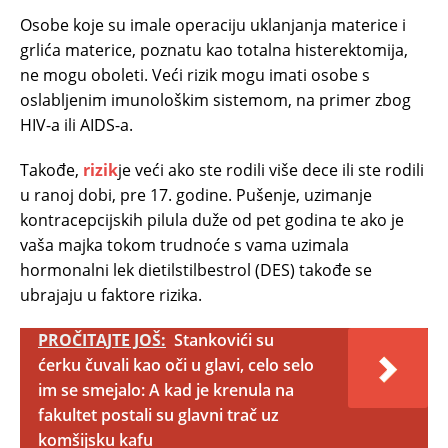
Osobe koje su imale operaciju uklanjanja materice i
grlića materice, poznatu kao totalna histerektomija,
ne mogu oboleti. Veći rizik mogu imati osobe s
oslabljenim imunološkim sistemom, na primer zbog
HIV-a ili AIDS-a.
Takođe,
rizik
je veći ako ste rodili više dece ili ste rodili
u ranoj dobi, pre 17. godine. Pušenje, uzimanje
kontracepcijskih pilula duže od pet godina te ako je
vaša majka tokom trudnoće s vama uzimala
hormonalni lek dietilstilbestrol (DES) takođe se
ubrajaju u faktore rizika.
PROČITAJTE JOŠ:
Stankovići su
ćerku čuvali kao oči u glavi, celo selo
im se smejalo: A kad je krenula na
fakultet postali su glavni trač uz
komšijsku kafu