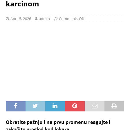
karcinom
April 5, 2026
admin
Comments Off
Obratite pažnju i na prvu promenu reagujte i
zakažite pregled kod lekara