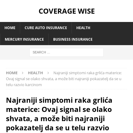
COVERAGE WISE
HOME
CURE AUTO INSURANCE
HEALTH
MERCURY INSURANCE
BUSINESS INSURANCE
HOME
HEALTH
Najraniji simptomi raka grlića materice:
Ovaj signal se olako shvata, a može biti najraniji pokazatelj da se u
telu razvio karcinom
Najraniji simptomi raka grlića
materice: Ovaj signal se olako
shvata, a može biti najraniji
pokazatelj da se u telu razvio