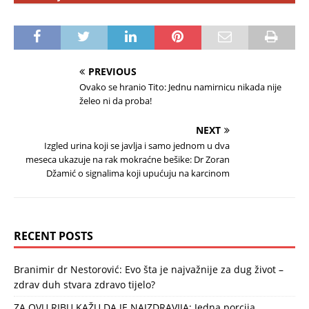
PREVIOUS
Ovako se hranio Tito: Jednu namirnicu nikada nije
želeo ni da proba!
NEXT
Izgled urina koji se javlja i samo jednom u dva
meseca ukazuje na rak mokraćne bešike: Dr Zoran
Džamić o signalima koji upućuju na karcinom
RECENT POSTS
Branimir dr Nestorović: Evo šta je najvažnije za dug život –
zdrav duh stvara zdravo tijelo?
ZA OVU RIBU KAŽU DA JE NAJZDRAVIJA: Jedna porcija