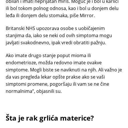
obilan i imati neprijatan miris. Moguć je i bol u karlici
ili bol tokom polnog odnosa, kao i bol u donjem delu
leđa ili donjem delu stomaka, piše Mirror.
Britanski NHS upozorava osobe s uobičajenim
stanjima da, iako se neki od ovih simptoma mogu
javljati svakodnevno, ipak vredi obratiti pažnju.
Ako imate drugo stanje poput mioma ili
endometrioze, možda redovno imate ovakve
simptome. Mogli biste se naviknuti na njih. Ali važno je
da vas pregleda lekar opšte prakse ako se vaši
simptomi promene, pogoršaju ili vam se ne čine
normalnima”, objasnili su.
Šta je rak grlića materice?