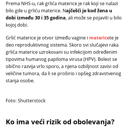
Prema NHS-u, rak grlića materice je rak koji se nalazi
bilo gde u grliću materice. N
ajčešći je kod žena u
dobi između 30 i 35 godina
, ali može se pojaviti u bilo
kojoj dobi.
Grlić materice je otvor između vagine i
materice
te je
deo reproduktivnog sistema. Skoro svi slučajevi raka
grlića materice uzrokovani su infekcijom određenim
tipovima humanog papiloma virusa (HPV). Bolest se
obično razvija vrlo sporo, a njena ozbiljnost zavisi od
veličine tumora, da li se proširio i opšeg zdravstvenog
stanja osobe.
Foto: Shutterstock
Ko ima veći rizik od obolevanja?