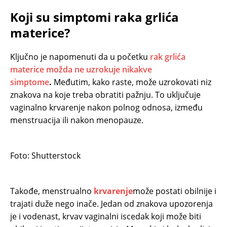
Koji su simptomi raka grlića
materice?
Ključno je napomenuti da u početku
rak grlića
materice možda ne uzrokuje nikakve
simptome
.
Međutim, kako raste, može uzrokovati niz
znakova na koje treba obratiti pažnju. To uključuje
vaginalno krvarenje nakon polnog odnosa, između
menstruacija ili nakon menopauze.
Foto: Shutterstock
Takođe, menstrualno
krvarenje
može postati obilnije i
trajati duže nego inače. Jedan od znakova upozorenja
je i vodenast, krvav vaginalni iscedak koji može biti