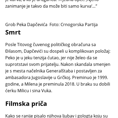
zanimanje je takvo da može biti samo kurva‘…”
Grob Peka Dapčevića
Foto: Crnogorska Partija
Smrt
Posle Titovog čuvenog političkog obračuna sa
Đilasom, Dapčevići su dospeli u komplikovan položaj:
Peko je u jeku tenzija ćutao, jer nije želeo da se
suprotstavi svom prijatelju. Nakon skandala smenjen
je s mesta načelnika Generalštaba i postavljen za
ambasadora Jugoslavije u Grčkoj. Preminuo je 1999.
godine, a Milena je preminula 2018. U braku su dobili
ćerku Milicu i sina Vuka.
Filmska priča
Kako se ranije pisalo njihova ljubav i gologta koju su