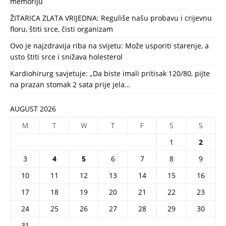
memoriju
ŽITARICA ZLATA VRIJEDNA: Reguliše našu probavu i crijevnu
floru, štiti srce, čisti organizam
Ovo je najzdravija riba na svijetu: Može usporiti starenje, a
usto štiti srce i snižava holesterol
Kardiohirurg savjetuje: „Da biste imali pritisak 120/80, pijte
na prazan stomak 2 sata prije jela…
AUGUST 2026
M
T
W
T
F
S
S
1
2
3
4
5
6
7
8
9
10
11
12
13
14
15
16
17
18
19
20
21
22
23
24
25
26
27
28
29
30
31