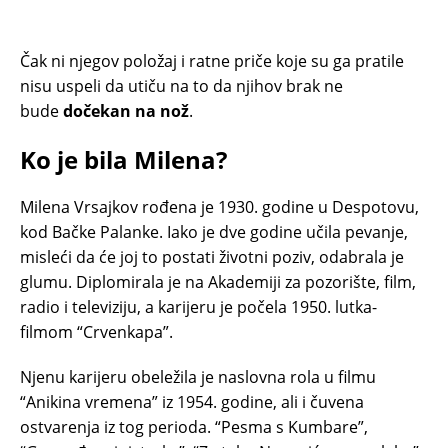
Čak ni njegov položaj i ratne priče koje su ga pratile
nisu uspeli da utiču na to da njihov brak ne
bude
dočekan na nož
.
Ko je bila Milena?
Milena Vrsajkov rođena je 1930. godine u Despotovu,
kod Bačke Palanke. Iako je dve godine učila pevanje,
misleći da će joj to postati životni poziv, odabrala je
glumu. Diplomirala je na Akademiji za pozorište, film,
radio i televiziju, a karijeru je počela 1950. lutka-
filmom “Crvenkapa”.
Njenu karijeru obeležila je naslovna rola u filmu
“Anikina vremena” iz 1954. godine, ali i čuvena
ostvarenja iz tog perioda. “Pesma s Kumbare”,