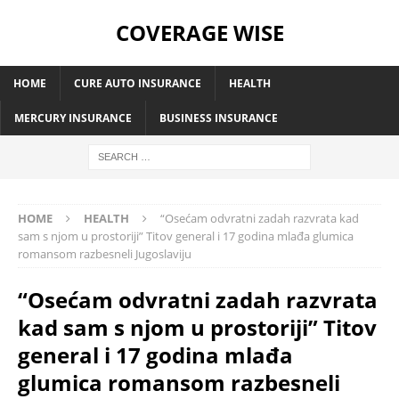
COVERAGE WISE
HOME
CURE AUTO INSURANCE
HEALTH
MERCURY INSURANCE
BUSINESS INSURANCE
HOME
HEALTH
“Osećam odvratni zadah razvrata kad
sam s njom u prostoriji” Titov general i 17 godina mlađa glumica
romansom razbesneli Jugoslaviju
“Osećam odvratni zadah razvrata
kad sam s njom u prostoriji” Titov
general i 17 godina mlađa
glumica romansom razbesneli