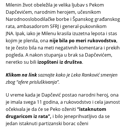
Milenin život obeležila je velika ljubav s Pekom
Dapčevićem, narodnim herojem, učesnikom
Narodnooslobodilačke borbe i Španskog građanskog
rata, ambasadorom SFRJ i general-pukovnikom
JNA. Ipak, iako je Milenu krasila izuzetna lepota i stas
kojim je plenila, ona
nije bila po meri rukovodstva
,
te je često bila na meti negativnih komentara i prekih
pogleda. A nakon stupanja u brak sa Dapčevićem,
neretko su bili
izopšteni iz društva
.
Klikom na link
saznajte kako je Leka Ranković smenjen
zbog “afere prisluškivanja”.
U vreme kada je Dapčević postao narodni heroj, ona
je imala svega 11 godina, a rukovodstvo i cela javnost
očekivala je da će se Peko oženiti
“istaknutom
drugaricom iz rata”,
i bilo jeneprihvatljivo da se
jedan istaknuti partizanski borac oženi