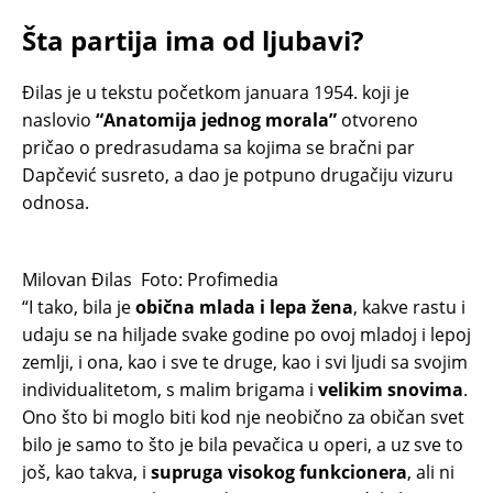
Šta partija ima od ljubavi?
Đilas je u tekstu početkom januara 1954. koji je
naslovio
“Anatomija jednog morala”
otvoreno
pričao o predrasudama sa kojima se bračni par
Dapčević susreto, a dao je potpuno drugačiju vizuru
odnosa.
Milovan Đilas
Foto: Profimedia
“I tako, bila je
obična mlada i lepa žena
, kakve rastu i
udaju se na hiljade svake godine po ovoj mladoj i lepoj
zemlji, i ona, kao i sve te druge, kao i svi ljudi sa svojim
individualitetom, s malim brigama i
velikim snovima
.
Ono što bi moglo biti kod nje neobično za običan svet
bilo je samo to što je bila pevačica u operi, a uz sve to
još, kao takva, i
supruga visokog funkcionera
, ali ni