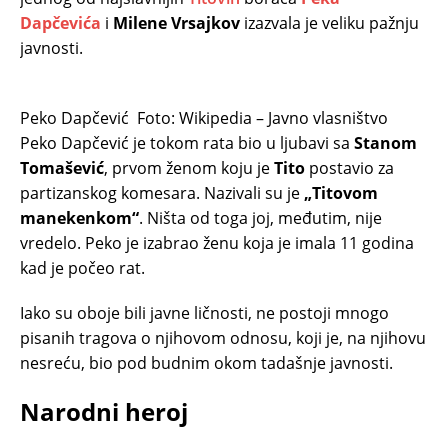
Dapčevića
i
Milene Vrsajkov
izazvala je veliku pažnju
javnosti.
Peko Dapčević
Foto: Wikipedia – Javno vlasništvo
Peko Dapčević je tokom rata bio u ljubavi sa
Stanom
Tomašević
, prvom ženom koju je
Tito
postavio za
partizanskog komesara. Nazivali su je
„Titovom
manekenkom“
. Ništa od toga joj, međutim, nije
vredelo. Peko je izabrao ženu koja je imala 11 godina
kad je počeo rat.
Iako su oboje bili javne ličnosti, ne postoji mnogo
pisanih tragova o njihovom odnosu, koji je, na njihovu
nesreću, bio pod budnim okom tadašnje javnosti.
Narodni heroj