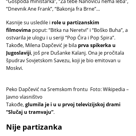
“Gospođa ministarka”, “Za tebe Nanoviću nema leba”,
“Dnevnik Ane Frank”, “Bakonja fra Brne”…
Kasnije su usledile i
role u partizanskim
filmovima
poput: “Bitka na Neretvi” i “Boško Buha”, a
ostvarila je ulogu i u seriji “Pop Ćira i Pop Spira”.
Takođe, Milena Dapčević je bila
prva spikerka u
Jugoslaviji
, još pre Dušanke Kalanj. Ona je pročitala
špudrav Sovjetskom Savezu, koji je bio emitovan u
Moskvi.
Peko Dapčević na Sremskom frontu
Foto: Wikipedia –
Javno vlasništvo
Takođe,
glumila je i u u prvoj televizijskoj drami
“Slučaj u tramvaju”
.
Nije partizanka