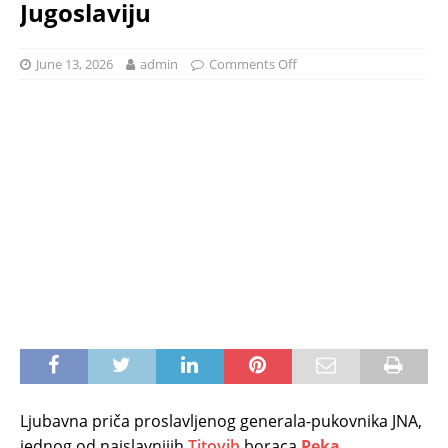
Jugoslaviju
June 13, 2026
admin
Comments Off
Ljubavna priča proslavljenog generala-pukovnika JNA,
jednog od najslavnijih
Titovih
boraca
Peka