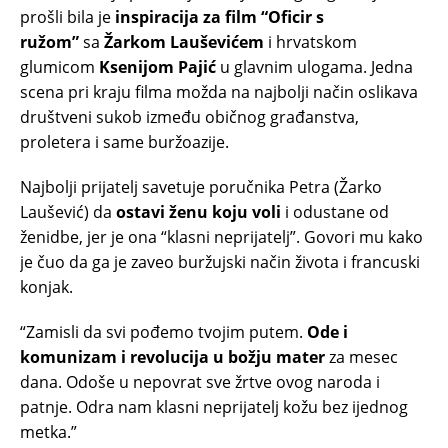
prošli bila je
inspiracija za film “Oficir s
ružom”
sa
Žarkom Lauševićem
i hrvatskom
glumicom
Ksenijom Pajić
u glavnim ulogama. Jedna
scena pri kraju filma možda na najbolji način oslikava
društveni sukob između običnog građanstva,
proletera i same buržoazije.
Najbolji prijatelj savetuje poručnika Petra (Žarko
Laušević) da
ostavi ženu koju voli
i odustane od
ženidbe, jer je ona “klasni neprijatelj”. Govori mu kako
je čuo da ga je zaveo buržujski način života i francuski
konjak.
“Zamisli da svi pođemo tvojim putem.
Ode i
komunizam i revolucija u božju mater
za mesec
dana. Odoše u nepovrat sve žrtve ovog naroda i
patnje. Odra nam klasni neprijatelj kožu bez ijednog
metka.”