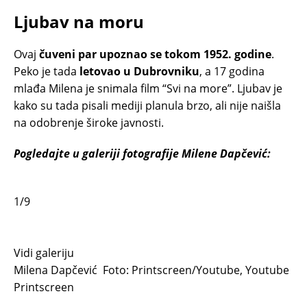
Ljubav na moru
Ovaj
čuveni par upoznao se tokom 1952. godine
.
Peko je tada
letovao u Dubrovniku
, a 17 godina
mlađa Milena je snimala film “Svi na more”. Ljubav je
kako su tada pisali mediji planula brzo, ali nije naišla
na odobrenje široke javnosti.
Pogledajte u galeriji fotografije Milene Dapčević:
1/9
Vidi galeriju
Milena Dapčević
Foto: Printscreen/Youtube, Youtube
Printscreen