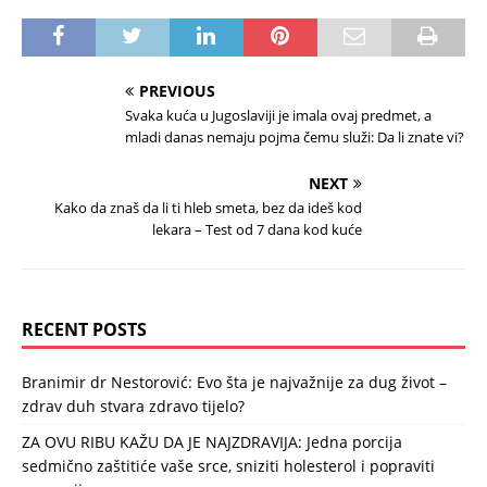
PREVIOUS
Svaka kuća u Jugoslaviji je imala ovaj predmet, a
mladi danas nemaju pojma čemu služi: Da li znate vi?
NEXT
Kako da znaš da li ti hleb smeta, bez da ideš kod
lekara – Test od 7 dana kod kuće
RECENT POSTS
Branimir dr Nestorović: Evo šta je najvažnije za dug život –
zdrav duh stvara zdravo tijelo?
ZA OVU RIBU KAŽU DA JE NAJZDRAVIJA: Jedna porcija
sedmično zaštitiće vaše srce, sniziti holesterol i popraviti