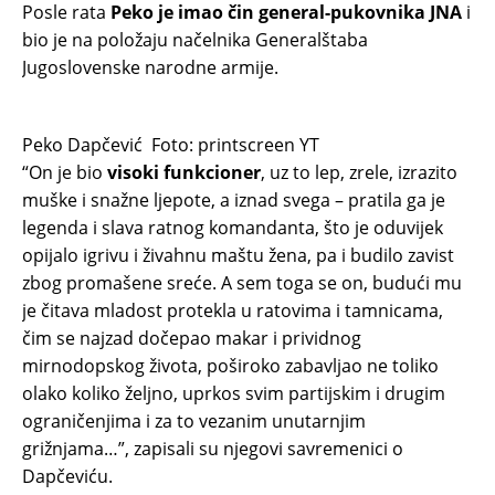
Posle rata
Peko je imao čin general-pukovnika JNA
i
bio je na položaju načelnika Generalštaba
Jugoslovenske narodne armije.
Peko Dapčević
Foto: printscreen YT
“On je bio
visoki funkcioner
, uz to lep, zrele, izrazito
muške i snažne ljepote, a iznad svega – pratila ga je
legenda i slava ratnog komandanta, što je oduvijek
opijalo igrivu i živahnu maštu žena, pa i budilo zavist
zbog promašene sreće. A sem toga se on, budući mu
je čitava mladost protekla u ratovima i tamnicama,
čim se najzad dočepao makar i prividnog
mirnodopskog života, poširoko zabavljao ne toliko
olako koliko željno, uprkos svim partijskim i drugim
ograničenjima i za to vezanim unutarnjim
grižnjama…”, zapisali su njegovi savremenici o
Dapčeviću.