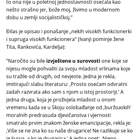
to ona nije u poletnoj jednostavnosti osećala kao
nešto strašno jer, bože moj, živimo u modernom
dobu u zemlji socijalističkoj.”
Đilas je opisao i ponašanje „nekih visokih funkcionerki
i supruga visokih funkcionera“ (Ivanji pominje žene
Tita, Rankovića, Kardelja):
“Naročito su bile
izvještene u surovosti
one koje se
nijesu mogle pohvaliti za svoju mladost vrlinama koje
su tražile od drugih, od nevjeste. Jedna je rekla,
imitirajući slabu literaturu: ‚Prosto osećam odvratni
zadah razvrata ako sam s njom u istoj prostoriji.‘ A
jedna druga, koja je proživjela mladost u onom
vremenu kada se u Skoju oslobađanje od ‚buržoaskih‘
moralnih predrasuda djevičanstva i vjernosti
smatralo prvim znakom ženske emancipacije, rekla je:
‚Više se ne zna ko su naše drugarice! Ne razlikuje se ko
je kurva, a ko je drugarica.‘ A jedna opet: ‚Njeno