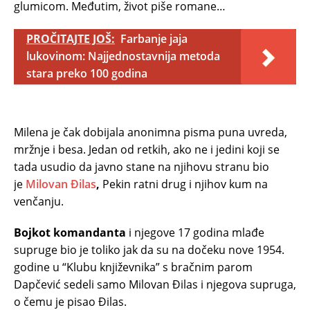
glumicom. Međutim, život piše romane…
PROČITAJTE JOŠ:
Farbanje jaja
lukovinom: Najjednostavnija metoda
stara preko 100 godina
Milena je čak dobijala anonimna pisma puna uvreda,
mržnje i besa. Jedan od retkih, ako ne i jedini koji se
tada usudio da javno stane na njihovu stranu bio
je
Milovan Đilas
,
Pekin ratni drug i njihov kum na
venčanju.
Bojkot komandanta
i njegove 17 godina mlađe
supruge bio je toliko jak da su na dočeku nove 1954.
godine u “Klubu književnika” s bračnim parom
Dapčević sedeli samo Milovan Đilas i njegova supruga,
o čemu je pisao Đilas.