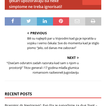
ljekari upozoravaju da neke
simptome ne treba ignorisati!
PREVIOUS
Bili su najlepši par u Vojvodini kad ga je ispratila u
vojsku i verno čekala: Sve do momenta kad je stiglo
pismo “Jelo, od danas me zaboravi”
NEXT
“Osećam odvratni zadah razvrata kad sam s njom u
prostoriji” Titov general i 17 godina mlađa glumica
romansom razbesneli Jugoslaviju
RECENT POSTS
Branimir dr Nestorović: Evo šta je najvažnije za dug život –