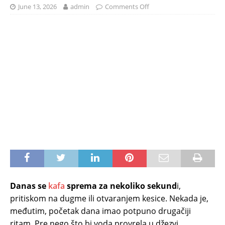
June 13, 2026
admin
Comments Off
Danas se
kafa
sprema za nekoliko sekund
i,
pritiskom na dugme ili otvaranjem kesice. Nekada je,
međutim, početak dana imao potpuno drugačiji
ritam. Pre nego što bi voda provrela u džezvi,