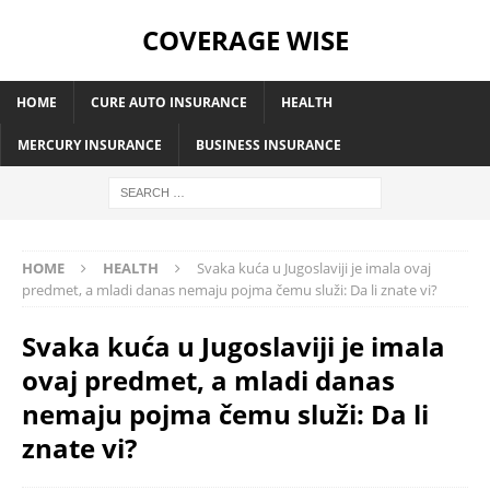
COVERAGE WISE
HOME
CURE AUTO INSURANCE
HEALTH
MERCURY INSURANCE
BUSINESS INSURANCE
HOME
HEALTH
Svaka kuća u Jugoslaviji je imala ovaj
predmet, a mladi danas nemaju pojma čemu služi: Da li znate vi?
Svaka kuća u Jugoslaviji je imala
ovaj predmet, a mladi danas
nemaju pojma čemu služi: Da li
znate vi?