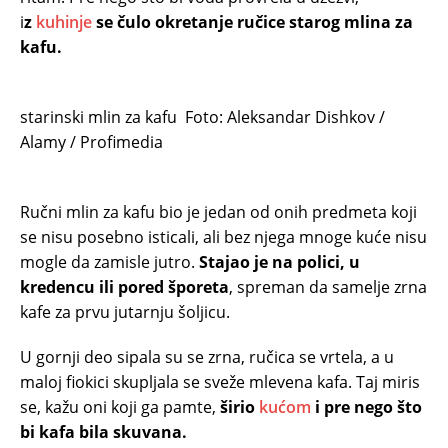
i
z
kuhinje
se čulo okretanje ručice starog mlina za
kafu.
starinski mlin za kafu
Foto: Aleksandar Dishkov /
Alamy / Profimedia
Ručni mlin za kafu bio je jedan od onih predmeta koji
se nisu posebno isticali, ali bez njega mnoge kuće nisu
mogle da zamisle jutro.
Stajao je na polici, u
kredencu ili pored šporeta
, spreman da samelje zrna
kafe za prvu jutarnju šoljicu.
U gornji deo sipala su se zrna, ručica se vrtela, a u
maloj fiokici skupljala se sveže mlevena kafa. Taj miris
se, kažu oni koji ga pamte,
širio
kućom
i pre nego što
bi kafa bila skuvana.