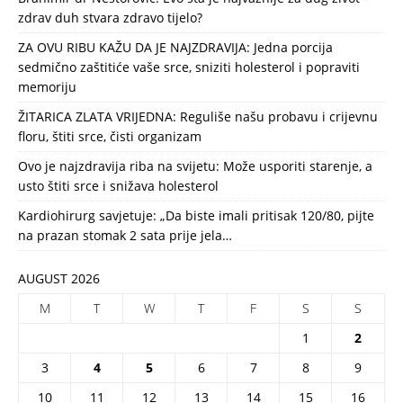
zdrav duh stvara zdravo tijelo?
ZA OVU RIBU KAŽU DA JE NAJZDRAVIJA: Jedna porcija
sedmično zaštitiće vaše srce, sniziti holesterol i popraviti
memoriju
ŽITARICA ZLATA VRIJEDNA: Reguliše našu probavu i crijevnu
floru, štiti srce, čisti organizam
Ovo je najzdravija riba na svijetu: Može usporiti starenje, a
usto štiti srce i snižava holesterol
Kardiohirurg savjetuje: „Da biste imali pritisak 120/80, pijte
na prazan stomak 2 sata prije jela…
AUGUST 2026
M
T
W
T
F
S
S
1
2
3
4
5
6
7
8
9
10
11
12
13
14
15
16