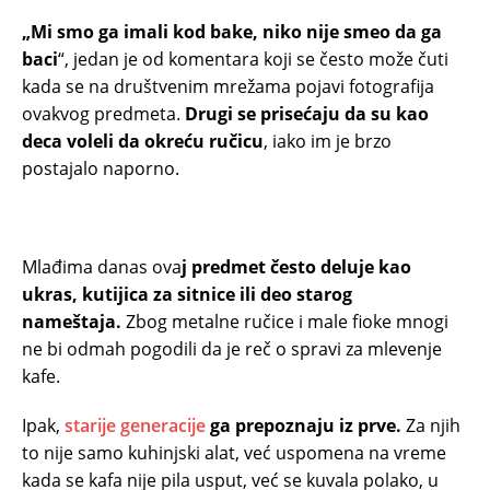
„Mi smo ga imali kod bake, niko nije smeo da ga
baci
“, jedan je od komentara koji se često može čuti
kada se na društvenim mrežama pojavi fotografija
ovakvog predmeta.
Drugi se prisećaju da su kao
deca voleli da okreću ručicu
, iako im je brzo
postajalo naporno.
Mlađima danas ova
j predmet često deluje kao
ukras, kutijica za sitnice ili deo starog
nameštaja.
Zbog metalne ručice i male fioke mnogi
ne bi odmah pogodili da je reč o spravi za mlevenje
kafe.
Ipak,
starije generacije
ga prepoznaju iz prve.
Za njih
to nije samo kuhinjski alat, već uspomena na vreme
kada se kafa nije pila usput, već se kuvala polako, u