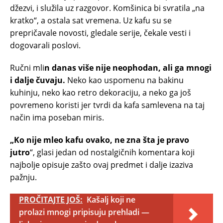
džezvi, i služila uz razgovor. Komšinica bi svratila „na
kratko“, a ostala sat vremena. Uz kafu su se
prepričavale novosti, gledale serije, čekale vesti i
dogovarali poslovi.
Ručni mli
n danas više nije neophodan, ali ga mnogi
i dalje čuvaju.
Neko kao uspomenu na bakinu
kuhinju, neko kao retro dekoraciju, a neko ga još
povremeno koristi jer tvrdi da kafa samlevena na taj
način ima poseban miris.
„Ko nije mleo kafu ovako, ne zna šta je pravo
jutro
“, glasi jedan od nostalgičnih komentara koji
najbolje opisuje zašto ovaj predmet i dalje izaziva
pažnju.
PROČITAJTE JOŠ:
Kašalj koji ne
prolazi mnogi pripisuju prehladi —