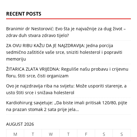
RECENT POSTS
Branimir dr Nestorović: Evo šta je najvažnije za dug život –
zdrav duh stvara zdravo tijelo?
ZA OVU RIBU KAŽU DA JE NAJZDRAVIJA: Jedna porcija
sedmično zaštitiće vaše srce, sniziti holesterol i popraviti
memoriju
ŽITARICA ZLATA VRIJEDNA: Reguliše našu probavu i crijevnu
floru, štiti srce, čisti organizam
Ovo je najzdravija riba na svijetu: Može usporiti starenje, a
usto štiti srce i snižava holesterol
Kardiohirurg savjetuje: „Da biste imali pritisak 120/80, pijte
na prazan stomak 2 sata prije jela…
AUGUST 2026
M
T
W
T
F
S
S