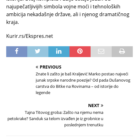
najupečatljivijih simbola vojne moći i tehnoloških
ambicija nekadašnje države, ali i njenog dramatičnog
kraja.
Kurir.rs/Ekspres.net
PREVIOUS
Znate li zašto je baš Kraljević Marko postao najveći
junak srpske narodne poezije? Od pada Dušanovog
carstva do Bitke na Rovinama – od istorije do
legende
NEXT
Tajna Titovog groba: Zašto na njemu nema
petokrake? Sanduk sa telom izvađen je iz grobnice u
poslednjem trenutku