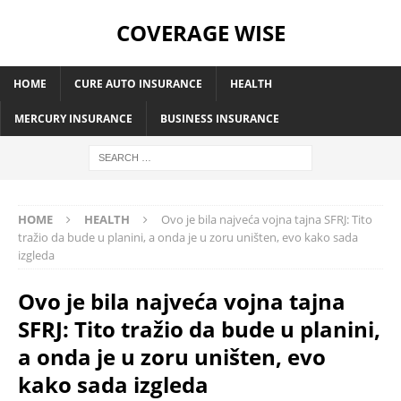
COVERAGE WISE
HOME
CURE AUTO INSURANCE
HEALTH
MERCURY INSURANCE
BUSINESS INSURANCE
HOME
HEALTH
Ovo je bila najveća vojna tajna SFRJ: Tito
tražio da bude u planini, a onda je u zoru uništen, evo kako sada
izgleda
Ovo je bila najveća vojna tajna
SFRJ: Tito tražio da bude u planini,
a onda je u zoru uništen, evo
kako sada izgleda