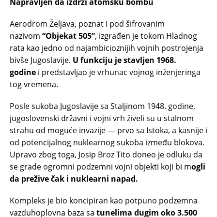
Napravljen da izdrži atomsku bombu
Aerodrom Željava, poznat i pod šifrovanim
nazivom
“Objekat 505”
, izgrađen je tokom Hladnog
rata kao jedno od najambicioznijih vojnih postrojenja
bivše Jugoslavije.
U funkciju je stavljen 1968.
godine
i predstavljao je vrhunac vojnog inženjeringa
tog vremena.
Posle sukoba Jugoslavije sa Staljinom 1948. godine,
jugoslovenski državni i vojni vrh živeli su u stalnom
strahu od moguće invazije — prvo sa Istoka, a kasnije i
od potencijalnog nuklearnog sukoba između blokova.
Upravo zbog toga, Josip Broz Tito doneo je odluku da
se grade ogromni podzemni vojni objekti koji bi m
ogli
da prežive čak i nuklearni napad.
Kompleks je bio koncipiran kao potpuno podzemna
vazduhoplovna baza sa
tunelima dugim oko 3.500