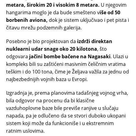
metara, širokim 20 i visokim 8 metara.
U njegovim
hangarima moglo je da bude smešteno v
iše od 50
borbenih aviona,
dok je sistem uključivao i pet pista i
čitavu mrežu podzemnih galerija.
Posebno je bio projektovan da
izdrži direktan
nuklearni udar snage oko 20 kilotona
, što
odgovara
jačini bombe bačene na Nagasaki
. Ulazi u
kompleks bili su zaštićeni masivnim čeličnim vratima
teškim i do 100 tona, čime je Željava važila za jednu od
najbezbednijih vojnih baza u Evropi.
Izgradnja je, prema planovima tadašnjeg vojnog vrha,
bila odgovor na procenu da bi klasične
vazduhoplovne baze bile previše ranjive u slučaju
napada, pa je odlučeno da se stvori duboko ukopani
sistem koji može da funkcioniše i u ekstremnim
ratnim uslovima.