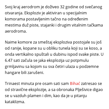
Svoj kraj aerodrom je doživeo 32 godine od svečanog
otvaranja. Eksploziv je aktiviran u specijalnim
komorama postavljenim tačno na određenim
mestima duž piste, stajanki i drugim vitalnim tačkama
aerodroma.
Naime komore za smeštaj eksploziva postojale su još
od ranije, kopane su u obliku tunela koji su se koso, a
onda vertikalno spuštali u dubinu ispod svake piste. U
6.47 sati začula se jaka eksplozija uz potpmulu
grmljavinu sa kojom su sva četiri ulaza u podzemne
hangare bili zarušeni.
Trinaest minuta pre osam sati sam
Bihać
zatresao se
od stravične eksplozije, a sa obronaka Plješivice digao
se u vazduh plamen i dim, kao da je u pitanju
kataklizma.