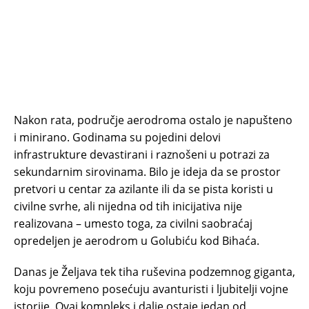
Nakon rata, područje aerodroma ostalo je napušteno
i minirano. Godinama su pojedini delovi
infrastrukture devastirani i raznošeni u potrazi za
sekundarnim sirovinama. Bilo je ideja da se prostor
pretvori u centar za azilante ili da se pista koristi u
civilne svrhe, ali nijedna od tih inicijativa nije
realizovana – umesto toga, za civilni saobraćaj
opredeljen je aerodrom u Golubiću kod Bihaća.
Danas je Željava tek tiha ruševina podzemnog giganta,
koju povremeno posećuju avanturisti i ljubitelji vojne
istorije. Ovaj kompleks i dalje ostaje jedan od