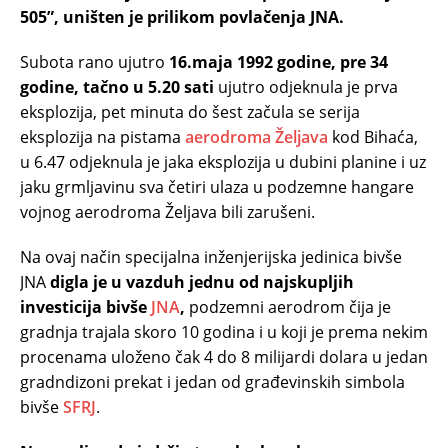
505”, uništen je prilikom povlačenja JNA.
Subota rano ujutro
16.maja 1992 godine, pre 34
godine, tačno u 5.20 sati
ujutro odjeknula je prva
eksplozija, pet minuta do šest začula se serija
eksplozija na pistama
aerodroma Željava
kod Bihaća,
u 6.47 odjeknula je jaka eksplozija u dubini planine i uz
jaku grmljavinu sva četiri ulaza u podzemne hangare
vojnog aerodroma Željava bili zarušeni.
Na ovaj način specijalna inženjerijska jedinica bivše
JNA
digla je u vazduh jednu od najskupljih
investicija bivše
JNA
,
podzemni aerodrom čija je
gradnja trajala skoro 10 godina i u koji je prema nekim
procenama uloženo čak 4 do 8 milijardi dolara u jedan
gradndizoni prekat i jedan od građevinskih simbola
bivše
SFRJ
.