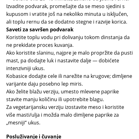
Izvadite podvarak, promešajte da se meso sjedini s
kupusom i vratite još na nekoliko minuta u isključen,
ali toplu rernu da se dodatno stegne i razvije korica.
Saveti za savršen podvarak
Koristite toplu vodu pri dolivanju tokom dinstanja da
ne prekidate proces kuvanja.
Ako koristite slaninu, najpre je malo propržite da pusti
mast, pa dodajte luk i nastavite dalje — dobićete
intenzivniji ukus.
Kobasice dodajte cele ili narežite na krugove; dimljene
varijante daju posebno lep miris.
Ako želite blažu verziju, umesto mlevene paprike
stavite manju količinu ili upotrebite blagu.
Za vegetarijansku verziju izostavite meso i koristite
više masti/ulja i možda malo dimljene paprike za
„mesniji“ ukus.
Posluživanje i čuvanje