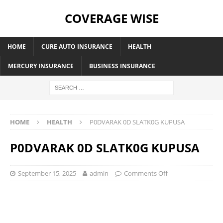
COVERAGE WISE
HOME
CURE AUTO INSURANCE
HEALTH
MERCURY INSURANCE
BUSINESS INSURANCE
HOME
HEALTH
P0DVARAK 0D SLATK0G KUPUSA
P0DVARAK 0D SLATK0G KUPUSA
September 15, 2025
admin
Comments Off