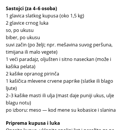
Sastojci (za 4–6 osoba)
1 glavica slatkog kupusa (oko 1,5 kg)
2 glavice crnog luka
so, po ukusu
biber, po ukusu
suvi začin (po želji; npr. mešavina suvog peršuna,
timijana ili malo vegete)
1 veći paradajz, oljušten i sitno naseckan (može i
kašika pelata)
2 kašike opranog pirinča
1 kašičica mlevene crvene paprike (slatke ili blago
ljute)
2–3 kašike masti ili ulja (mast daje puniji ukus, ulje
blagu notu)
po izboru: meso — kod mene su kobasice i slanina
Priprema kupusa i luka