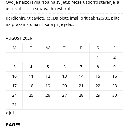
Ovo je najzdravija riba na svijetu: Može usporiti starenje, a
usto štiti srce i snižava holesterol
Kardiohirurg savjetuje: „Da biste imali pritisak 120/80, pijte
na prazan stomak 2 sata prije jela…
AUGUST 2026
M
T
W
T
F
S
S
1
2
3
4
5
6
7
8
9
10
11
12
13
14
15
16
17
18
19
20
21
22
23
24
25
26
27
28
29
30
31
« Jul
PAGES