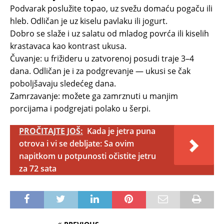
Podvarak poslužite topao, uz svežu domaću pogaču ili
hleb. Odličan je uz kiselu pavlaku ili jogurt.
Dobro se slaže i uz salatu od mladog povrća ili kiselih
krastavaca kao kontrast ukusa.
Čuvanje: u frižideru u zatvorenoj posudi traje 3–4
dana. Odličan je i za podgrevanje — ukusi se čak
poboljšavaju sledećeg dana.
Zamrzavanje: možete ga zamrznuti u manjim
porcijama i podgrejati polako u šerpi.
PROČITAJTE JOŠ:
Kada je jetra puna
otrova i vi se debljate: Sa ovim
napitkom u potpunosti očistite jetru
za 72 sata