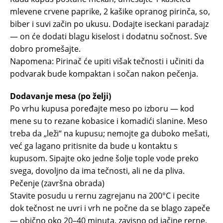
mlevene crvene paprike, 2 kašike opranog pirinča, so,
biber i suvi začin po ukusu. Dodajte iseckani paradajz
— on će dodati blagu kiselost i dodatnu sočnost. Sve
dobro promešajte.
Napomena: Pirinač će upiti višak tečnosti i učiniti da
podvarak bude kompaktan i sočan nakon pečenja.
Dodavanje mesa (po želji)
Po vrhu kupusa poređajte meso po izboru — kod
mene su to rezane kobasice i komadići slanine. Meso
treba da „leži“ na kupusu; nemojte ga duboko mešati,
već ga lagano pritisnite da bude u kontaktu s
kupusom. Sipajte oko jedne šolje tople vode preko
svega, dovoljno da ima tečnosti, ali ne da pliva.
Pečenje (završna obrada)
Stavite posudu u rernu zagrejanu na 200°C i pecite
dok tečnost ne uvri i vrh ne počne da se blago zapeče
— obično oko 20–40 minuta, zavisno od jačine rerne.