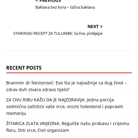
PREVIOUS
Baklava bez kora – lažna baklava
NEXT
STARINSKI RECEPT ZA TULUMBE: Sočne, prelijepe
RECENT POSTS
Branimir dr Nestorović: Evo šta je najvažnije za dug život –
zdrav duh stvara zdravo tijelo?
ZA OVU RIBU KAŽU DA JE NAJZDRAVIJA: Jedna porcija
sedmično zaštitiće vaše srce, sniziti holesterol i popraviti
memoriju
ŽITARICA ZLATA VRIJEDNA: Reguliše našu probavu i crijevnu
floru, štiti srce, čisti organizam