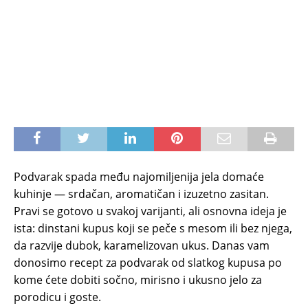
Podvarak spada među najomiljenija jela domaće
kuhinje — srdačan, aromatičan i izuzetno zasitan.
Pravi se gotovo u svakoj varijanti, ali osnovna ideja je
ista: dinstani kupus koji se peče s mesom ili bez njega,
da razvije dubok, karamelizovan ukus. Danas vam
donosimo recept za podvarak od slatkog kupusa po
kome ćete dobiti sočno, mirisno i ukusno jelo za
porodicu i goste.