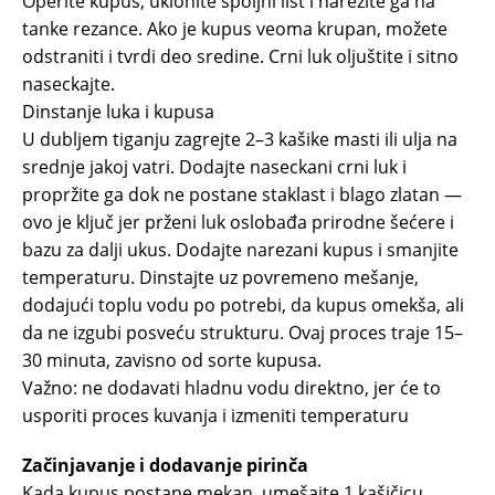
Operite kupus, uklonite spoljni list i narežite ga na
tanke rezance. Ako je kupus veoma krupan, možete
odstraniti i tvrdi deo sredine. Crni luk oljuštite i sitno
naseckajte.
Dinstanje luka i kupusa
U dubljem tiganju zagrejte 2–3 kašike masti ili ulja na
srednje jakoj vatri. Dodajte naseckani crni luk i
propržite ga dok ne postane staklast i blago zlatan —
ovo je ključ jer prženi luk oslobađa prirodne šećere i
bazu za dalji ukus. Dodajte narezani kupus i smanjite
temperaturu. Dinstajte uz povremeno mešanje,
dodajući toplu vodu po potrebi, da kupus omekša, ali
da ne izgubi posveću strukturu. Ovaj proces traje 15–
30 minuta, zavisno od sorte kupusa.
Važno: ne dodavati hladnu vodu direktno, jer će to
usporiti proces kuvanja i izmeniti temperaturu
Začinjavanje i dodavanje pirinča
Kada kupus postane mekan, umešajte 1 kašičicu