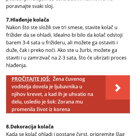
poravnajte svaki sloj.
7.Hlađenje kolača
Nakon što ste složili sve tri smese, stavite kolač u
frižider da se ohladi. Idealno bi bilo da kolač odstoji
barem 3-4 sata u frižideru, ali možete ga ostaviti i
duže, čak i preko noći. Ako ste u žurbi, možete ga
staviti i u zamrzivač na 2-3 sata, što će ubrzati proces
hlađenja.
PROČITAJTE JOŠ:
Žena čuvenog
voditelja dovela je ljubavnika u
njihov krevet, a kad ih je uhvatio na
delu, usledio je šok: Zorana mu
promenila život iz korena
8.Dekoracija kolača
Kada se kolač ohladi i postane čvrst, pripremite šlag