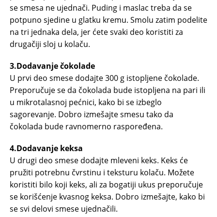
se smesa ne ujednači. Puding i maslac treba da se
potpuno sjedine u glatku kremu. Smolu zatim podelite
na tri jednaka dela, jer ćete svaki deo koristiti za
drugačiji sloj u kolaču.
3.Dodavanje čokolade
U prvi deo smese dodajte 300 g istopljene čokolade.
Preporučuje se da čokolada bude istopljena na pari ili
u mikrotalasnoj pećnici, kako bi se izbeglo
sagorevanje. Dobro izmešajte smesu tako da
čokolada bude ravnomerno raspoređena.
4.Dodavanje keksa
U drugi deo smese dodajte mleveni keks. Keks će
pružiti potrebnu čvrstinu i teksturu kolaču. Možete
koristiti bilo koji keks, ali za bogatiji ukus preporučuje
se korišćenje kvasnog keksa. Dobro izmešajte, kako bi
se svi delovi smese ujednačili.