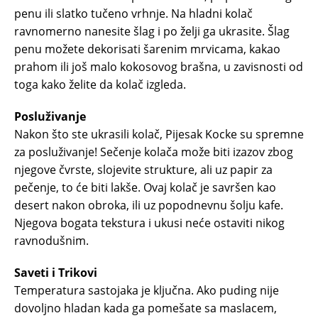
penu ili slatko tučeno vrhnje. Na hladni kolač
ravnomerno nanesite šlag i po želji ga ukrasite. Šlag
penu možete dekorisati šarenim mrvicama, kakao
prahom ili još malo kokosovog brašna, u zavisnosti od
toga kako želite da kolač izgleda.
Posluživanje
Nakon što ste ukrasili kolač, Pijesak Kocke su spremne
za posluživanje! Sečenje kolača može biti izazov zbog
njegove čvrste, slojevite strukture, ali uz papir za
pečenje, to će biti lakše. Ovaj kolač je savršen kao
desert nakon obroka, ili uz popodnevnu šolju kafe.
Njegova bogata tekstura i ukusi neće ostaviti nikog
ravnodušnim.
Saveti i Trikovi
Temperatura sastojaka je ključna. Ako puding nije
dovoljno hladan kada ga pomešate sa maslacem,