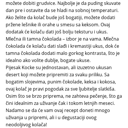
možete dobiti grudvice. Najbolje je da puding skuvate
dan pre i ostavite da se hladi na sobnoj temperaturi.
Ako želite da kolač bude još bogatiji, možete dodati
pržene lešnike ili orahe u smesu sa keksom. Ovaj
dodatak će kolaču dati još bolju teksturu i ukus.
Mlečna ili tamna čokolada – izbor je na vama. Mlečna
čokolada će kolaču dati slađi i kremastiji ukus, dok će
tamna čokolada dodati malo gorkog kontrasta, što je
idealno ako volite dublje, bogate ukuse.
Pijesak Kocke su jednostavan, ali izuzetno ukusan
desert koji možete pripremiti za svaku priliku. Sa
bogatim slojevima, punim čokolade, keksa i kokosa,
ovaj kolač je pravi pogodak za sve ljubitelje slatkiša.
Osim što se brzo priprema, ne zahteva pečenje, što ga
čini idealnim za uživanje čak i tokom letnjih meseci.
Nadamo se da će vam ovaj recept doneti mnogo
uživanja u pripremi, ali i u degustaciji ovog
neodoljivog kolača!