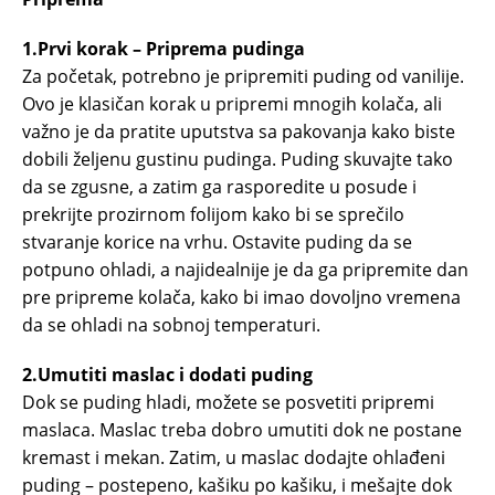
1.Prvi korak – Priprema pudinga
Za početak, potrebno je pripremiti puding od vanilije.
Ovo je klasičan korak u pripremi mnogih kolača, ali
važno je da pratite uputstva sa pakovanja kako biste
dobili željenu gustinu pudinga. Puding skuvajte tako
da se zgusne, a zatim ga rasporedite u posude i
prekrijte prozirnom folijom kako bi se sprečilo
stvaranje korice na vrhu. Ostavite puding da se
potpuno ohladi, a najidealnije je da ga pripremite dan
pre pripreme kolača, kako bi imao dovoljno vremena
da se ohladi na sobnoj temperaturi.
2.Umutiti maslac i dodati puding
Dok se puding hladi, možete se posvetiti pripremi
maslaca. Maslac treba dobro umutiti dok ne postane
kremast i mekan. Zatim, u maslac dodajte ohlađeni
puding – postepeno, kašiku po kašiku, i mešajte dok