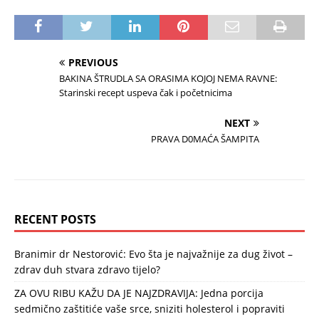
PREVIOUS
BAKINA ŠTRUDLA SA ORASIMA KOJOJ NEMA RAVNE:
Starinski recept uspeva čak i početnicima
NEXT
PRAVA D0MAĆA ŠAMPITA
RECENT POSTS
Branimir dr Nestorović: Evo šta je najvažnije za dug život –
zdrav duh stvara zdravo tijelo?
ZA OVU RIBU KAŽU DA JE NAJZDRAVIJA: Jedna porcija
sedmično zaštitiće vaše srce, sniziti holesterol i popraviti