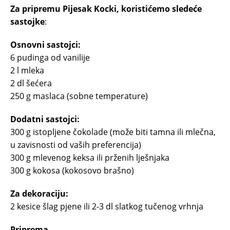
Za pripremu Pijesak Kocki, koristićemo sledeće
sastojke
:
Osnovni sastojci:
6 pudinga od vanilije
2 l mleka
2 dl šećera
250 g maslaca (sobne temperature)
Dodatni sastojci:
300 g istopljene čokolade (može biti tamna ili mlečna,
u zavisnosti od vaših preferencija)
300 g mlevenog keksa ili prženih lješnjaka
300 g kokosa (kokosovo brašno)
Za dekoraciju:
2 kesice šlag pjene ili 2-3 dl slatkog tučenog vrhnja
Priprema