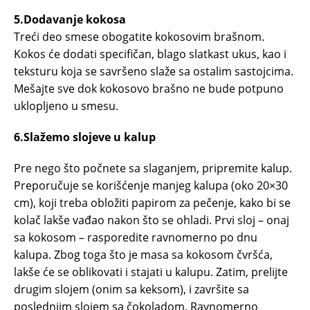
5.Dodavanje kokosa
Treći deo smese obogatite kokosovim brašnom.
Kokos će dodati specifičan, blago slatkast ukus, kao i
teksturu koja se savršeno slaže sa ostalim sastojcima.
Mešajte sve dok kokosovo brašno ne bude potpuno
uklopljeno u smesu.
6.Slažemo slojeve u kalup
Pre nego što počnete sa slaganjem, pripremite kalup.
Preporučuje se korišćenje manjeg kalupa (oko 20×30
cm), koji treba obložiti papirom za pečenje, kako bi se
kolač lakše vađao nakon što se ohladi. Prvi sloj – onaj
sa kokosom – rasporedite ravnomerno po dnu
kalupa. Zbog toga što je masa sa kokosom čvršća,
lakše će se oblikovati i stajati u kalupu. Zatim, prelijte
drugim slojem (onim sa keksom), i završite sa
poslednjim slojem sa čokoladom. Ravnomerno