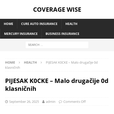
COVERAGE WISE
HOME
CURE AUTO INSURANCE
HEALTH
MERCURY INSURANCE
BUSINESS INSURANCE
HOME
HEALTH
PIJESAK K0CKE – Malo drugačije 0d
klasničnih
PIJESAK K0CKE – Malo drugačije 0d
klasničnih
September 26, 2025
admin
Comments Off