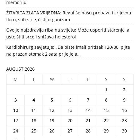
memoriju
ŽITARICA ZLATA VRIJEDNA: Reguliše našu probavu i crijevnu
floru, štiti srce, čisti organizam
Ovo je najzdravija riba na svijetu: Može usporiti starenje, a
usto štiti srce i snižava holesterol
Kardiohirurg savjetuje: „Da biste imali pritisak 120/80, pijte
na prazan stomak 2 sata prije jela…
AUGUST 2026
M
T
W
T
F
S
S
1
2
3
4
5
6
7
8
9
10
11
12
13
14
15
16
17
18
19
20
21
22
23
24
25
26
27
28
29
30