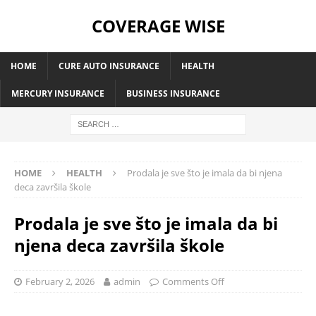
COVERAGE WISE
HOME
CURE AUTO INSURANCE
HEALTH
MERCURY INSURANCE
BUSINESS INSURANCE
HOME
HEALTH
Prodala je sve što je imala da bi njena
deca završila škole
Prodala je sve što je imala da bi
njena deca završila škole
February 2, 2026
admin
Comments Off