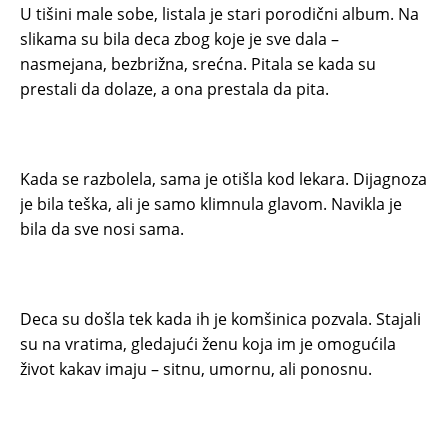
U tišini male sobe, listala je stari porodični album. Na
slikama su bila deca zbog koje je sve dala –
nasmejana, bezbrižna, srećna. Pitala se kada su
prestali da dolaze, a ona prestala da pita.
Kada se razbolela, sama je otišla kod lekara. Dijagnoza
je bila teška, ali je samo klimnula glavom. Navikla je
bila da sve nosi sama.
Deca su došla tek kada ih je komšinica pozvala. Stajali
su na vratima, gledajući ženu koja im je omogućila
život kakav imaju – sitnu, umornu, ali ponosnu.