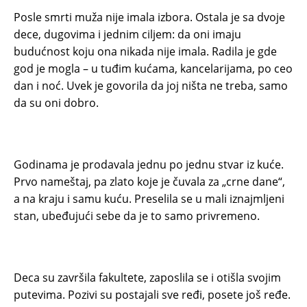
Posle smrti muža nije imala izbora. Ostala je sa dvoje
dece, dugovima i jednim ciljem: da oni imaju
budućnost koju ona nikada nije imala. Radila je gde
god je mogla – u tuđim kućama, kancelarijama, po ceo
dan i noć. Uvek je govorila da joj ništa ne treba, samo
da su oni dobro.
Godinama je prodavala jednu po jednu stvar iz kuće.
Prvo nameštaj, pa zlato koje je čuvala za „crne dane“,
a na kraju i samu kuću. Preselila se u mali iznajmljeni
stan, ubeđujući sebe da je to samo privremeno.
Deca su završila fakultete, zaposlila se i otišla svojim
putevima. Pozivi su postajali sve ređi, posete još ređe.