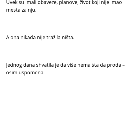
Uvek su imali obaveze, planove, život koji nije imao
mesta za nju.
A ona nikada nije tražila ništa.
Jednog dana shvatila je da više nema šta da proda –
osim uspomena.