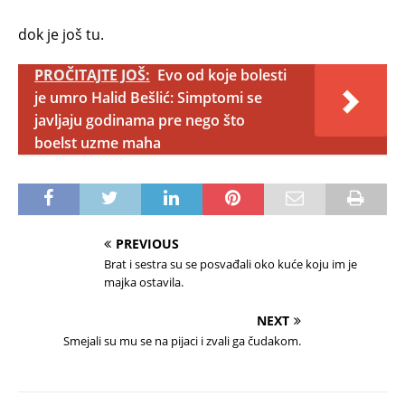
dok je još tu.
PROČITAJTE JOŠ:
Evo od koje bolesti
je umro Halid Bešlić: Simptomi se
javljaju godinama pre nego što
boelst uzme maha
PREVIOUS
Brat i sestra su se posvađali oko kuće koju im je
majka ostavila.
NEXT
Smejali su mu se na pijaci i zvali ga čudakom.