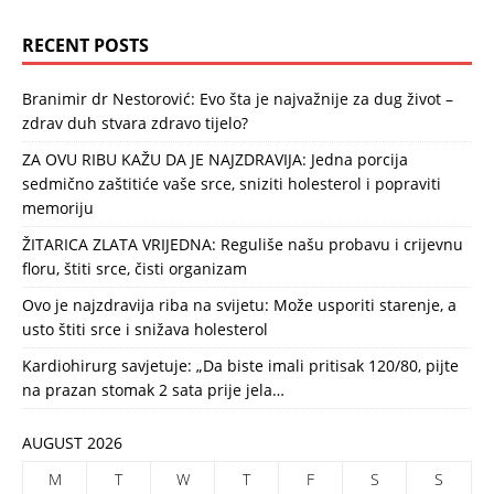
RECENT POSTS
Branimir dr Nestorović: Evo šta je najvažnije za dug život –
zdrav duh stvara zdravo tijelo?
ZA OVU RIBU KAŽU DA JE NAJZDRAVIJA: Jedna porcija
sedmično zaštitiće vaše srce, sniziti holesterol i popraviti
memoriju
ŽITARICA ZLATA VRIJEDNA: Reguliše našu probavu i crijevnu
floru, štiti srce, čisti organizam
Ovo je najzdravija riba na svijetu: Može usporiti starenje, a
usto štiti srce i snižava holesterol
Kardiohirurg savjetuje: „Da biste imali pritisak 120/80, pijte
na prazan stomak 2 sata prije jela…
AUGUST 2026
M
T
W
T
F
S
S