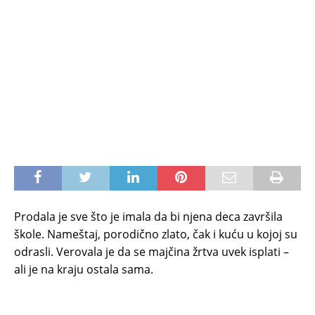
Prodala je sve što je imala da bi njena deca završila
škole. Nameštaj, porodično zlato, čak i kuću u kojoj su
odrasli. Verovala je da se majčina žrtva uvek isplati –
ali je na kraju ostala sama.