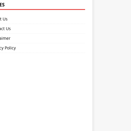
ES
t Us
act Us
laimer
cy Policy