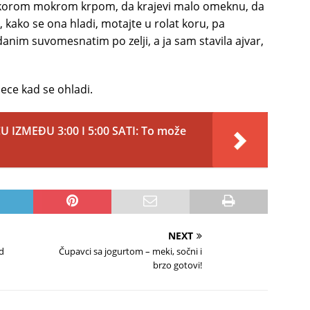
 sa korom mokrom krpom, da krajevi malo omeknu, da
, kako se ona hladi, motajte u rolat koru, pa
anim suvomesnatim po zelji, a ja sam stavila ajvar,
sece kad se ohladi.
U IZMEĐU 3:00 I 5:00 SATI: To može
NEXT
d
Čupavci sa jogurtom – meki, sočni i
brzo gotovi!