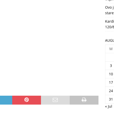
HEALTH
Ovo j
stare
Kardi
120/8
AUGU
M
3
10
17
24
31
« Jul