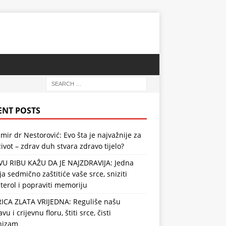
ENT POSTS
mir dr Nestorović: Evo šta je najvažnije za
ivot – zdrav duh stvara zdravo tijelo?
VU RIBU KAŽU DA JE NAJZDRAVIJA: Jedna
ja sedmično zaštitiće vaše srce, sniziti
terol i popraviti memoriju
RICA ZLATA VRIJEDNA: Reguliše našu
vu i crijevnu floru, štiti srce, čisti
nizam