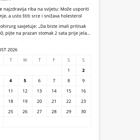
e najzdravija riba na svijetu: Može usporiti
nje, a usto štiti srce i snižava holesterol
ohirurg savjetuje: „Da biste imali pritisak
0, pijte na prazan stomak 2 sata prije jela…
ST 2026
T
W
T
F
S
S
1
2
4
5
6
7
8
9
11
12
13
14
15
16
18
19
20
21
22
23
25
26
27
28
29
30